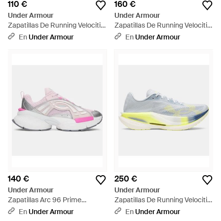
110 €
160 €
Under Armour
Under Armour
Zapatillas De Running Velociti
Zapatillas De Running Velociti
Pace Para Mujer Azul Fog Flash
Pro 2 Azul Fog Flash Light
En
Under Armour
En
Under Armour
Light Metalico Plata - Azul
Downpour - Azul
140 €
250 €
Under Armour
Under Armour
Zapatillas Arc 96 Prime
Zapatillas De Running Velociti
Metalico Plata Rebel - Rosa
Elite Azul Fog Piedra Flash
En
Under Armour
En
Under Armour
Light - Azul