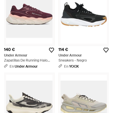
140 €
114 €
Under Armour
Under Armour
Zapatillas De Running Halo
Sneakers - Negro
Runner 2 Para Mujer Ox Blood
En
Under Armour
En
YOOX
Posh Rosa Summit Blanco -
Morado