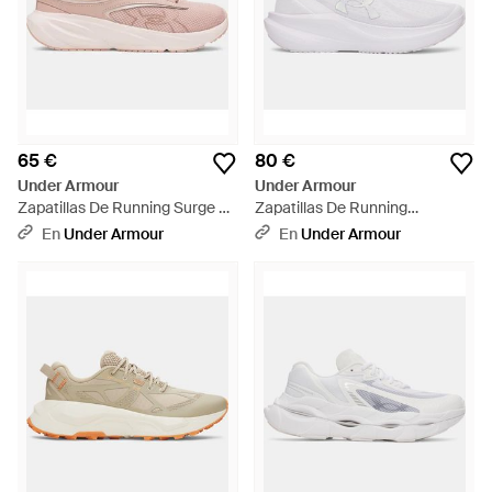
65 €
80 €
Under Armour
Under Armour
Zapatillas De Running Surge 5
Zapatillas De Running
Para Mujer Bashful Apex Deep
Charged+ Chase Para Mujer
En
Under Armour
En
Under Armour
Almond - Rosa
Iridescent - Blanco