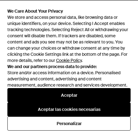
93 €
93 €
Under Armour
Under Armour
We Care About Your Privacy
We Care About Your Privacy
Sneakers - Negro
Sneakers - Blanco
We store and access personal data, like browsing data or
We store and access personal data, like browsing data or
unique identifiers, on your device. Selecting I Accept enables
unique identifiers, on your device. Selecting I Accept enables
En
YOOX
En
YOOX
tracking technologies. Selecting Reject All or withdrawing your
tracking technologies. Selecting Reject All or withdrawing your
consent will disable them. If trackers are disabled, some
consent will disable them. If trackers are disabled, some
content and ads you see may not be as relevant to you. You
content and ads you see may not be as relevant to you. You
can change your choices or withdraw consent at any time by
can change your choices or withdraw consent at any time by
clicking the Cookie Settings link at the bottom of the page. For
clicking the Cookie Settings link at the bottom of the page. For
more details, refer to our
more details, refer to our
Cookie Policy
Cookie Policy
.
.
We and our partners process data to provide:
We and our partners process data to provide:
Store and/or access information on a device. Personalised
Store and/or access information on a device. Personalised
advertising and content, advertising and content
advertising and content, advertising and content
measurement, audience research and services development.
measurement, audience research and services development.
Aceptar
Aceptar
Aceptar las cookies necesarias
Aceptar las cookies necesarias
107 €
114 €
Under Armour
Under Armour
Personalizar
Personalizar
Sneakers - Neutro
Sneakers - Rosa
En
YOOX
En
YOOX