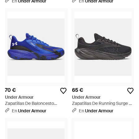
En
Under Armour
En
Under Armour
Rosa - Rosa
Peppercorn Bashful Rosa Apex
Rosa - Gris
70 €
65 €
Under Armour
Under Armour
Zapatillas De Baloncesto
Zapatillas De Running Surge 5
Lockdown 8 Royal Negro
Para Mujer Anthracite - Negro
En
Under Armour
En
Under Armour
Blanco - Azul