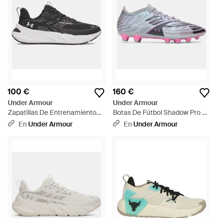
100 €
160 €
Under Armour
Under Armour
Zapatillas De Entrenamiento
Botas De Fútbol Shadow Pro 4
Flx Tr Para Mujer Blanco Blanco
Ag Acero Metalico Plata Negro
En
Under Armour
En
Under Armour
- Negro
- Gris