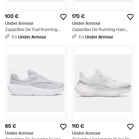
100 €
170 €
Under Armour
Under Armour
Zapatillas De Trail Running
Zapatillas De Running Halo
Charged Bandit Trail 4 Para
Racer 2 Para Mujer Metalico
En
Under Armour
En
Under Armour
Mujer City Khaki Winter Blanco
Plata - Blanco
Dusty Coral - Blanco
65 €
110 €
Under Armour
Under Armour