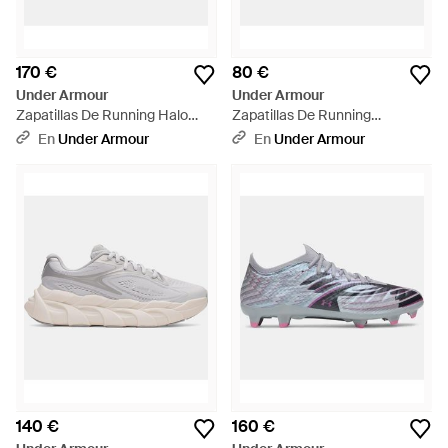
170 €
80 €
Under Armour
Under Armour
Zapatillas De Running Halo
Zapatillas De Running
Racer 2 Para Mujer Halo Acero
Charged+ Chase Para Mujer
En
Under Armour
En
Under Armour
Metalico Plata - Blanco
Prime Metalico Plata Blanco -
Rosa
140 €
160 €