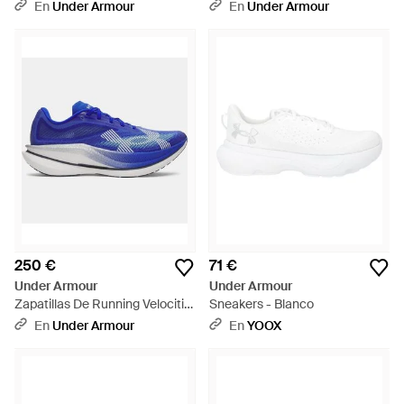
Radiant Tr Para Mujer
Runner 2 Para Mujer Anthracite
En
Under Armour
En
Under Armour
Anthracite Blanco - Negro
Metalico - Negro
250 €
71 €
Under Armour
Under Armour
Zapatillas De Running Velociti
Sneakers - Blanco
Elite Team Royal Metalico Plata
En
Under Armour
En
YOOX
Blanco - Azul