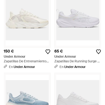
150 €
65 €
Under Armour
Under Armour
Zapatillas De Entrenamiento
Zapatillas De Running Surge 5
Halo Trainer Sport Summit
Para Mujer Iridescent - Blanco
En
Under Armour
En
Under Armour
Piedra Metalico Cristal Oro -
Blanco