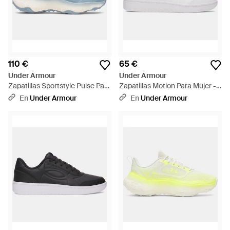
110 €
65 €
Under Armour
Under Armour
Zapatillas Sportstyle Pulse Para
Zapatillas Motion Para Mujer -
Mujer Azul Fog Azul Wind Azul
Blanco
En
Under Armour
En
Under Armour
Wind - Azul