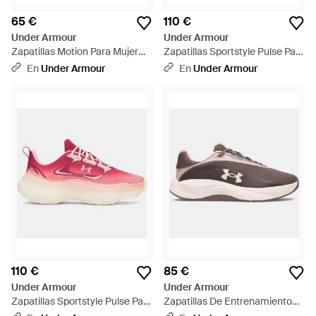
65 €
110 €
Under Armour
Under Armour
Zapatillas Motion Para Mujer
Zapatillas Sportstyle Pulse Para
Blanco - Negro
Mujer Piedra Flash Light Flash
En
Under Armour
En
Under Armour
Light - Amarillo
110 €
85 €
Under Armour
Under Armour
Zapatillas Sportstyle Pulse Para
Zapatillas De Entrenamiento
Mujer Claret Posh Rosa Posh
Radiant Tr Para Mujer