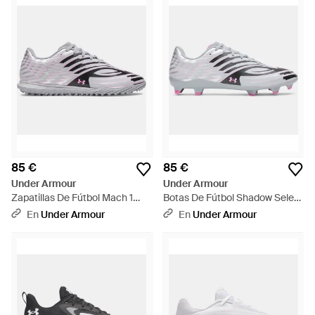
85 €
85 €
Under Armour
Under Armour
Zapatillas De Fútbol Mach 1
Botas De Fútbol Shadow Select
Select Turf Acero Metalico
4 Fg Acero Metalico Plata
En
Under Armour
En
Under Armour
Plata Negro - Gris
Negro - Metálico