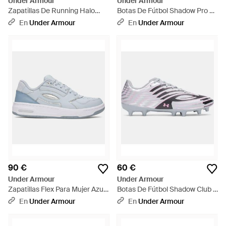
Under Armour
Under Armour
Zapatillas De Running Halo
Botas De Fútbol Shadow Pro 4
Runner 2 Para Mujer Halo
Fg Acero Metalico Plata Negro
En
Under Armour
En
Under Armour
Summit Blanco Metalico Plata
- Azul
- Blanco
90 €
60 €
Under Armour
Under Armour
Zapatillas Flex Para Mujer Azul
Botas De Fútbol Shadow Club 4
Fog Azul Wind Metalico Plata -
Fg Acero Metalico Plata Negro
En
Under Armour
En
Under Armour
Azul
- Metálico