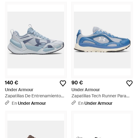
140 €
90 €
Under Armour
Under Armour
Zapatillas De Entrenamiento
Zapatillas Tech Runner Para
Reign Xt Para Mujer Wind Fog
Mujer Azul Fog Aegean Azul
En
Under Armour
En
Under Armour
Downpour Gris - Azul
Blanco - Azul