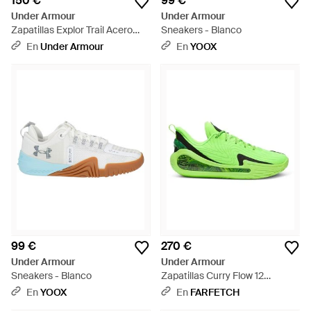
150 €
99 €
Under Armour
Under Armour
Zapatillas Explor Trail Acero
Sneakers - Blanco
Castlerock Metalico Plata -
En
Under Armour
En
YOOX
Gris
99 €
270 €
Under Armour
Under Armour
Sneakers - Blanco
Zapatillas Curry Flow 12
Extraterrestrial - Verde
En
YOOX
En
FARFETCH