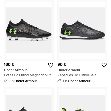
160 €
90 €
Under Armour
Under Armour
Botas De Fútbol Magnetico Pro
Zapatillas De Fútbol Sala
6 Fg Metalico Hyper Verde -
Magnetico Select 6 Indoor
En
Under Armour
En
Under Armour
Negro
Metalico Hyper Verde - Negro