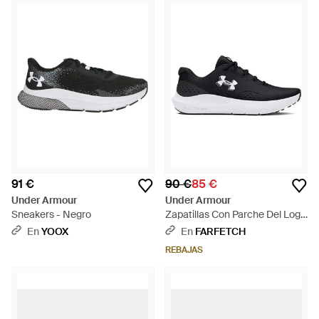
91 €
90 €
85 €
Under Armour
Under Armour
Sneakers - Negro
Zapatillas Con Parche Del Logo
- Blanco
En
YOOX
En
FARFETCH
REBAJAS