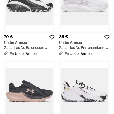
70 €
85 €
Under Armour
Under Armour
Zapatillas De Baloncesto
Zapatillas De Entrenamiento
Lockdown 8 Blanco Blanco -
Radiant Tr Para Mujer Distant
En
Under Armour
En
Under Armour
Negro
Gris Metalico Plata - Blanco