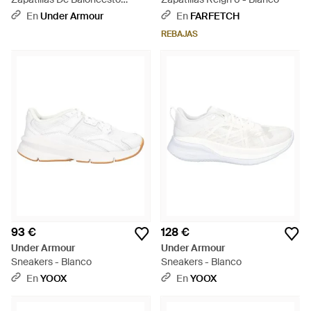
Lockdown 8 Negro Blanco -
En
Under Armour
En
FARFETCH
Rojo
REBAJAS
93 €
128 €
Under Armour
Under Armour
Sneakers - Blanco
Sneakers - Blanco
En
YOOX
En
YOOX