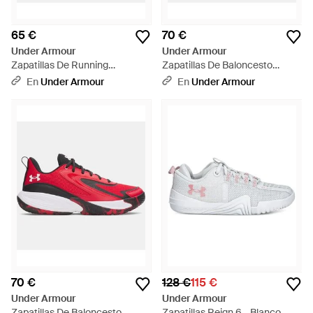
65 €
70 €
Under Armour
Under Armour
Zapatillas De Running
Zapatillas De Baloncesto
Charged+ Assert 11 Para Mujer
Lockdown 8 Metalico Oro -
En
Under Armour
En
Under Armour
Anthracite Bashful Rosa
Blanco
Bashful Rosa - Azul
70 €
128 €
115 €
Under Armour
Under Armour
Zapatillas De Baloncesto
Zapatillas Reign 6 - Blanco