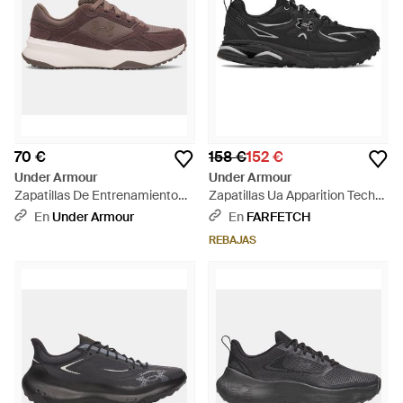
70 €
158 €
152 €
Under Armour
Under Armour
Zapatillas De Entrenamiento
Zapatillas Ua Apparition Tech
Edge Suede Para Mujer
Con Paneles - Negro
En
Under Armour
En
FARFETCH
Peppercorn Apex Rosa
REBAJAS
Peppercorn - Marrón