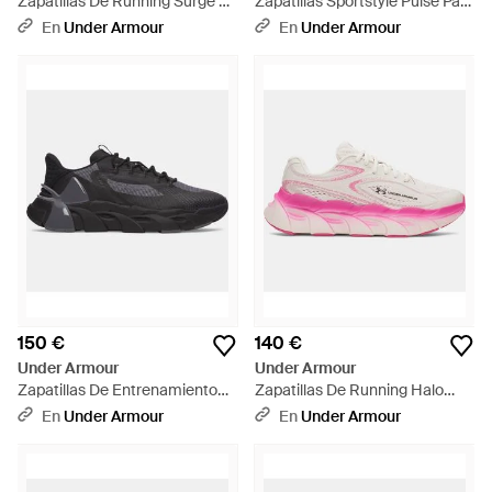
Zapatillas De Running Surge 5
Zapatillas Sportstyle Pulse Para
Para Mujer Halo Mod Metalico
Mujer Distant Gris Distant Gris
En
Under Armour
En
Under Armour
Plata - Blanco
- Blanco
150 €
140 €
Under Armour
Under Armour
Zapatillas De Entrenamiento
Zapatillas De Running Halo
Halo Trainer Sport Anthracite
Runner 2 Para Mujer Summit
En
Under Armour
En
Under Armour
Metalico - Negro
Virtual Rosa Ultimate Negro -
Blanco