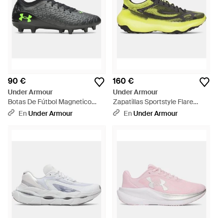
90 €
160 €
Under Armour
Under Armour
Botas De Fútbol Magnetico
Zapatillas Sportstyle Flare
Select 6 Fg Metalico Hyper
Flash Light Negro Dark Naranja
En
Under Armour
En
Under Armour
Verde - Negro
- Amarillo