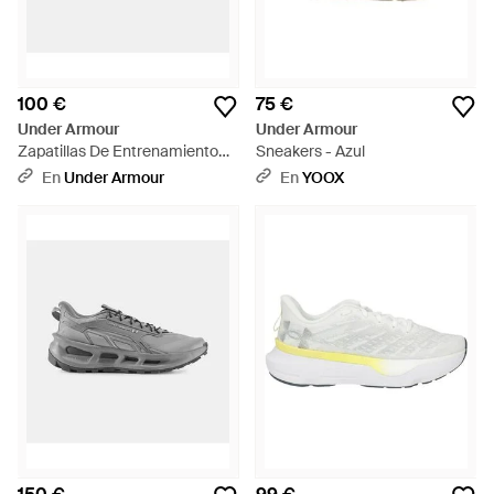
100 €
75 €
Under Armour
Under Armour
Zapatillas De Entrenamiento
Sneakers - Azul
Flx Tr Para Mujer Summit
En
Under Armour
En
YOOX
Desert Taupe Metalico Plata -
Blanco