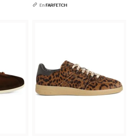
Borrego - Marrón
En
FARFETCH