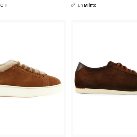
TCH
En
Miinto