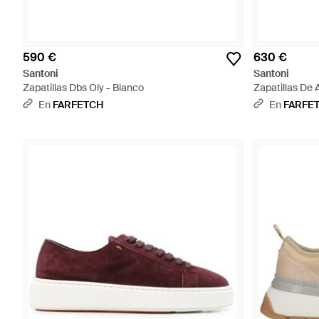
590 €
630 €
Santoni
Santoni
Zapatillas Dbs Oly - Blanco
Zapatillas De 
Verde
En
FARFETCH
En
FARFE