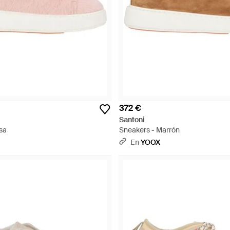
372 €
Santoni
sa
Sneakers - Marrón
En
YOOX