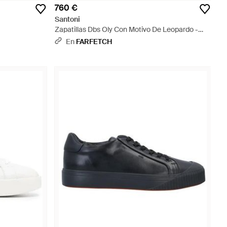
760 €
Santoni
Zapatillas Dbs Oly Con Motivo De Leopardo -
Marrón
En
FARFETCH