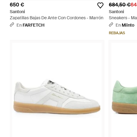
650 €
684,50 €
64
Santoni
Santoni
Zapatillas Bajas De Ante Con Cordones - Marrón
Sneakers - Ma
En
FARFETCH
En
Miinto
REBAJAS