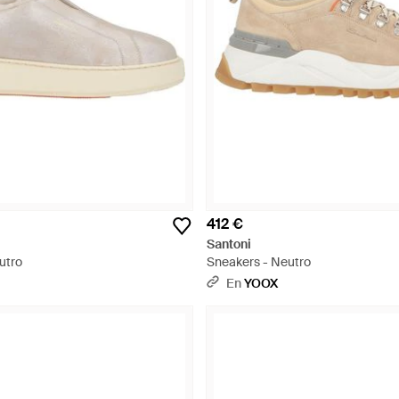
412 €
Santoni
utro
Sneakers - Neutro
En
YOOX