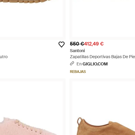
550 €
412,49 €
Santoni
utro
Zapatillas Deportivas Bajas De Pi
Graneada Con Puntera Redonda -
En
GIGLIO.COM
REBAJAS