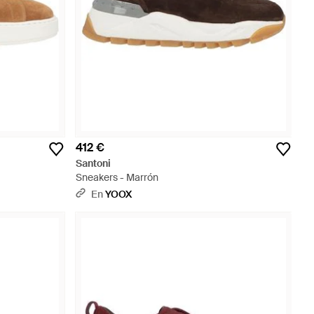
412 €
Santoni
Sneakers - Marrón
En
YOOX