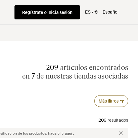
ES
€
Español
Regístrate o inicia sesión
209
artículos encontrados
en
7
de nuestras tiendas asociadas
Más filtros
209
resultados
sificación de los productos, haga clic
aquí
.