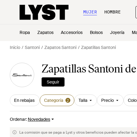
MUJER
HOMBRE
Ropa
Zapatos
Accesorios
Bolsos
Joyería
Ma
Inicio
Santoni
Zapatos Santoni
Zapatillas Santoni
Zapatillas Santoni d
Seguir
En rebajas
Categoría
Talla
Precio
Colo
2
Ordenar
:
Novedades
La comisión que se paga a Lyst y otros beneficios pueden afectar la 