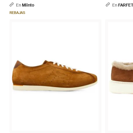
Metálico
En
Miinto
En
FARFE
REBAJAS