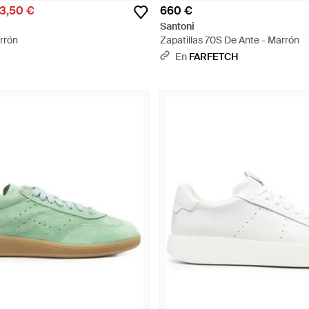
3,50 €
660 €
Santoni
rrón
Zapatillas 70S De Ante - Marrón
En
FARFETCH