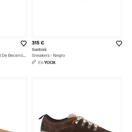
315 €
Santoni
el De Becerro
Sneakers - Negro
 Neutro
En
YOOX