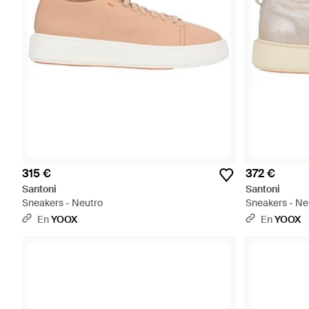
315 €
372 €
Santoni
Santoni
Sneakers - Neutro
Sneakers - Ne
En
YOOX
En
YOOX