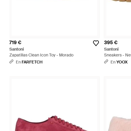
719 €
395 €
Santoni
Santoni
Zapatillas Clean Icon Toy - Morado
Sneakers - Ne
En
FARFETCH
En
YOOX