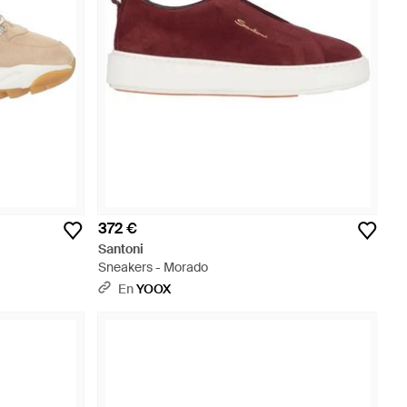
372 €
Santoni
Sneakers - Morado
En
YOOX