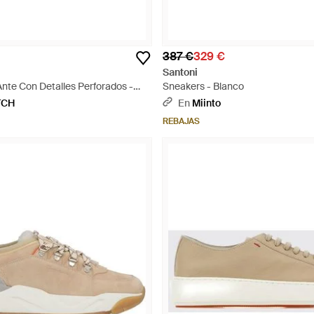
387 €
329 €
Santoni
Ante Con Detalles Perforados -
Sneakers - Blanco
TCH
En
Miinto
REBAJAS