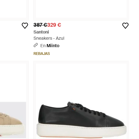
387 €
329 €
Santoni
Sneakers - Azul
En
Miinto
REBAJAS