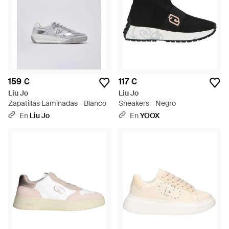
159 €
117 €
Liu Jo
Liu Jo
Zapatillas Laminadas - Blanco
Sneakers - Negro
En
Liu Jo
En
YOOX