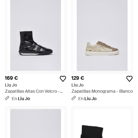
169 €
129 €
Liu Jo
Liu Jo
Zapatillas Altas Con Velcro -
Zapatillas Monograma - Blanco
Blanco
En
Liu Jo
En
Liu Jo