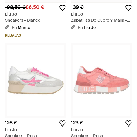
108,50 €
86,50 €
139 €
Liu Jo
Liu Jo
Sneakers - Blanco
Zapatillas De Cuero Y Malla -
Blanco
En
Miinto
En
Liu Jo
REBAJAS
126 €
123 €
Liu Jo
Liu Jo
Sneakers - Rosa
Sneakers - Rosa