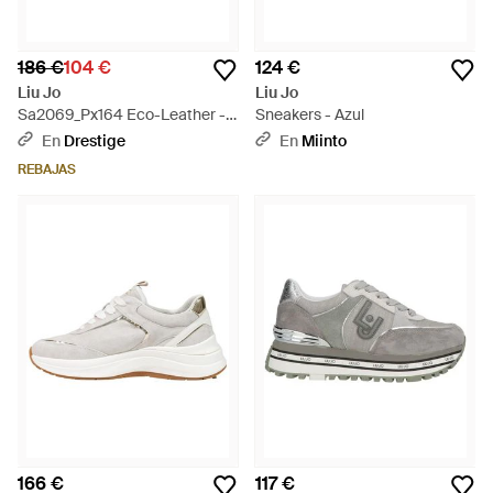
186 €
104 €
124 €
Liu Jo
Liu Jo
Sa2069_Px164 Eco-Leather -
Sneakers - Azul
Azul
En
Drestige
En
Miinto
REBAJAS
166 €
117 €