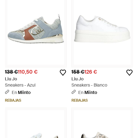
138 €
110,50 €
158 €
126 €
Liu Jo
Liu Jo
Sneakers - Azul
Sneakers - Blanco
En
Miinto
En
Miinto
REBAJAS
REBAJAS