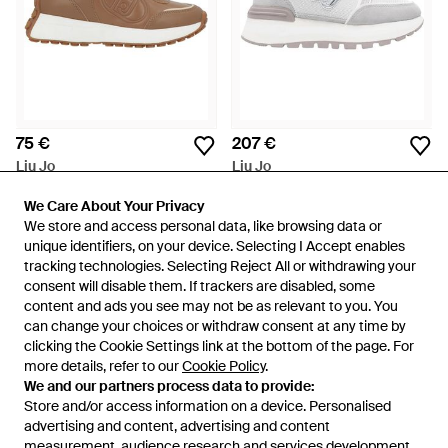
75 €
207 €
Liu Jo
Liu Jo
Sneakers - Marrón
Sneakers - Blanco
We Care About Your Privacy
We Care About Your Privacy
En
YOOX
En
Miinto
We store and access personal data, like browsing data or
We store and access personal data, like browsing data or
unique identifiers, on your device. Selecting I Accept enables
unique identifiers, on your device. Selecting I Accept enables
tracking technologies. Selecting Reject All or withdrawing your
tracking technologies. Selecting Reject All or withdrawing your
consent will disable them. If trackers are disabled, some
consent will disable them. If trackers are disabled, some
content and ads you see may not be as relevant to you. You
content and ads you see may not be as relevant to you. You
can change your choices or withdraw consent at any time by
can change your choices or withdraw consent at any time by
clicking the Cookie Settings link at the bottom of the page. For
clicking the Cookie Settings link at the bottom of the page. For
more details, refer to our
more details, refer to our
Cookie Policy
Cookie Policy
.
.
We and our partners process data to provide:
We and our partners process data to provide:
Store and/or access information on a device. Personalised
Store and/or access information on a device. Personalised
advertising and content, advertising and content
advertising and content, advertising and content
measurement, audience research and services development.
measurement, audience research and services development.