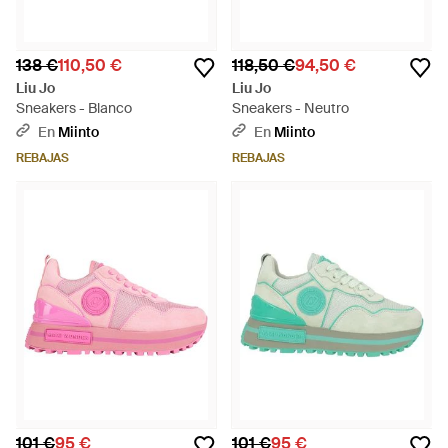
138 €
110,50 €
118,50 €
94,50 €
Liu Jo
Liu Jo
Sneakers - Blanco
Sneakers - Neutro
En
Miinto
En
Miinto
REBAJAS
REBAJAS
101 €
95 €
101 €
95 €