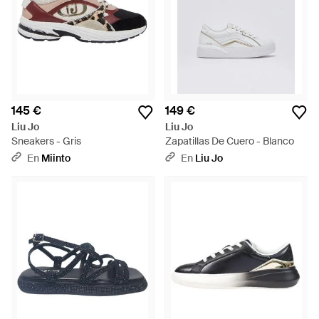
145 €
149 €
Liu Jo
Liu Jo
Sneakers - Gris
Zapatillas De Cuero - Blanco
En
Miinto
En
Liu Jo