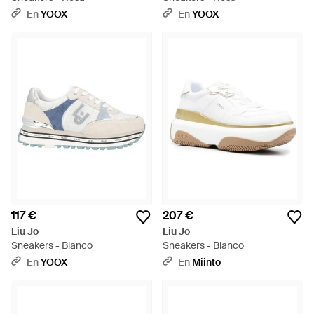
En
YOOX
En
YOOX
117 €
207 €
Liu Jo
Liu Jo
Sneakers - Blanco
Sneakers - Blanco
En
YOOX
En
Miinto