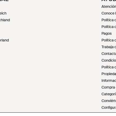
Atención 
eich
Conoce 
chland
Política 
Política
Pagos
erland
Política
Trabaja 
Contacta
Condicio
Política 
Propieda
Informac
Compra d
Categorí
Conviért
Configur
No vende