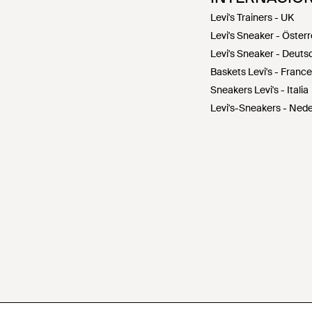
Levi's Trainers - UK
Levi's Sneaker - Österr
Levi's Sneaker - Deuts
Baskets Levi's - France
Sneakers Levi's - Italia
Levi's-Sneakers - Ned