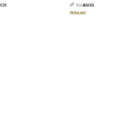
Logo Sneak De -Blanco - Azul
TCH
En
ASOS
REBAJAS