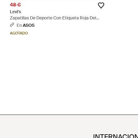
48 €
Levi's
Zapatillas De Deporte Con Etiqueta Roja Del
Logo De Denim Stryder De - Azul
En
ASOS
AGOTADO
INTERNACIO