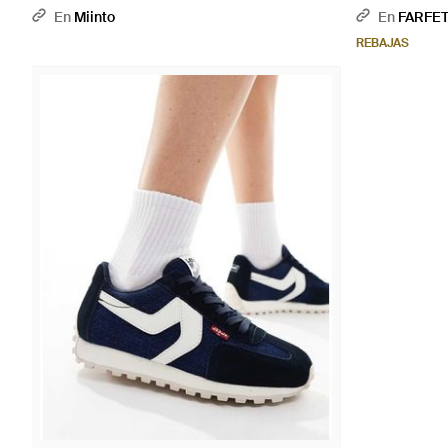
En
Miinto
En
FARFE
REBAJAS