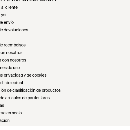
al cliente
Lyst
de envío
 de devoluciones
 de reembolsos
con nosotros
 con nosotros
nes de uso
de privacidad y de cookies
d intelectual
ión de clasificación de productos
e artículos de particulares
as
ete en socio
ación
r ni compartir mi información personal