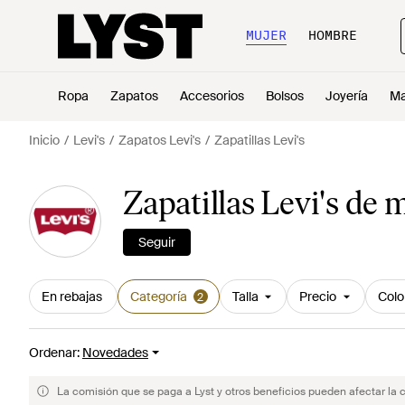
MUJER
HOMBRE
Ropa
Zapatos
Accesorios
Bolsos
Joyería
Ma
Inicio
Levi's
Zapatos Levi's
Zapatillas Levi's
Zapatillas Levi's de 
Seguir
En rebajas
Categoría
Talla
Precio
Colo
2
Ordenar
:
Novedades
La comisión que se paga a Lyst y otros beneficios pueden afectar la 