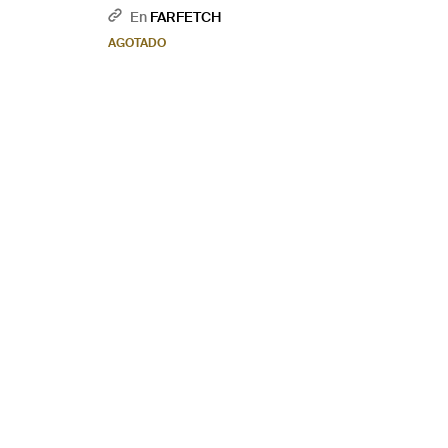
En
FARFETCH
AGOTADO