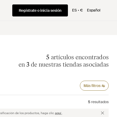
ES
€
Español
Regístrate o inicia sesión
5
artículos encontrados
en
3
de nuestras tiendas asociadas
Más filtros
5
resultados
sificación de los productos, haga clic
aquí
.