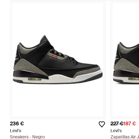
236 €
227 €
187 €
Levi's
Levi's
Sneakers - Negro
Zapatillas Air