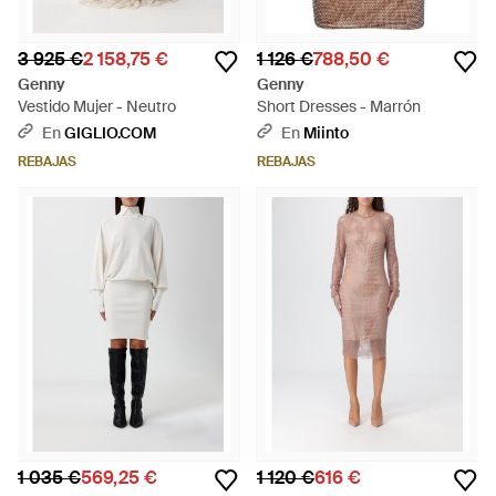
3 925 €
2 158,75 €
1 126 €
788,50 €
Genny
Genny
Vestido Mujer - Neutro
Short Dresses - Marrón
En
GIGLIO.COM
En
Miinto
REBAJAS
REBAJAS
1 035 €
569,25 €
1 120 €
616 €