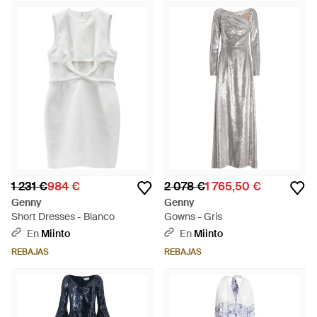
1 231 €
984 €
2 078 €
1 765,50 €
Genny
Genny
Short Dresses - Blanco
Gowns - Gris
En
Miinto
En
Miinto
REBAJAS
REBAJAS