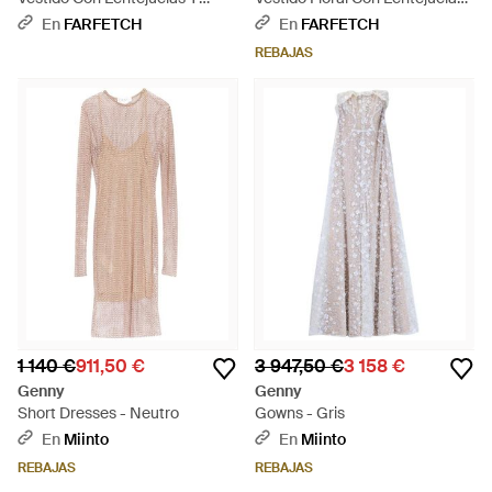
Cuello En V - Negro
Verde
En
FARFETCH
En
FARFETCH
REBAJAS
1 140 €
911,50 €
3 947,50 €
3 158 €
Genny
Genny
Short Dresses - Neutro
Gowns - Gris
En
Miinto
En
Miinto
REBAJAS
REBAJAS