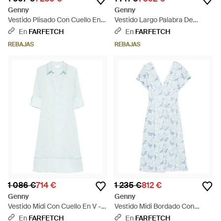
Genny
Genny
Vestido Plisado Con Cuello En V
Vestido Largo Palabra De
- Negro
Honor - Blanco
En
FARFETCH
En
FARFETCH
REBAJAS
REBAJAS
1 086 €
714 €
1 235 €
812 €
Genny
Genny
Vestido Midi Con Cuello En V -
Vestido Midi Bordado Con
Blanco
Cuello En V - Azul
En
FARFETCH
En
FARFETCH