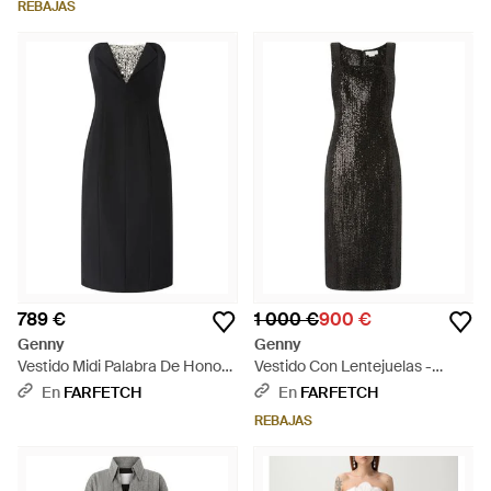
REBAJAS
789 €
1 000 €
900 €
Genny
Genny
Vestido Midi Palabra De Honor
Vestido Con Lentejuelas -
Con Apliques - Negro
Negro
En
FARFETCH
En
FARFETCH
REBAJAS