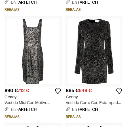
Mélange - Gris
Strass - Blanco
En
FARFETCH
En
FARFETCH
REBAJAS
REBAJAS
890 €
712 €
865 €
649 €
Genny
Genny
Vestido Midi Con Motivo
Vestido Corto Con Estampado
Animalier En Jacquard - Negro
Animalier - Negro
En
FARFETCH
En
FARFETCH
REBAJAS
REBAJAS