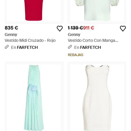
835 €
1 139 €
911 €
Genny
Genny
Vestido Midi Cruzado - Rojo
Vestido Corto Con Manga
Balloon - Azul
En
FARFETCH
En
FARFETCH
REBAJAS