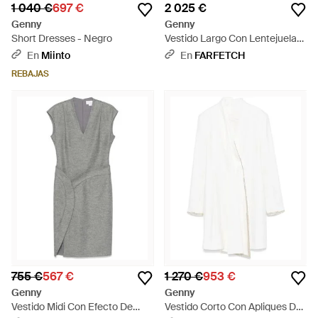
1 040 €
697 €
2 025 €
Genny
Genny
Short Dresses - Negro
Vestido Largo Con Lentejuelas
- Verde
En
Miinto
En
FARFETCH
REBAJAS
755 €
567 €
1 270 €
953 €
Genny
Genny
Vestido Midi Con Efecto De
Vestido Corto Con Apliques De