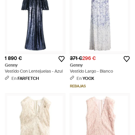
1 890 €
371 €
296 €
Genny
Genny
Vestido Con Lentejuelas - Azul
Vestido Largo - Blanco
En
FARFETCH
En
YOOX
REBAJAS