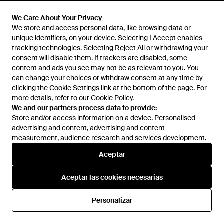
We Care About Your Privacy
We Care About Your Privacy
We store and access personal data, like browsing data or
We store and access personal data, like browsing data or
unique identifiers, on your device. Selecting I Accept enables
unique identifiers, on your device. Selecting I Accept enables
tracking technologies. Selecting Reject All or withdrawing your
tracking technologies. Selecting Reject All or withdrawing your
consent will disable them. If trackers are disabled, some
consent will disable them. If trackers are disabled, some
content and ads you see may not be as relevant to you. You
content and ads you see may not be as relevant to you. You
can change your choices or withdraw consent at any time by
can change your choices or withdraw consent at any time by
clicking the Cookie Settings link at the bottom of the page. For
clicking the Cookie Settings link at the bottom of the page. For
more details, refer to our
more details, refer to our
Cookie Policy
Cookie Policy
.
.
We and our partners process data to provide:
We and our partners process data to provide:
Store and/or access information on a device. Personalised
Store and/or access information on a device. Personalised
945 €
756 €
1 080 €
811 €
advertising and content, advertising and content
advertising and content, advertising and content
Genny
Genny
measurement, audience research and services development.
measurement, audience research and services development.
Vestido Corto Con Apliques De
Vestido Midi Con Aberturas
Aceptar
Aceptar
Strass - Negro
Translúcidas - Negro
En
FARFETCH
En
FARFETCH
REBAJAS
REBAJAS
Aceptar las cookies necesarias
Aceptar las cookies necesarias
Personalizar
Personalizar