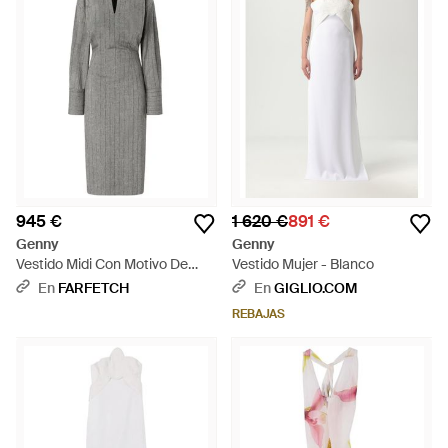
945 €
1 620 €
891 €
Genny
Genny
Vestido Midi Con Motivo De
Vestido Mujer - Blanco
Rayas - Gris
En
FARFETCH
En
GIGLIO.COM
REBAJAS