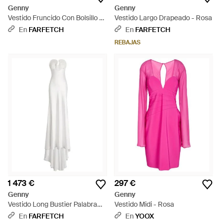
Genny
Genny
Vestido Fruncido Con Bolsillo -
Vestido Largo Drapeado - Rosa
Blanco
En
FARFETCH
En
FARFETCH
REBAJAS
1 473 €
297 €
Genny
Genny
Vestido Long Bustier Palabra
Vestido Midi - Rosa
De Honor Con Volantes -
En
FARFETCH
En
YOOX