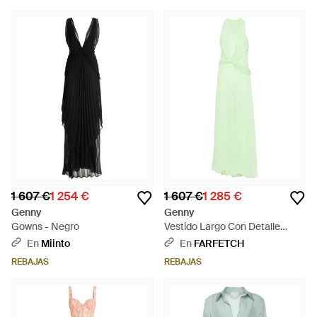
Blanco
1 607 €
1 254 €
1 607 €
1 285 €
Genny
Genny
Gowns - Negro
Vestido Largo Con Detalle
Retorcido - Verde
En
Miinto
En
FARFETCH
REBAJAS
REBAJAS