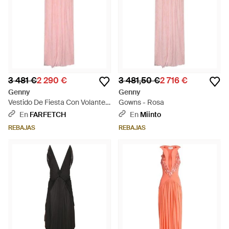
3 481 €
2 290 €
3 481,50 €
2 716 €
Genny
Genny
Vestido De Fiesta Con Volantes
Gowns - Rosa
En El Cuello - Rosa
En
FARFETCH
En
Miinto
REBAJAS
REBAJAS