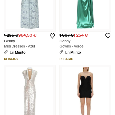
1 235 €
964,50 €
1 607 €
1 254 €
Genny
Genny
Midi Dresses - Azul
Gowns - Verde
En
Miinto
En
Miinto
REBAJAS
REBAJAS