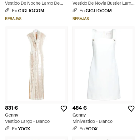
Vestido De Noche Largo De
Vestido De Novia Bustier Largo
Encaje Con Bustier Plisado Y
De Raso Con Volantes - Blanco
En
GIGLIO.COM
En
GIGLIO.COM
Hombros Descubiertos - Rosa
REBAJAS
REBAJAS
831 €
484 €
Genny
Genny
Vestido Largo - Blanco
Minivestido - Blanco
En
YOOX
En
YOOX