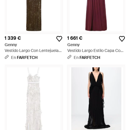
1 339 €
1 661 €
Genny
Genny
Vestido Largo Con Lentejuelas
Vestido Largo Estilo Capa Con
Y Cuello Desbocado - Neutro
Detalle Retorcido - Morado
En
FARFETCH
En
FARFETCH