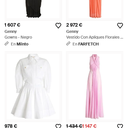
1 607 €
2 972 €
Genny
Genny
Gowns - Negro
Vestido Con Apliques Florales -
Blanco
En
Miinto
En
FARFETCH
978 €
1 434 €
1 147 €