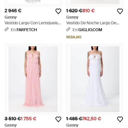
2 946 €
1 620 €
810 €
Genny
Genny
Vestido Largo Con Lentejuelas
Vestido De Noche Largo De
Y Apliques Florales - Blanco
Chifón Plisado Con Cola -
En
FARFETCH
En
GIGLIO.COM
Negro
REBAJAS
3 510 €
1 755 €
1 485 €
742,50 €
Genny
Genny