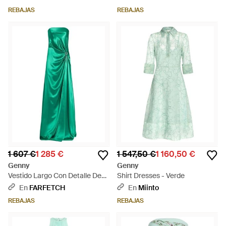
REBAJAS
REBAJAS
1 607 €
1 285 €
1 547,50 €
1 160,50 €
Genny
Genny
Vestido Largo Con Detalle De
Shirt Dresses - Verde
Nudo - Verde
En
FARFETCH
En
Miinto
REBAJAS
REBAJAS