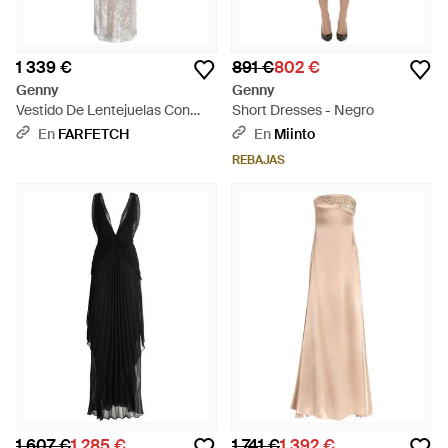
1 339 €
891 €
802 €
Genny
Genny
Vestido De Lentejuelas Con
Short Dresses - Negro
Escote En V - Blanco
En
FARFETCH
En
Miinto
REBAJAS
1 607 €
1 285 €
1 741 €
1 392 €