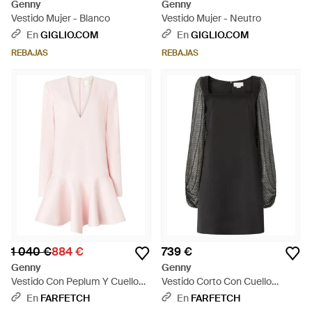
Genny
Genny
Vestido Mujer - Blanco
Vestido Mujer - Neutro
En
GIGLIO.COM
En
GIGLIO.COM
REBAJAS
REBAJAS
1 040 €
884 €
739 €
Genny
Genny
Vestido Con Peplum Y Cuello
Vestido Corto Con Cuello
En V - Rosa
Cuadrado - Negro
En
FARFETCH
En
FARFETCH