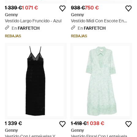
1 339 €
1 071 €
938 €
750 €
Genny
Genny
Vestido Largo Fruncido - Azul
Vestido Midi Con Escote En
Forma De Corazón - Blanco
En
FARFETCH
En
FARFETCH
REBAJAS
REBAJAS
1 339 €
1 418 €
1 038 €
Genny
Genny
Vestido Con Lentejuelas Y
Vestido Floral Con Lentejuelas -