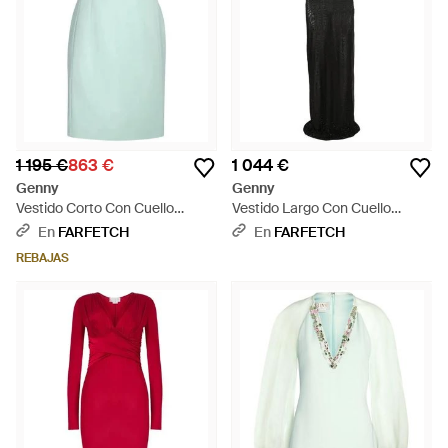
1 195 €
863 €
1 044 €
Genny
Genny
Vestido Corto Con Cuello
Vestido Largo Con Cuello
Bordado - Azul
Halter - Negro
En
FARFETCH
En
FARFETCH
REBAJAS