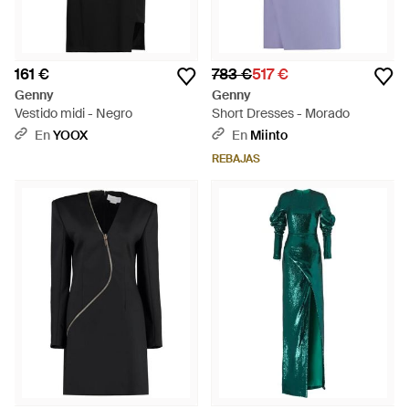
161 €
783 €
517 €
Genny
Genny
Vestido midi - Negro
Short Dresses - Morado
En
YOOX
En
Miinto
REBAJAS