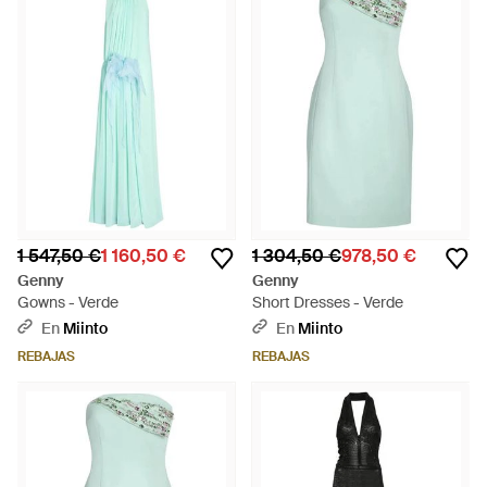
1 547,50 €
1 160,50 €
1 304,50 €
978,50 €
Genny
Genny
Gowns - Verde
Short Dresses - Verde
En
Miinto
En
Miinto
REBAJAS
REBAJAS