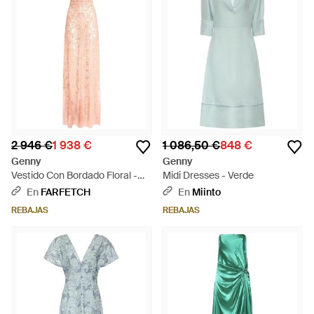
2 946 €
1 938 €
1 086,50 €
848 €
Genny
Genny
Vestido Con Bordado Floral -
Midi Dresses - Verde
Blanco
En
FARFETCH
En
Miinto
REBAJAS
REBAJAS