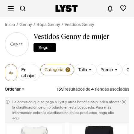
Inicio
Genny
Ropa Genny
Vestidos Genny
Vestidos Genny de mujer
Seguir
En
Categoría
Talla
Precio
Col
2
rebajas
Ordenar
159
resultados
de
4
tiendas asociadas
La comisión que se paga a Lyst y otros beneficios pueden afectar
la clasificación de un producto en esta búsqueda. Para más
información sobre la clasificación de los productos, haga clic
aquí
.