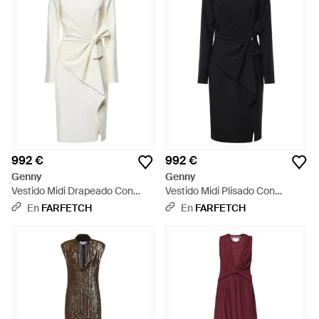
992 €
992 €
Genny
Genny
Vestido Midi Drapeado Con
Vestido Midi Plisado Con
Lazo Lateral - Blanco
Detalle De Lazo - Negro
En
FARFETCH
En
FARFETCH