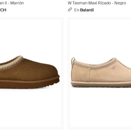
n Ii - Marrón
W Tasman Maxi Rizado - Negro
TCH
En
Balardi