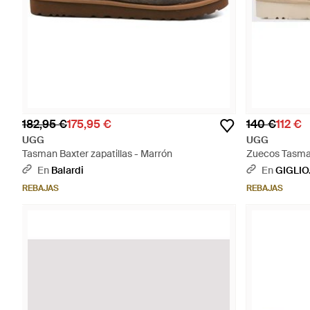
182,95 €
175,95 €
140 €
112 €
UGG
UGG
Tasman Baxter zapatillas - Marrón
Zuecos Tasman
En
Balardi
En
GIGLIO
REBAJAS
REBAJAS