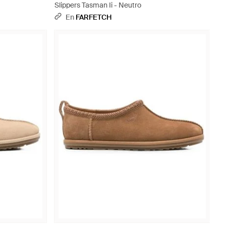
Slippers Tasman Ii - Neutro
En
FARFETCH