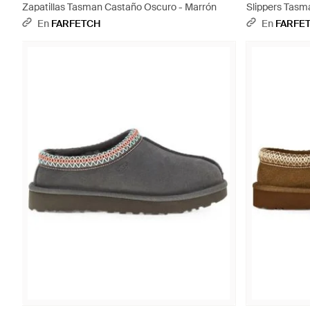
Zapatillas Tasman Castaño Oscuro - Marrón
Slippers Tasma
En
FARFETCH
En
FARFE