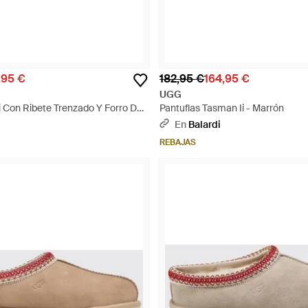
,95 €
182,95 €
164,95 €
UGG
Ii Con Ribete Trenzado Y Forro De
Pantuflas Tasman Ii - Marrón
 Marrón
En
Balardi
REBAJAS