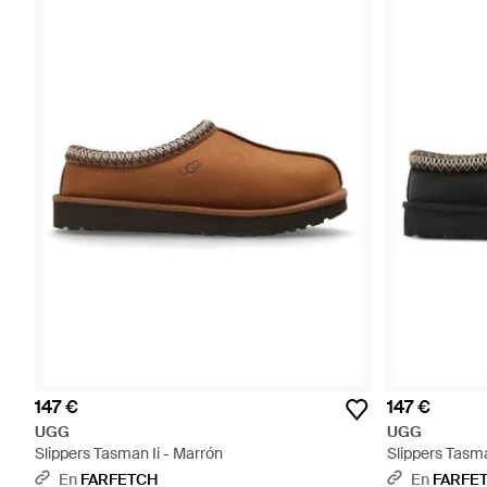
147 €
147 €
UGG
UGG
Slippers Tasman Ii - Marrón
Slippers Tasma
En
FARFETCH
En
FARFE