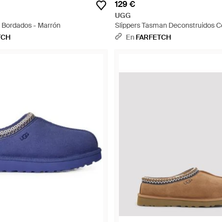
129 €
UGG
 Bordados - Marrón
Slippers Tasman Deconstruidos C
Trenzado - Blanco
TCH
En
FARFETCH