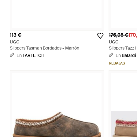
113 €
176,95 €
170
UGG
UGG
Slippers Tasman Bordados - Marrón
Slippers Tazz 
Piel Borrego -
En
FARFETCH
En
Balardi
REBAJAS