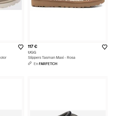
117 €
UGG
olor
Slippers Tasman Maxi - Rosa
En
FARFETCH