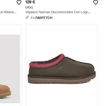
129 €
UGG
on Ribete
Slippers Tasman Deconstruidos Con Logo
Bordado - Marrón
En
FARFETCH