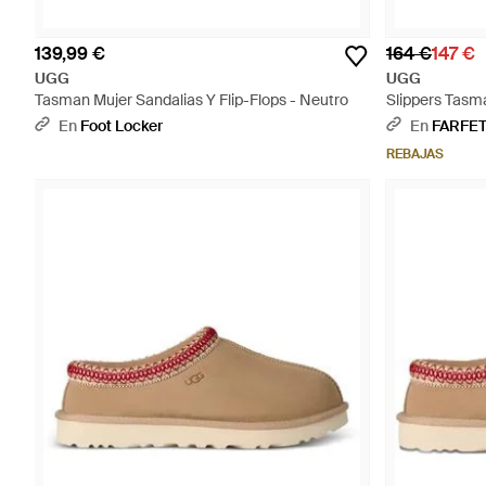
139,99 €
164 €
147 €
UGG
UGG
Tasman Mujer Sandalias Y Flip-Flops - Neutro
Slippers Tasma
En
Foot Locker
En
FARFE
REBAJAS