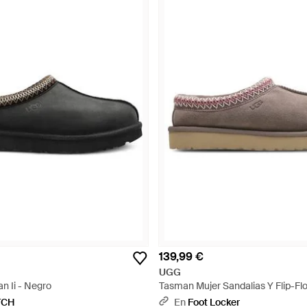
139,99 €
UGG
n Ii - Negro
Tasman Mujer Sandalias Y Flip-Flo
TCH
En
Foot Locker