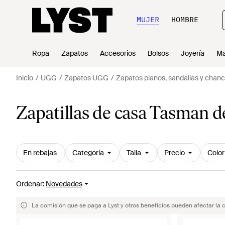
MUJER
HOMBRE
Ropa
Zapatos
Accesorios
Bolsos
Joyería
Ma
Inicio
UGG
Zapatos UGG
Zapatos planos, sandalias y chan
Zapatillas de casa Tasman d
En rebajas
Categoría
Talla
Precio
Color
Ordenar
:
Novedades
La comisión que se paga a Lyst y otros beneficios pueden afectar la 