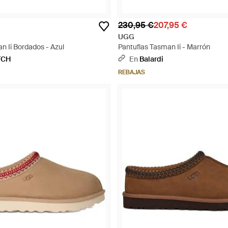
230,95 €
207,95 €
UGG
n Ii Bordados - Azul
Pantuflas Tasman Ii - Marrón
TCH
En
Balardi
REBAJAS