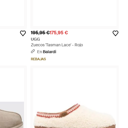
195,95 €
175,95 €
UGG
Zuecos 'Tasman Lace' - Rojo
En
Balardi
REBAJAS