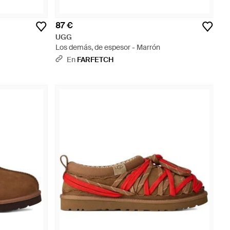
87 €
UGG
Los demás, de espesor - Marrón
En
FARFETCH