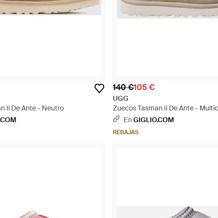
140 €
105 €
UGG
 Ii De Ante - Neutro
Zuecos Tasman Ii De Ante - Multic
.COM
En
GIGLIO.COM
REBAJAS