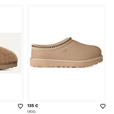
135 €
UGG