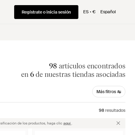
ES
€
Español
Regístrate o inicia sesión
98
artículos encontrados
en
6
de nuestras tiendas asociadas
Más filtros
98
resultados
sificación de los productos, haga clic
aquí
.