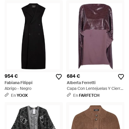
954 €
684 €
Fabiana Filippi
Alberta Ferretti
Abrigo - Negro
Capa Con Lentejuelas Y Cierre
De Lazo - Morado
En
YOOX
En
FARFETCH