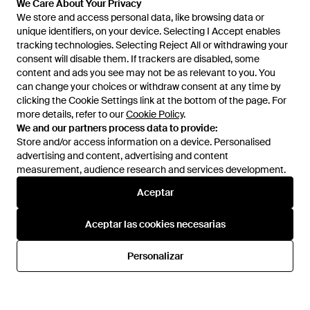
We Care About Your Privacy
We Care About Your Privacy
Cachemira - Negro
En
YOOX
En
FARFETCH
We store and access personal data, like browsing data or
We store and access personal data, like browsing data or
unique identifiers, on your device. Selecting I Accept enables
unique identifiers, on your device. Selecting I Accept enables
tracking technologies. Selecting Reject All or withdrawing your
tracking technologies. Selecting Reject All or withdrawing your
consent will disable them. If trackers are disabled, some
consent will disable them. If trackers are disabled, some
content and ads you see may not be as relevant to you. You
content and ads you see may not be as relevant to you. You
can change your choices or withdraw consent at any time by
can change your choices or withdraw consent at any time by
clicking the Cookie Settings link at the bottom of the page. For
clicking the Cookie Settings link at the bottom of the page. For
more details, refer to our
more details, refer to our
Cookie Policy
Cookie Policy
.
.
We and our partners process data to provide:
We and our partners process data to provide:
Store and/or access information on a device. Personalised
Store and/or access information on a device. Personalised
advertising and content, advertising and content
advertising and content, advertising and content
measurement, audience research and services development.
measurement, audience research and services development.
Aceptar
Aceptar
236 €
972 €
729 €
SERGIO MORETTI FIRENZE
BARBARA BOLOGNA
Aceptar las cookies necesarias
Aceptar las cookies necesarias
Capa Con Cinturón - Blanco
Abrigo Con Motivo Floral -
Blanco
En
FARFETCH
En
FARFETCH
Personalizar
Personalizar
REBAJAS