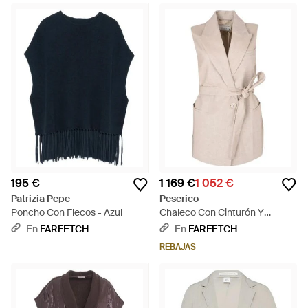
195 €
1 169 €
1 052 €
Patrizia Pepe
Peserico
Poncho Con Flecos - Azul
Chaleco Con Cinturón Y
Solapas De Muesca - Neutro
En
FARFETCH
En
FARFETCH
REBAJAS