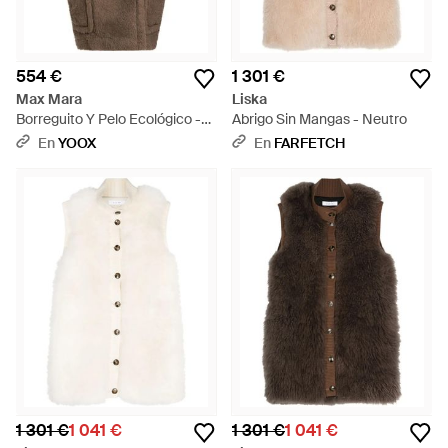
554 €
1 301 €
Max Mara
Liska
Borreguito Y Pelo Ecológico -
Abrigo Sin Mangas - Neutro
Marrón
En
YOOX
En
FARFETCH
1 301 €
1 041 €
1 301 €
1 041 €