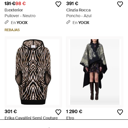
131 €
98 €
391 €
D.exterior
Cinzia Rocca
Pullover - Neutro
Poncho - Azul
En
YOOX
En
YOOX
REBAJAS
301 €
1 290 €
Erika Cavallini Semi Couture
Etro
Pullover - Negro
Abrigo Con Estampado De