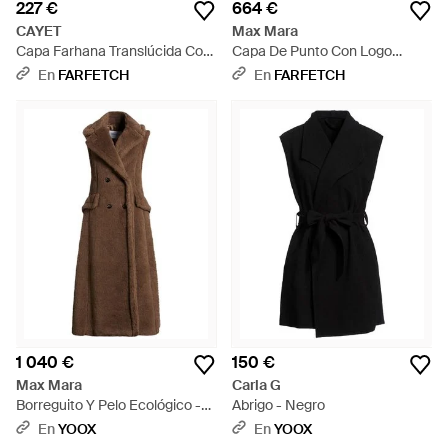
227 €
664 €
CAYET
Max Mara
Capa Farhana Translúcida Con
Capa De Punto Con Logo
Dobladillo Asimétrico - Negro
Bordado - Negro
En
FARFETCH
En
FARFETCH
1 040 €
150 €
Max Mara
Carla G
Borreguito Y Pelo Ecológico -
Abrigo - Negro
Marrón
En
YOOX
En
YOOX