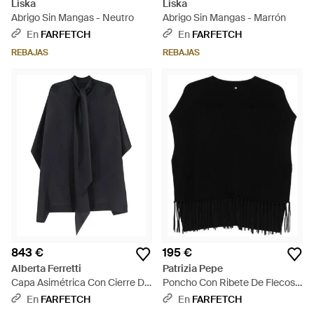
Liska
Liska
Abrigo Sin Mangas - Neutro
Abrigo Sin Mangas - Marrón
En
FARFETCH
En
FARFETCH
REBAJAS
REBAJAS
843 €
195 €
Alberta Ferretti
Patrizia Pepe
Capa Asimétrica Con Cierre De
Poncho Con Ribete De Flecos -
Lazo - Azul
Negro
En
FARFETCH
En
FARFETCH