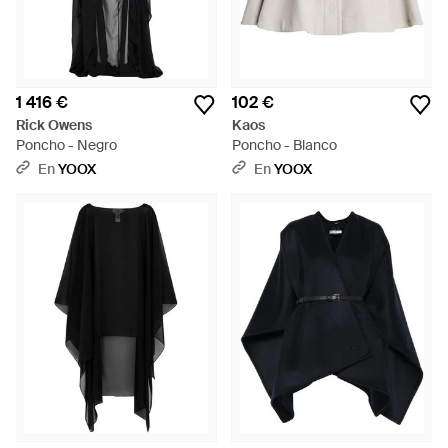
1 416 €
102 €
Rick Owens
Kaos
Poncho - Negro
Poncho - Blanco
En
YOOX
En
YOOX