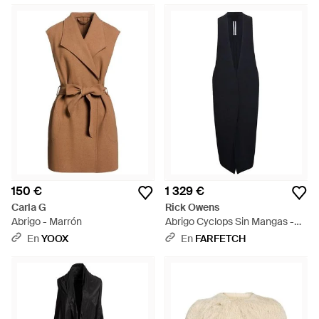
150 €
1 329 €
Carla G
Rick Owens
Abrigo - Marrón
Abrigo Cyclops Sin Mangas -
Azul
En
YOOX
En
FARFETCH