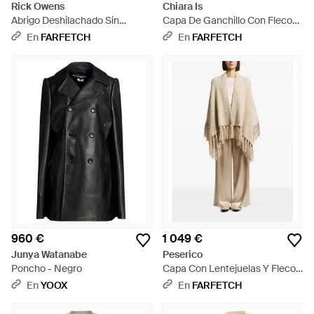
Rick Owens
Chiara Is
Abrigo Deshilachado Sin
Capa De Ganchillo Con Flecos
Mangas - Blanco
En El Dobladillo - Marrón
En
FARFETCH
En
FARFETCH
960 €
1 049 €
Junya Watanabe
Peserico
Poncho - Negro
Capa Con Lentejuelas Y Flecos
- Neutro
En
YOOX
En
FARFETCH