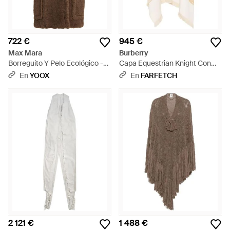
722 €
945 €
Max Mara
Burberry
Borreguito Y Pelo Ecológico -
Capa Equestrian Knight Con
Marrón
Flecos - Blanco
En
YOOX
En
FARFETCH
2 121 €
1 488 €