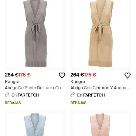
264 €
175 €
264 €
175 €
Kangra
Kangra
Abrigo De Punto De Lúrex Con
Abrigo Con Cinturón Y Acabado
Cinturón - Gris
De Lúrex - Neutro
En
FARFETCH
En
FARFETCH
REBAJAS
REBAJAS