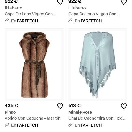
922 €
922 €
Il tabarro
Il tabarro
Capa De Lana Virgen Con
Capa De Lana Virgen Con
Botones - Negro
Botones - Verde
En
FARFETCH
En
FARFETCH
435 €
513 €
Pinko
Minnie Rose
Abrigo Con Capucha - Marrón
Chal De Cachemira Con Flecos
- Azul
En
FARFETCH
En
FARFETCH