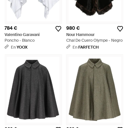
784 €
980 €
Valentino Garavani
Nour Hammour
Poncho - Blanco
Chal De Cuero Olympe - Negro
En
YOOX
En
FARFETCH