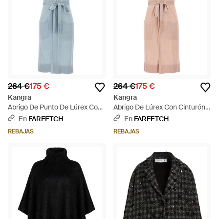
264 €
175 €
264 €
175 €
Kangra
Kangra
Abrigo De Punto De Lúrex Con
Abrigo De Lúrex Con Cinturón -
Cinturón - Azul
Rosa
En
FARFETCH
En
FARFETCH
REBAJAS
REBAJAS