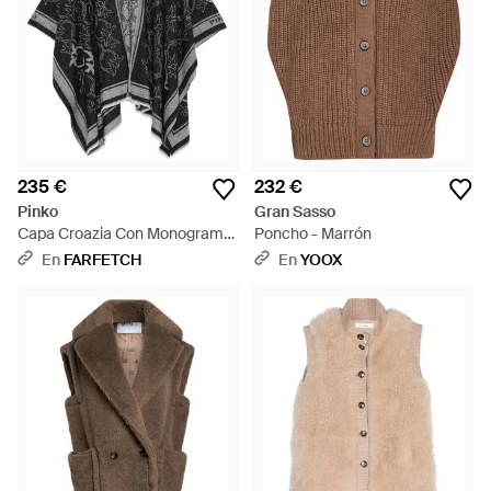
235 €
232 €
Pinko
Gran Sasso
Capa Croazia Con Monograma
Poncho - Marrón
- Negro
En
FARFETCH
En
YOOX