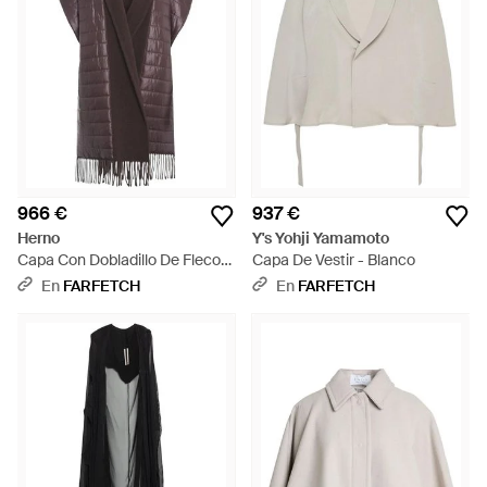
966 €
937 €
Herno
Y's Yohji Yamamoto
Capa Con Dobladillo De Flecos
Capa De Vestir - Blanco
- Marrón
En
FARFETCH
En
FARFETCH