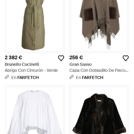
2 382 €
256 €
Brunello Cucinelli
Gran Sasso
Abrigo Con Cinturón - Verde
Capa Con Dobladillo De Flecos
Y Bolsillo De Pelo Artificial -
En
FARFETCH
En
FARFETCH
Marrón