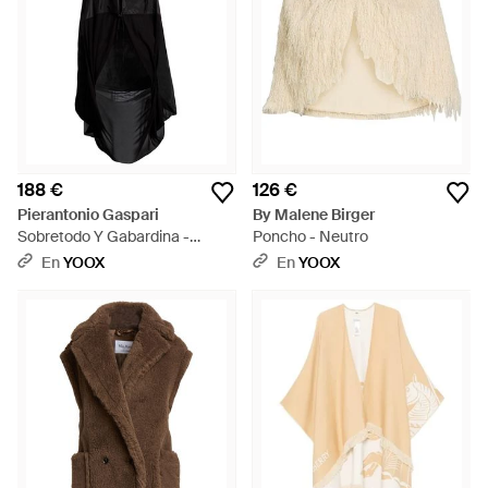
188 €
126 €
Pierantonio Gaspari
By Malene Birger
Sobretodo Y Gabardina -
Poncho - Neutro
Negro
En
YOOX
En
YOOX