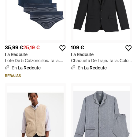
35,99 €
25,19 €
109 €
La Redoute
La Redoute
Lote De 5 Calzoncillos. Talla.
Chaqueta De Traje. Talla. Color
Color - Azul
- Negro
En
La Redoute
En
La Redoute
REBAJAS