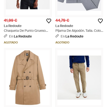
41,99 €
44,79 €
La Redoute
La Redoute
Chaqueta De Punto Grueso
Pijama De Algodón. Talla. Color
Con Cierre Mediante
- Gris
En
La Redoute
En
La Redoute
Cremallera. Talla. Color -
AGOTADO
AGOTADO
Neutro