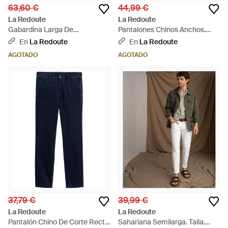
63,60 €
44,99 €
La Redoute
La Redoute
Gabardina Larga De
Pantalones Chinos Anchos.
Entretiempo. Talla. Color -
Talla. Color - Verde
En
La Redoute
En
La Redoute
Neutro
AGOTADO
AGOTADO
37,79 €
39,99 €
La Redoute
La Redoute
Pantalón Chino De Corte Recto
Sahariana Semilarga. Talla.