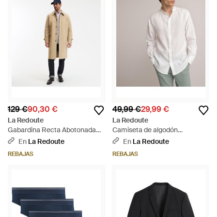
129 €
90,30 €
49,99 €
29,99 €
La Redoute
La Redoute
Gabardina Recta Abotonada
Camiseta de algodón
Signature Mathias. Talla. Color -
estampado con cuello redondo
En
La Redoute
En
La Redoute
Neutro
y manga corta - Verde
REBAJAS
REBAJAS