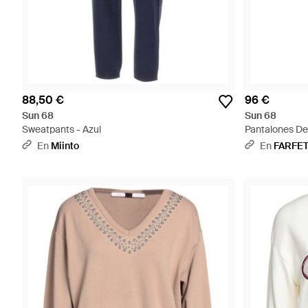
88,50 €
96 €
Sun 68
Sun 68
Sweatpants - Azul
Pantalones De
Azul
En
Miinto
En
FARFE