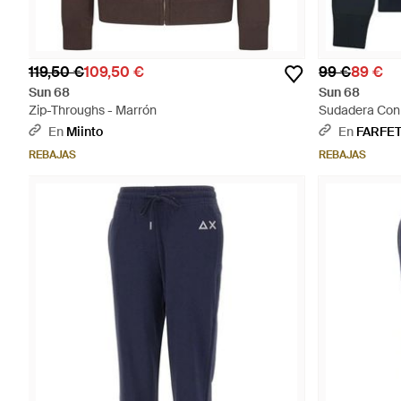
119,50 €
109,50 €
99 €
89 €
Sun 68
Sun 68
Zip-Throughs - Marrón
Sudadera Con 
En
Miinto
En
FARFE
REBAJAS
REBAJAS