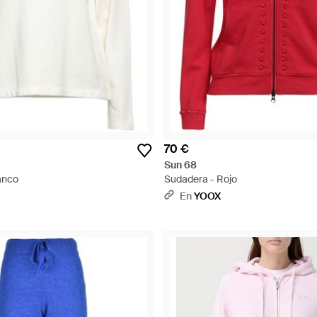
70 €
Sun 68
anco
Sudadera - Rojo
En
YOOX