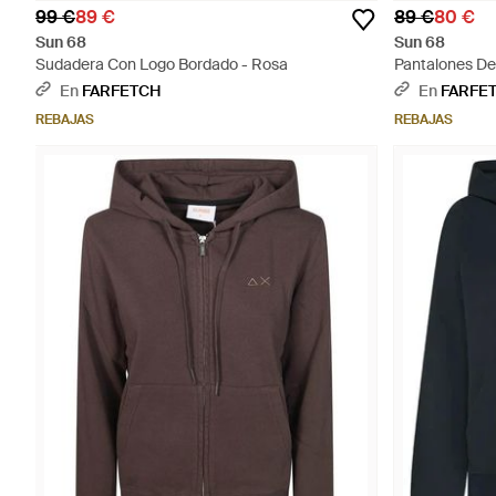
99 €
89 €
89 €
80 €
Sun 68
Sun 68
Sudadera Con Logo Bordado - Rosa
Pantalones De
En
FARFETCH
En
FARFE
REBAJAS
REBAJAS