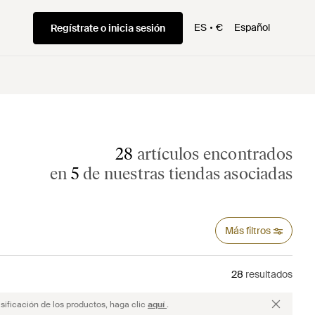
ES
€
Español
Regístrate o inicia sesión
28
artículos encontrados
en
5
de nuestras tiendas asociadas
Más filtros
28
resultados
sificación de los productos, haga clic
aquí
.