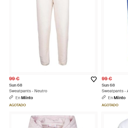
99 €
99 €
Sun 68
Sun 68
Sweatpants - Neutro
Sweatpants - 
En
Miinto
En
Miinto
AGOTADO
AGOTADO