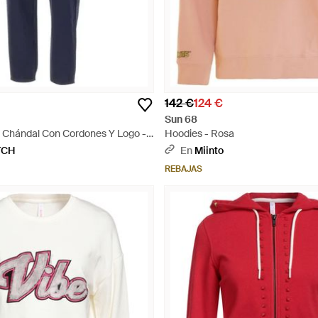
142 €
124 €
Sun 68
 Chándal Con Cordones Y Logo -
Hoodies - Rosa
TCH
En
Miinto
REBAJAS