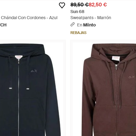
89,50 €
82,50 €
Sun 68
 Chándal Con Cordones - Azul
Sweatpants - Marrón
TCH
En
Miinto
REBAJAS