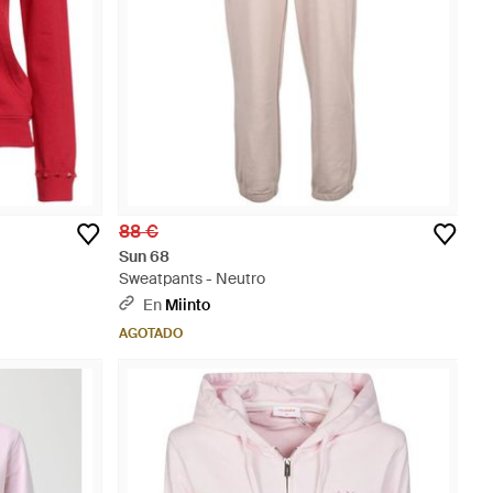
88 €
Sun 68
Sweatpants - Neutro
En
Miinto
AGOTADO