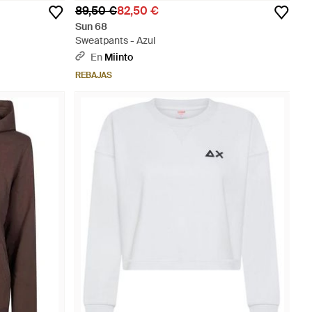
89,50 €
82,50 €
Sun 68
Sweatpants - Azul
En
Miinto
REBAJAS