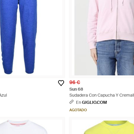
96 €
Sun 68
Azul
Sudadera Con Capucha Y Cremall
Algodón - Rosa
En
GIGLIO.COM
AGOTADO