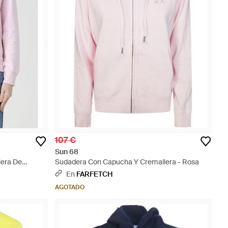
107 €
Sun 68
era De
Sudadera Con Capucha Y Cremallera - Rosa
En
FARFETCH
AGOTADO