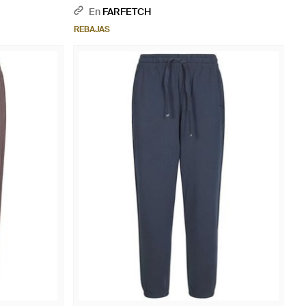
Cordones - Morado
En
FARFETCH
REBAJAS