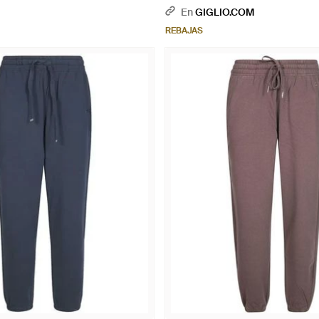
Algodón - Marrón
En
GIGLIO.COM
REBAJAS