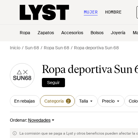
MUJER
HOMBRE
Ropa
Zapatos
Accesorios
Bolsos
Joyería
Ma
Inicio
Sun 68
Ropa Sun 68
Ropa deportiva Sun 68
Ropa deportiva Sun 
Seguir
En rebajas
Categoría
Talla
Precio
Colo
2
Ordenar
:
Novedades
La comisión que se paga a Lyst y otros beneficios pueden afectar la 