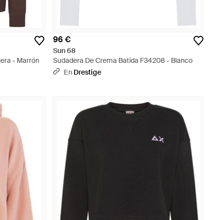
96 €
Sun 68
era - Marrón
Sudadera De Crema Batida F34208 - Blanco
En
Drestige