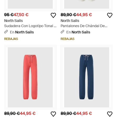
95 €
47,50 €
89,90 €
44,95 €
North Sails
North Sails
Sudadera Con Logotipo Tonal -
Pantalones De Chándal De
Azul
Felpa De Rizo - Blanco
En
North Sails
En
North Sails
REBAJAS
REBAJAS
89,90 €
44,95 €
89,90 €
44,95 €