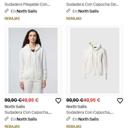
Sudadera Plegable Con
Sudadera Con Capucha De
Cremallera - Morado
Scuba Y Ajustador - Negro
En
North Sails
En
North Sails
REBAJAS
REBAJAS
99,90 €
49,95 €
99,90 €
49,95 €
North Sails
North Sails
Sudadera Con Capucha,
Sudadera Con Capucha,
Cremallera Y Estampado -
Cremallera Y Estampado -
En
North Sails
En
North Sails
Blanco
Neutro
REBAJAS
REBAJAS