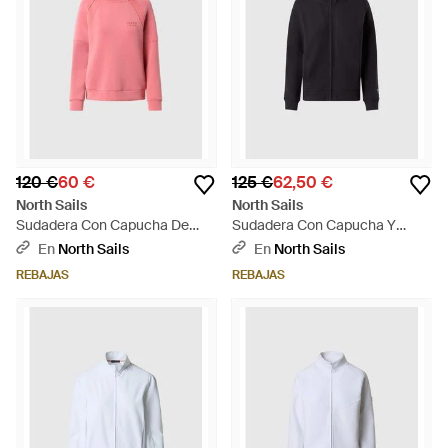
120 €
60 €
125 €
62,50 €
North Sails
North Sails
Sudadera Con Capucha De
Sudadera Con Capucha Y
Scuba Y Ajustador - Rosa
Cremallera Completa Y
En
North Sails
En
North Sails
Logotipo Tonal - Azul
REBAJAS
REBAJAS