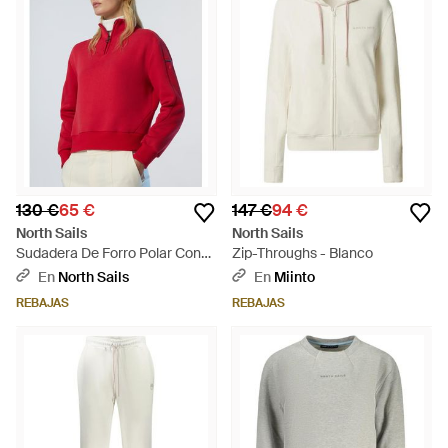
130 €
65 €
147 €
94 €
North Sails
North Sails
Sudadera De Forro Polar Con
Zip-Throughs - Blanco
Media Cremallera Para El
En
North Sails
En
Miinto
Invierno - Rojo
REBAJAS
REBAJAS