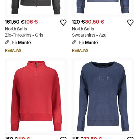
161,50 €
106 €
120 €
80,50 €
North Sails
North Sails
Zip-Throughs - Gris
Sweatshirts - Azul
En
Miinto
En
Miinto
REBAJAS
REBAJAS