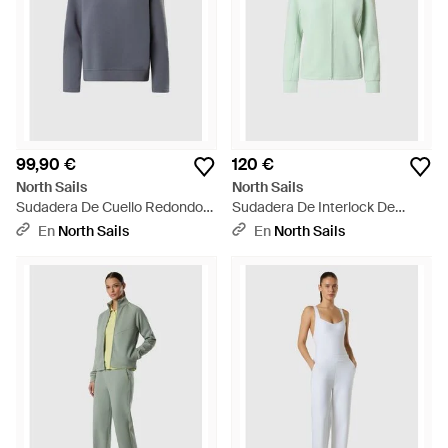
99,90 €
120 €
North Sails
North Sails
Sudadera De Cuello Redondo
Sudadera De Interlock De
De Tejido Interlock De Invierno
Invierno Con Cremallera
En
North Sails
En
North Sails
- Azul
Completa - Verde