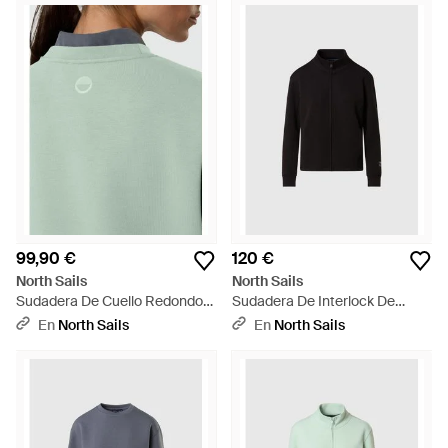
99,90 €
120 €
North Sails
North Sails
Sudadera De Cuello Redondo
Sudadera De Interlock De
De Tejido Interlock De Invierno
Invierno Con Cremallera
En
North Sails
En
North Sails
- Verde
Completa - Negro