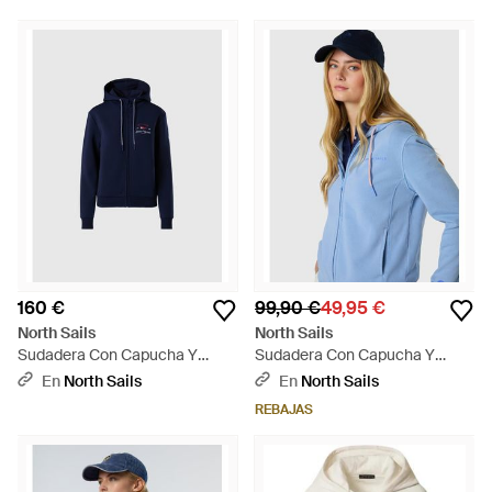
160 €
99,90 €
49,95 €
North Sails
North Sails
Sudadera Con Capucha Y
Sudadera Con Capucha Y
Cremallera Completa Saint-
Cremallera De Felpa Francesa
En
North Sails
En
North Sails
Tropez - Azul
- Azul
REBAJAS