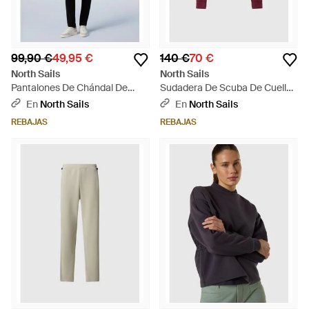
99,90 €
49,95 €
140 €
70 €
North Sails
North Sails
Pantalones De Chándal De
Sudadera De Scuba De Cuello
Forro Polar Técnico - Azul
Alto - Rojo
En
North Sails
En
North Sails
REBAJAS
REBAJAS