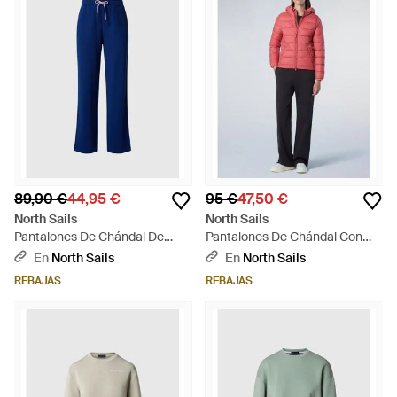
89,90 €
44,95 €
95 €
47,50 €
North Sails
North Sails
Pantalones De Chándal De
Pantalones De Chándal Con
Felpa De Rizo - Azul
Canesú Trasero - Rojo
En
North Sails
En
North Sails
REBAJAS
REBAJAS