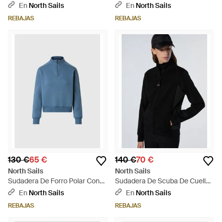
Cremallera De Felpa Francesa
Cremallera Y Estampado - Azul
En
North Sails
En
North Sails
- Blanco
REBAJAS
REBAJAS
130 €
65 €
140 €
70 €
North Sails
North Sails
Sudadera De Forro Polar Con
Sudadera De Scuba De Cuello
Media Cremallera Para El
Alto - Negro
En
North Sails
En
North Sails
Invierno - Azul
REBAJAS
REBAJAS