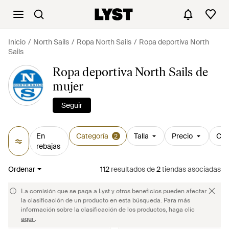
Inicio
North Sails
Ropa North Sails
Ropa deportiva North
Sails
Ropa deportiva North Sails de
mujer
Seguir
En
Categoría
Talla
Precio
Col
2
rebajas
Ordenar
112
resultados
de
2
tiendas asociadas
La comisión que se paga a Lyst y otros beneficios pueden afectar
la clasificación de un producto en esta búsqueda. Para más
información sobre la clasificación de los productos, haga clic
aquí
.