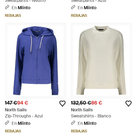
Sweatpants - Neutro
Sweatpants - Azul
En
Miinto
En
Miinto
REBAJAS
REBAJAS
147 €
94 €
132,50 €
86 €
North Sails
North Sails
Zip-Throughs - Azul
Sweatshirts - Blanco
En
Miinto
En
Miinto
REBAJAS
REBAJAS