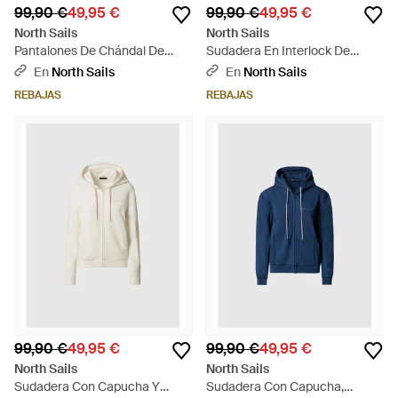
99,90 €
49,95 €
99,90 €
49,95 €
North Sails
North Sails
Pantalones De Chándal De
Sudadera En Interlock De
Forro Polar Técnico - Neutro
Cuello Redondo - Azul
En
North Sails
En
North Sails
REBAJAS
REBAJAS
99,90 €
49,95 €
99,90 €
49,95 €
North Sails
North Sails
Sudadera Con Capucha Y
Sudadera Con Capucha,