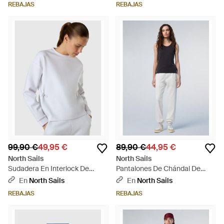
REBAJAS
REBAJAS
99,90 €
49,95 €
89,90 €
44,95 €
North Sails
North Sails
Sudadera En Interlock De
Pantalones De Chándal De
Cuello Redondo - Gris
Felpa De Rizo - Blanco
En
North Sails
En
North Sails
REBAJAS
REBAJAS