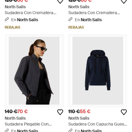
120 €
60 €
120 €
60 €
North Sails
North Sails
Sudadera Con Cremallera
Sudadera Con Cremallera
Interlock - Azul
Interlock - Verde
En
North Sails
En
North Sails
REBAJAS
REBAJAS
140 €
70 €
110 €
55 €
North Sails
North Sails
Sudadera Plegable Con
Sudadera Con Capucha Guess
Cremallera - Negro
X - Azul
En
North Sails
En
North Sails