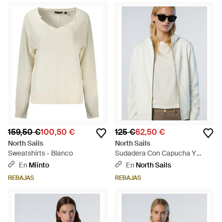
159,50 €
100,50 €
125 €
62,50 €
North Sails
North Sails
Sweatshirts - Blanco
Sudadera Con Capucha Y
Cremallera Completa Y
En
Miinto
En
North Sails
Logotipo Tonal - Blanco
REBAJAS
REBAJAS