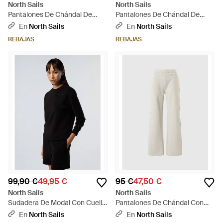
North Sails
North Sails
Pantalones De Chándal De
Pantalones De Chándal De
Felpa De Rizo - Rojo
Felpa De Rizo - Azul
En
North Sails
En
North Sails
REBAJAS
REBAJAS
99,90 €
49,95 €
95 €
47,50 €
North Sails
North Sails
Sudadera De Modal Con Cuello
Pantalones De Chándal Con
Redondo - Negro
Canesú Trasero - Blanco
En
North Sails
En
North Sails