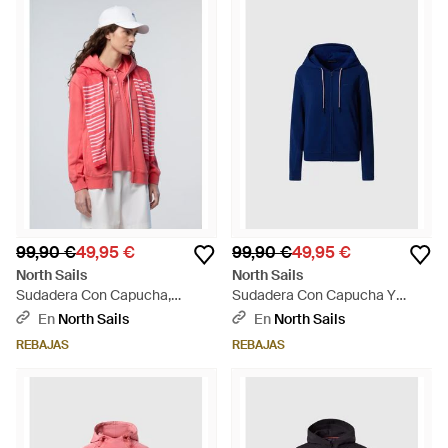
99,90 €
49,95 €
99,90 €
49,95 €
North Sails
North Sails
Sudadera Con Capucha,
Sudadera Con Capucha Y
Cremallera Y Estampado -
Cremallera De Felpa Francesa
En
North Sails
En
North Sails
Rojo
- Azul
REBAJAS
REBAJAS