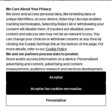
168 €
110 €
115 €
73,50 €
North Sails
North Sails
We Care About Your Privacy
We Care About Your Privacy
Sweatshirts - Rojo
Sudadera Azul Con Logo De
We store and access personal data, like browsing data or
We store and access personal data, like browsing data or
Manga Larga, Mujer, Talla - Azul
En
Miinto
En
Miinto
unique identifiers, on your device. Selecting I Accept enables
unique identifiers, on your device. Selecting I Accept enables
REBAJAS
REBAJAS
tracking technologies. Selecting Reject All or withdrawing your
tracking technologies. Selecting Reject All or withdrawing your
consent will disable them. If trackers are disabled, some
consent will disable them. If trackers are disabled, some
content and ads you see may not be as relevant to you. You
content and ads you see may not be as relevant to you. You
can change your choices or withdraw consent at any time by
can change your choices or withdraw consent at any time by
clicking the Cookie Settings link at the bottom of the page. For
clicking the Cookie Settings link at the bottom of the page. For
more details, refer to our
more details, refer to our
Cookie Policy
Cookie Policy
.
.
We and our partners process data to provide:
We and our partners process data to provide:
Store and/or access information on a device. Personalised
Store and/or access information on a device. Personalised
advertising and content, advertising and content
advertising and content, advertising and content
measurement, audience research and services development.
measurement, audience research and services development.
Aceptar
Aceptar
Aceptar las cookies necesarias
Aceptar las cookies necesarias
156,50 €
103 €
168 €
110 €
North Sails
Personalizar
Personalizar
North Sails
Sweatshirts - Blanco
Sweatshirts - Blanco
En
Miinto
En
Miinto