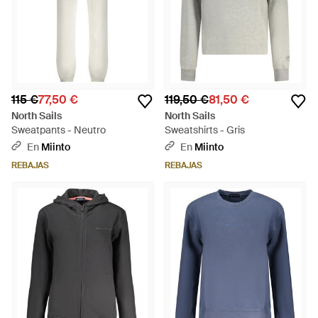
115 €
77,50 €
119,50 €
81,50 €
North Sails
North Sails
Sweatpants - Neutro
Sweatshirts - Gris
En
Miinto
En
Miinto
REBAJAS
REBAJAS