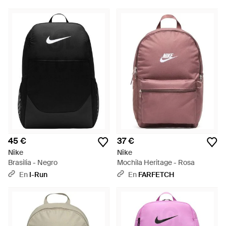
45 €
37 €
Nike
Nike
Brasilia - Negro
Mochila Heritage - Rosa
En
I-Run
En
FARFETCH