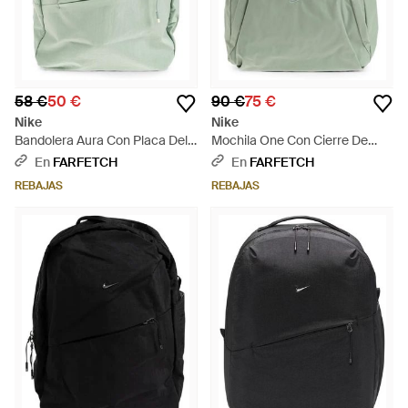
58 €
50 €
90 €
75 €
Nike
Nike
Bandolera Aura Con Placa Del
Mochila One Con Cierre De
Logo - Verde
Hebilla Y Solapa Superior -
En
FARFETCH
En
FARFETCH
Verde
REBAJAS
REBAJAS