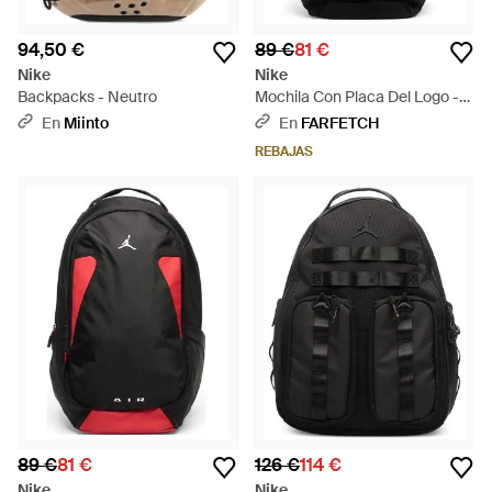
94,50 €
89 €
81 €
Nike
Nike
Backpacks - Neutro
Mochila Con Placa Del Logo -
Negro
En
Miinto
En
FARFETCH
REBAJAS
89 €
81 €
126 €
114 €
Nike
Nike