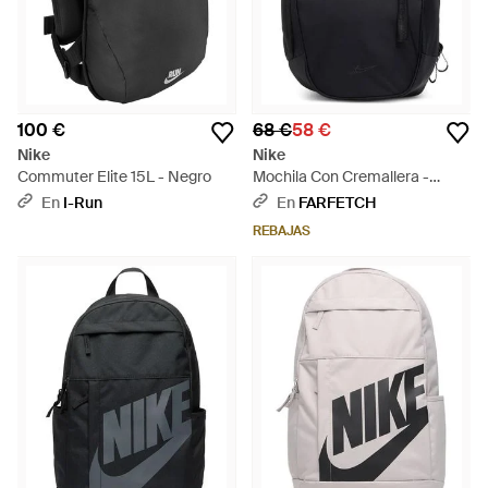
100 €
68 €
58 €
Nike
Nike
Commuter Elite 15L - Negro
Mochila Con Cremallera -
Negro
En
I-Run
En
FARFETCH
REBAJAS