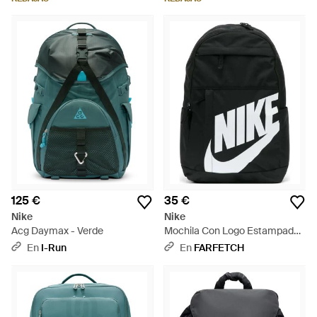
125 €
35 €
Nike
Nike
Acg Daymax - Verde
Mochila Con Logo Estampado -
Negro
En
I-Run
En
FARFETCH