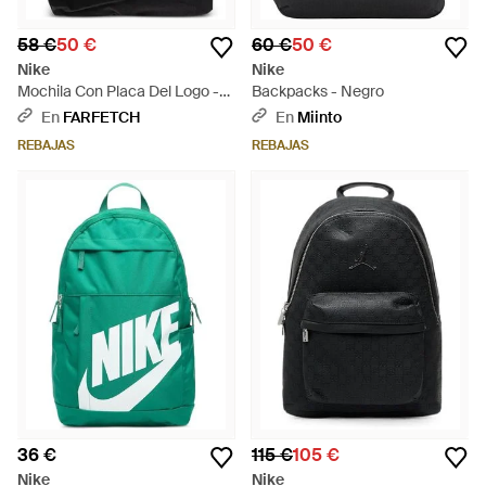
58 €
50 €
60 €
50 €
Nike
Nike
Mochila Con Placa Del Logo -
Backpacks - Negro
Negro
En
FARFETCH
En
Miinto
REBAJAS
REBAJAS
36 €
115 €
105 €
Nike
Nike