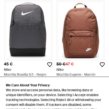
45 €
50 €
47 €
Nike
Nike
Mochila Brasilia 9.5 - Negro
Mochila Eugene - Marrón
En
I-Run
En
FARFETCH
We Care About Your Privacy
We Care About Your Privacy
REBAJAS
We store and access personal data, like browsing data or
We store and access personal data, like browsing data or
unique identifiers, on your device. Selecting I Accept enables
unique identifiers, on your device. Selecting I Accept enables
tracking technologies. Selecting Reject All or withdrawing your
tracking technologies. Selecting Reject All or withdrawing your
consent will disable them. If trackers are disabled, some
consent will disable them. If trackers are disabled, some