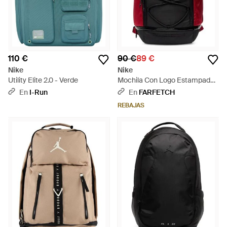
110 €
90 €
89 €
Nike
Nike
Utility Elite 2.0 - Verde
Mochila Con Logo Estampado -
Rojo
En
I-Run
En
FARFETCH
REBAJAS