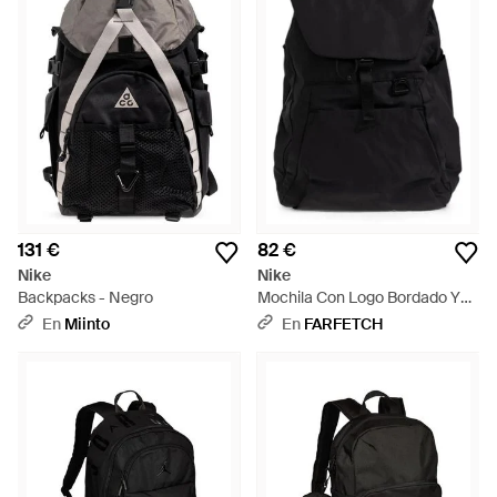
131 €
82 €
Nike
Nike
Backpacks - Negro
Mochila Con Logo Bordado Y
Cierre De Hebilla - Negro
En
Miinto
En
FARFETCH