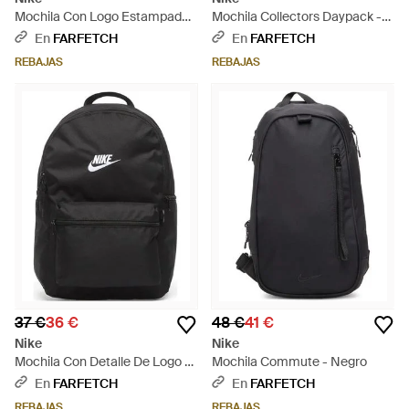
Mochila Con Logo Estampado -
Mochila Collectors Daypack -
Rojo
Negro
En
FARFETCH
En
FARFETCH
REBAJAS
REBAJAS
37 €
36 €
48 €
41 €
Nike
Nike
Mochila Con Detalle De Logo -
Mochila Commute - Negro
Negro
En
FARFETCH
En
FARFETCH
REBAJAS
REBAJAS