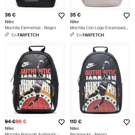
36 €
35 €
Nike
Nike
Mochila Elemental - Negro
Mochila Con Logo Estampado -
Blanco
En
FARFETCH
En
FARFETCH
94 €
86 €
110 €
Nike
Nike
Mochila Borough Authentic -
Backpacks - Negro