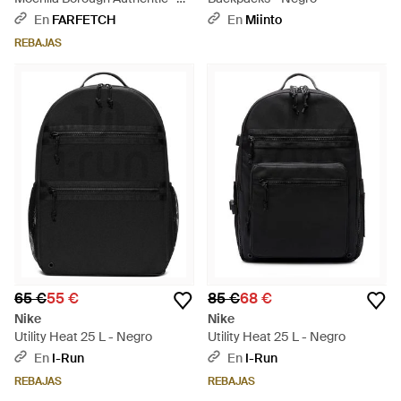
Negro
En
FARFETCH
En
Miinto
REBAJAS
65 €
55 €
85 €
68 €
Nike
Nike
Utility Heat 25 L - Negro
Utility Heat 25 L - Negro
En
I-Run
En
I-Run
REBAJAS
REBAJAS