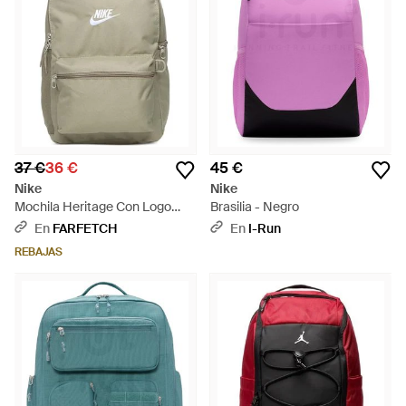
37 €
36 €
45 €
Nike
Nike
Mochila Heritage Con Logo
Brasilia - Negro
Estampado - Gris
En
FARFETCH
En
I-Run
REBAJAS