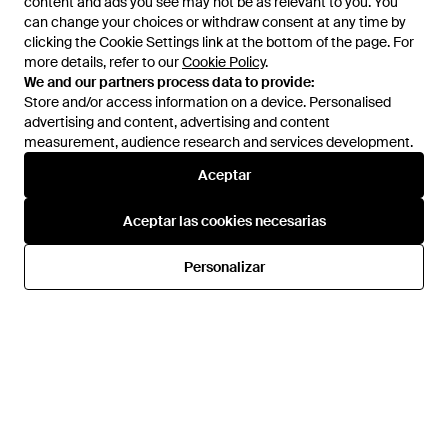
content and ads you see may not be as relevant to you. You
content and ads you see may not be as relevant to you. You
can change your choices or withdraw consent at any time by
can change your choices or withdraw consent at any time by
clicking the Cookie Settings link at the bottom of the page. For
clicking the Cookie Settings link at the bottom of the page. For
more details, refer to our
more details, refer to our
Cookie Policy
Cookie Policy
.
.
We and our partners process data to provide:
We and our partners process data to provide:
Store and/or access information on a device. Personalised
Store and/or access information on a device. Personalised
advertising and content, advertising and content
advertising and content, advertising and content
measurement, audience research and services development.
measurement, audience research and services development.
Aceptar
Aceptar
110 €
91 €
125 €
Nike
Nike
Aceptar las cookies necesarias
Aceptar las cookies necesarias
Mochila Con Estampado Jam
Acg Daymax - Negro
Franchise - Marrón
En
FARFETCH
En
I-Run
Personalizar
Personalizar
REBAJAS