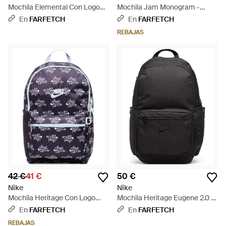
Mochila Elemental Con Logo
Mochila Jam Monogram -
Estampado - Verde
Negro
En
FARFETCH
En
FARFETCH
REBAJAS
42 €
41 €
50 €
Nike
Nike
Mochila Heritage Con Logo
Mochila Heritage Eugene 2.0 -
Estampado - Azul
Negro
En
FARFETCH
En
FARFETCH
REBAJAS