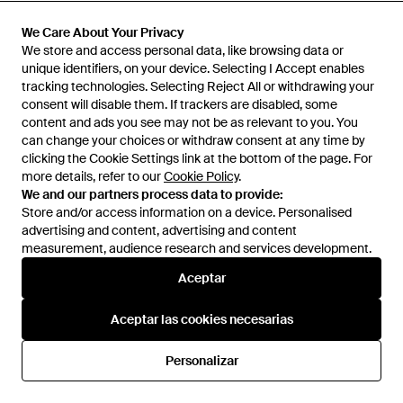
AGOTADO
AGOTADO
We Care About Your Privacy
We Care About Your Privacy
We store and access personal data, like browsing data or
We store and access personal data, like browsing data or
unique identifiers, on your device. Selecting I Accept enables
unique identifiers, on your device. Selecting I Accept enables
tracking technologies. Selecting Reject All or withdrawing your
tracking technologies. Selecting Reject All or withdrawing your
consent will disable them. If trackers are disabled, some
consent will disable them. If trackers are disabled, some
content and ads you see may not be as relevant to you. You
content and ads you see may not be as relevant to you. You
can change your choices or withdraw consent at any time by
can change your choices or withdraw consent at any time by
clicking the Cookie Settings link at the bottom of the page. For
clicking the Cookie Settings link at the bottom of the page. For
more details, refer to our
more details, refer to our
Cookie Policy
Cookie Policy
.
.
We and our partners process data to provide:
We and our partners process data to provide:
Store and/or access information on a device. Personalised
Store and/or access information on a device. Personalised
advertising and content, advertising and content
advertising and content, advertising and content
measurement, audience research and services development.
measurement, audience research and services development.
99,95 €
89,95 €
Aceptar
Aceptar
MASSIMO DUTTI
MASSIMO DUTTI
Falda Pantalón Fluida Detalle
Falda Midi Plisada - Negro
Aceptar las cookies necesarias
Aceptar las cookies necesarias
Volantes - Marrón
En
Massimo Dutti
En
Massimo Dutti
AGOTADO
AGOTADO
Personalizar
Personalizar