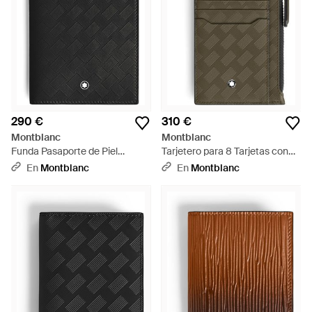
290 €
310 €
Montblanc
Montblanc
Funda Pasaporte de Piel
Tarjetero para 8 Tarjetas con
Extreme - Negro
Cremallera de Piel Extreme -
En
Montblanc
En
Montblanc
Verde