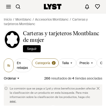
Inicio
Montblanc
Accesorios Montblanc
Carteras y
tarjeteros Montblanc
Carteras y tarjeteros Montblanc
de mujer
Seguir
En
Categoría
Talla
Precio
Col
2
rebajas
Ordenar
266
resultados
de
4
tiendas asociadas
La comisión que se paga a Lyst y otros beneficios pueden afectar
la clasificación de un producto en esta búsqueda. Para más
información sobre la clasificación de los productos, haga clic
aquí
.