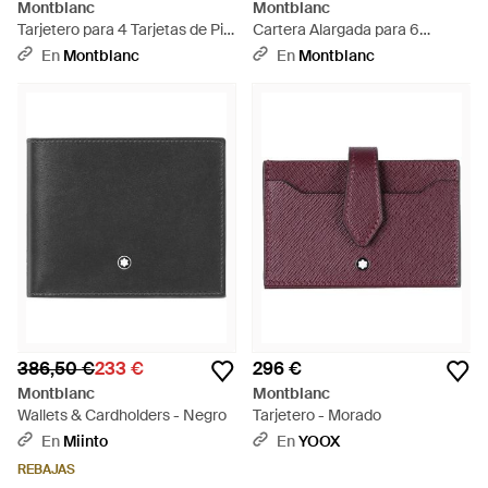
Montblanc
Montblanc
Tarjetero para 4 Tarjetas de Piel
Cartera Alargada para 6
Grain - Marrón
Tarjetas de Piel Meisterstück -
En
Montblanc
En
Montblanc
Negro
386,50 €
233 €
296 €
Montblanc
Montblanc
Wallets & Cardholders - Negro
Tarjetero - Morado
En
Miinto
En
YOOX
REBAJAS