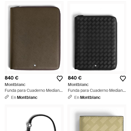
840 €
840 €
Montblanc
Montblanc
Funda para Cuaderno Mediano
Funda para Cuaderno Mediano
con Cremallera de Piel Sartorial
con Cremallera de Piel
En
Montblanc
En
Montblanc
- Verde
Extreme - Negro