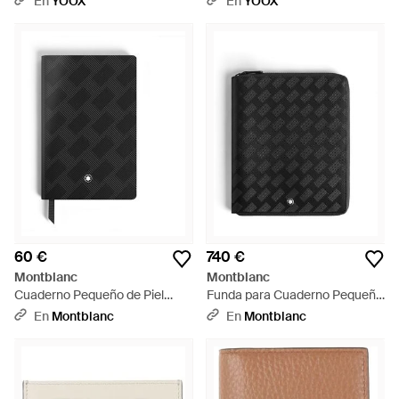
En
YOOX
En
YOOX
60 €
740 €
Montblanc
Montblanc
Cuaderno Pequeño de Piel
Funda para Cuaderno Pequeño
Extreme - Negro
con Cremallera de Piel
En
Montblanc
En
Montblanc
Extreme - Negro