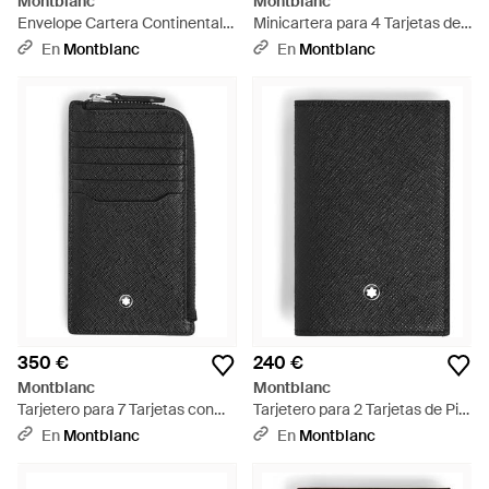
Montblanc
Montblanc
Envelope Cartera Continental
Minicartera para 4 Tarjetas de
Fina - Negro
Piel Grain - Negro
En
Montblanc
En
Montblanc
350 €
240 €
Montblanc
Montblanc
Tarjetero para 7 Tarjetas con
Tarjetero para 2 Tarjetas de Piel
Cremallera de Piel Sartorial -
Sartorial - Negro
En
Montblanc
En
Montblanc
Negro