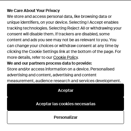
Funda Pasaporte de Piel
Cartera Continental para 12
Sartorial - Naranja
Tarjetas con Cremallera de Piel
En
Montblanc
En
Montblanc
We Care About Your Privacy
We Care About Your Privacy
Sartorial - Verde
We store and access personal data, like browsing data or
We store and access personal data, like browsing data or
unique identifiers, on your device. Selecting I Accept enables
unique identifiers, on your device. Selecting I Accept enables
tracking technologies. Selecting Reject All or withdrawing your
tracking technologies. Selecting Reject All or withdrawing your
consent will disable them. If trackers are disabled, some
consent will disable them. If trackers are disabled, some
content and ads you see may not be as relevant to you. You
content and ads you see may not be as relevant to you. You
can change your choices or withdraw consent at any time by
can change your choices or withdraw consent at any time by
clicking the Cookie Settings link at the bottom of the page. For
clicking the Cookie Settings link at the bottom of the page. For
more details, refer to our
more details, refer to our
Cookie Policy
Cookie Policy
.
.
We and our partners process data to provide:
We and our partners process data to provide:
Store and/or access information on a device. Personalised
Store and/or access information on a device. Personalised
advertising and content, advertising and content
advertising and content, advertising and content
measurement, audience research and services development.
measurement, audience research and services development.
Aceptar
Aceptar
280 €
280 €
Montblanc
Montblanc
Aceptar las cookies necesarias
Aceptar las cookies necesarias
Tarjetero para 4 Tarjetas de Piel
Minicartera para 4 Tarjetas de
Sartorial - Verde
Piel Sartorial - Verde
En
Montblanc
En
Montblanc
Personalizar
Personalizar