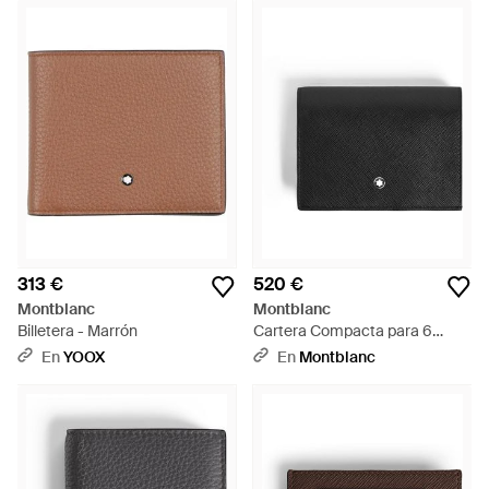
313 €
520 €
Montblanc
Montblanc
Billetera - Marrón
Cartera Compacta para 6
Tarjetas con Cremallera de Piel
En
YOOX
En
Montblanc
Sartorial - Negro