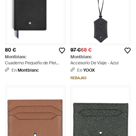
80 €
97 €
68 €
Montblanc
Montblanc
Cuaderno Pequeño de Piel
Accesorio De Viaje - Azul
Grain - Negro
En
Montblanc
En
YOOX
REBAJAS