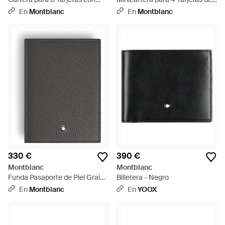
Cremallera de Piel Sartorial -
Piel Sartorial - Marrón
En
Montblanc
En
Montblanc
Negro
330 €
390 €
Montblanc
Montblanc
Funda Pasaporte de Piel Grain -
Billetera - Negro
Gris
En
Montblanc
En
YOOX