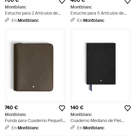
700 €
400 €
Montblanc
Montblanc
Estuche para 2 Artículos de
Estuche para 5 Artículos de
Escritura de Piel Sartorial -
Escritura con Cremallera de
En
Montblanc
En
Montblanc
Rojo
Piel Sartorial - Rojo
740 €
140 €
Montblanc
Montblanc
Funda para Cuaderno Pequeño
Cuaderno Mediano de Piel
con Cremallera de Piel Sartorial
Grain - Negro
En
Montblanc
En
Montblanc
- Verde