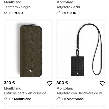
Montblanc
Montblanc
Tarjetero - Negro
Tarjetero - Azul
En
YOOX
En
YOOX
320 €
300 €
Montblanc
Montblanc
Estuche para 2 Artículos de
Tarjetero con Bandolera de Piel
Escritura con Cremallera de
Extreme - Negro
En
Montblanc
En
Montblanc
Piel Extreme - Verde