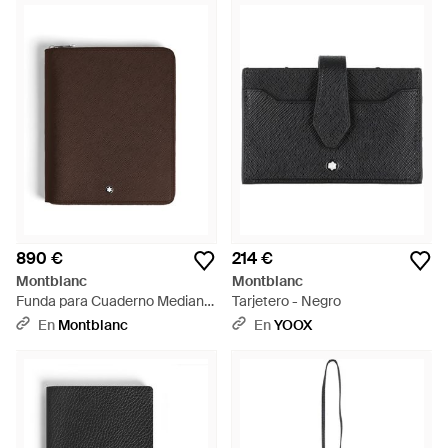
890 €
214 €
Montblanc
Montblanc
Funda para Cuaderno Mediano
Tarjetero - Negro
con Cremallera de Piel Sartorial
En
Montblanc
En
YOOX
- Marrón