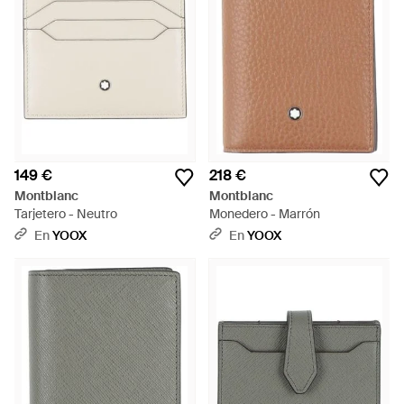
149 €
218 €
Montblanc
Montblanc
Tarjetero - Neutro
Monedero - Marrón
En
YOOX
En
YOOX