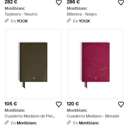
282 €
286 €
Montblanc
Montblanc
Tarjetero - Neutro
Billetera - Negro
En
YOOX
En
YOOX
105 €
120 €
Montblanc
Montblanc
Cuaderno Mediano de Piel
Cuaderno Mediano - Morado
Sartorial - Verde
En
Montblanc
En
Montblanc