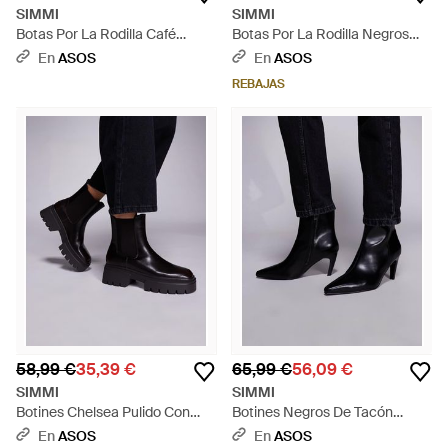
SIMMI
SIMMI
Botas Por La Rodilla Café
Botas Por La Rodilla Negros
Fruncidas De Tacones De
Estilo Calcetín De Simmi
En
ASOS
En
ASOS
Aguja De Ante De Algodón De
London Wide Fit - Negro
REBAJAS
Simmi London - Morado
58,99 €
35,39 €
65,99 €
56,09 €
SIMMI
SIMMI
Botines Chelsea Pulido Con
Botines Negros De Tacón
Suela Gruesa Judd De Simmi
Lorenzo De Simmi London -
En
ASOS
En
ASOS