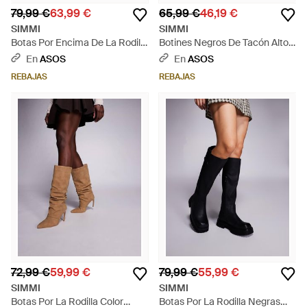
79,99 €
63,99 €
65,99 €
46,19 €
SIMMI
SIMMI
Botas Por Encima De La Rodilla
Botines Negros De Tacón Alto
Con Tacón Harrieta De Simmi
Miletus De Simmi London -
En
ASOS
En
ASOS
London-Rojo - Rojo
Negro
REBAJAS
REBAJAS
72,99 €
59,99 €
79,99 €
55,99 €
SIMMI
SIMMI
Botas Por La Rodilla Color
Botas Por La Rodilla Negras