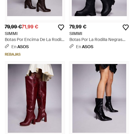
79,99 €
71,99 €
79,99 €
SIMMI
SIMMI
Botas Por Encima De La Rodilla
Botas Por La Rodilla Negras
Marrones De Tacón Harrieta
Con Suela Gruesa Ronnie De
En
ASOS
En
ASOS
De Simmi London Wide Fit -
Simmi London Wide Fit-Negro
REBAJAS
Negro
- Negro