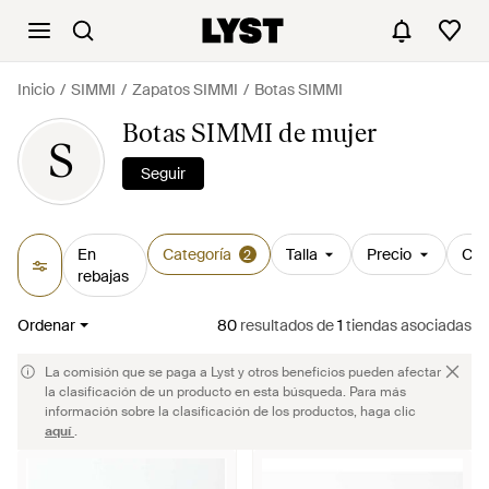
Inicio
SIMMI
Zapatos SIMMI
Botas SIMMI
Botas SIMMI de mujer
S
Seguir
En
Categoría
Talla
Precio
Col
2
rebajas
Ordenar
80
resultados
de
1
tiendas asociadas
La comisión que se paga a Lyst y otros beneficios pueden afectar
la clasificación de un producto en esta búsqueda. Para más
información sobre la clasificación de los productos, haga clic
aquí
.