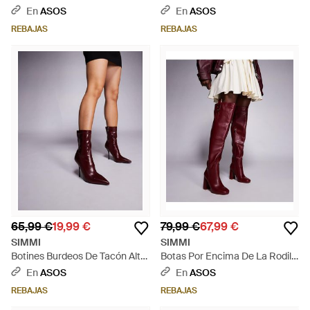
Tostado Con Tacón Curvado
Con Suela Gruesa Ronnie De
En
ASOS
En
ASOS
Miguel De Simmi London-
Simmi London-Negro - Negro
REBAJAS
REBAJAS
Neutro - Neutro
65,99 €
19,99 €
79,99 €
67,99 €
SIMMI
SIMMI
Botines Burdeos De Tacón Alto
Botas Por Encima De La Rodilla
Miletus De Simmi London-Rojo
De Tacón Harrieta De Simmi
En
ASOS
En
ASOS
- Rojo
London Wide Fit-Rojo - Rojo
REBAJAS
REBAJAS