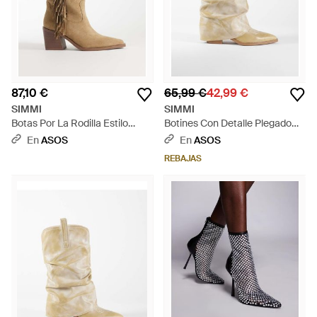
87,10 €
65,99 €
42,99 €
SIMMI
SIMMI
Botas Por La Rodilla Estilo
Botines Con Detalle Plegado
Wéstern Con Flecos De
Hasta El Tobillo Ituama De
En
ASOS
En
ASOS
Antelina Tevy De Simmi
Simmi London-Neutro - Blanco
REBAJAS
London-Neutro - Blanco