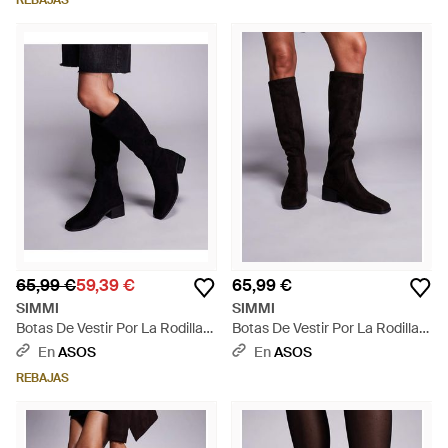
REBAJAS
65,99 €
59,39 €
65,99 €
SIMMI
SIMMI
Botas De Vestir Por La Rodilla
Botas De Vestir Por La Rodilla
Negras De Antelina Xander De
Marrones De Antelina Xander
En
ASOS
En
ASOS
Simmi London Wide Fit-Negro
De Simmi London-Marrón -
REBAJAS
- Negro
Negro