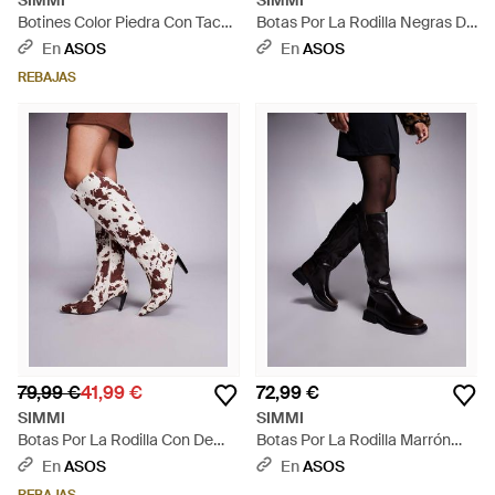
SIMMI
SIMMI
Botines Color Piedra Con Tacón
Botas Por La Rodilla Negras De
Grueso Nimer De Simmi
Tacón Grueso Cole De Simmi
En
ASOS
En
ASOS
London-Neutro - Negro
London Wide Fit-Negro - Negro
REBAJAS
79,99 €
41,99 €
72,99 €
SIMMI
SIMMI
Botas Por La Rodilla Con De
Botas Por La Rodilla Marrón
Tacón Lapis De Simmi - Gris
Tostado De Simmi London -
En
ASOS
En
ASOS
Negro