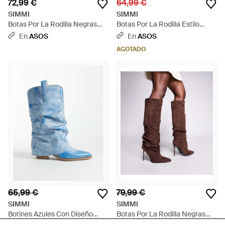
72,99 €
64,99 €
SIMMI
SIMMI
Botas Por La Rodilla Negras
Botas Por La Rodilla Estilo
Fruncidas Jacques De Simmi
Wéstern Con Flecos De
En
ASOS
En
ASOS
London - Negro
Antelina Tevy De Simmi London
AGOTADO
Wide Fit-Neutro - Marrón
65,99 €
79,99 €
SIMMI
SIMMI
Botines Azules Con Diseño
Botas Por La Rodilla Negras
Plegado Ituama De Simmi
Fruncidas De Tacones De