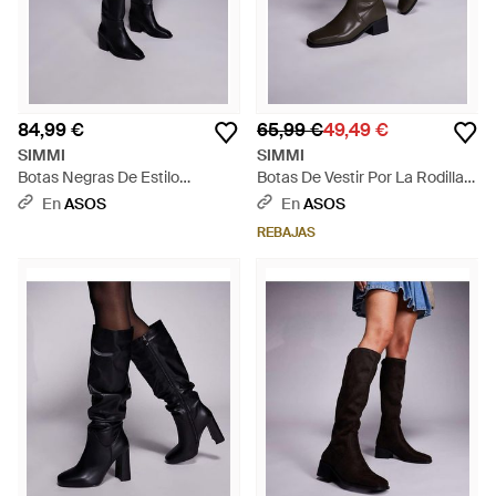
84,99 €
65,99 €
49,49 €
SIMMI
SIMMI
Botas Negras De Estilo
Botas De Vestir Por La Rodilla
Wéstern Dallas De Simmi
Verde Oliva De Poliuretano
En
ASOS
En
ASOS
London-Negro - Blanco
Xander De Simmi London - Gris
REBAJAS