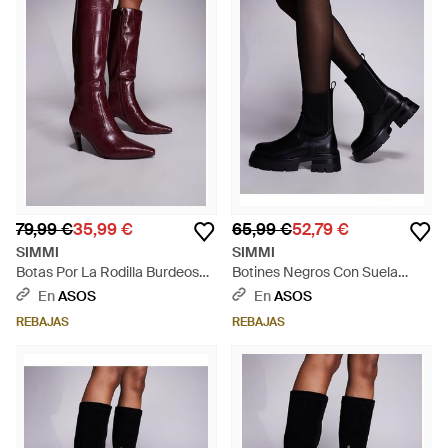
79,99 €
35,99 €
65,99 €
52,79 €
SIMMI
SIMMI
Botas Por La Rodilla Burdeos
Botines Negros Con Suela
Efecto Cocodrilo Con Tacón
Gruesa Paulie De Simmi
En
ASOS
En
ASOS
Lapis De Simmi-Rojo - Morado
London Wide Fit - Negro
REBAJAS
REBAJAS