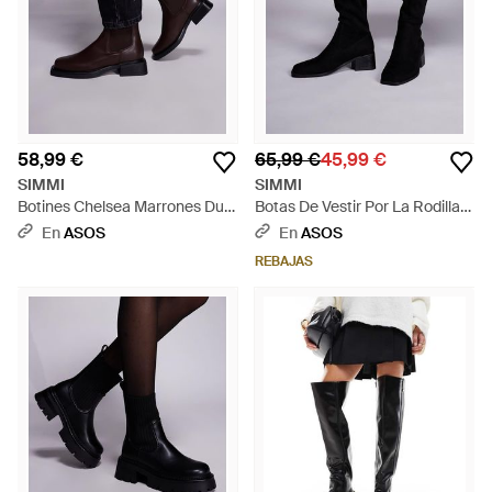
58,99 €
65,99 €
45,99 €
SIMMI
SIMMI
Botines Chelsea Marrones Duff
Botas De Vestir Por La Rodilla
De Simmi London - Negro
Negras De Antelina Xander De
En
ASOS
En
ASOS
Simmi London-Negro - Negro
REBAJAS