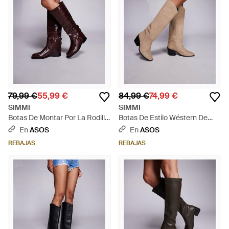
79,99 €
55,99 €
84,99 €
74,99 €
SIMMI
SIMMI
Botas De Montar Por La Rodilla
Botas De Estilo Wéstern De
Burdeos Efecto Piel De
Antelina Dallas De Simmi
En
ASOS
En
ASOS
Cocodrilo Bernie De Simmi
London-Neutro - Neutro
REBAJAS
REBAJAS
London-Rojo - Rojo