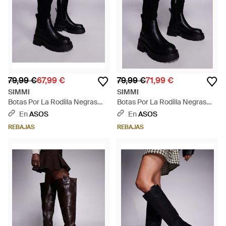
79,99 €
67,99 €
79,99 €
71,99 €
SIMMI
SIMMI
Botas Por La Rodilla Negras
Botas Por La Rodilla Negras
Con Suela Gruesa Chorley De
Con Suela Gruesa Chorley De
En
ASOS
En
ASOS
Simmi London Wide Fit-Negro
Simmi London-Negro - Negro
REBAJAS
REBAJAS
- Negro