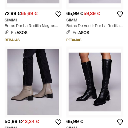
72,99 €
65,69 €
65,99 €
59,39 €
SIMMI
SIMMI
Botas Por La Rodilla Negras
Botas De Vestir Por La Rodilla
Fruncidas De Tacón Grueso
Marrones De Antelina Xander
En
ASOS
En
ASOS
Hanzel De Simmi London Wide
De Simmi London Wide Fit-
REBAJAS
REBAJAS
Fit-Negro - Negro
Marrón - Negro
50,99 €
43,34 €
65,99 €