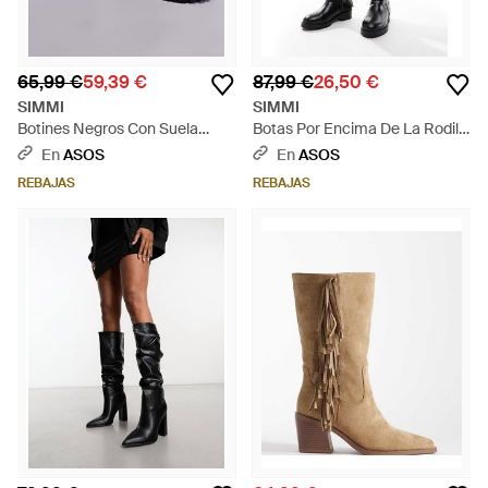
65,99 €
59,39 €
87,99 €
26,50 €
SIMMI
SIMMI
Botines Negros Con Suela
Botas Por Encima De La Rodilla
Gruesa Paulie De Simmi
Negras Gerald De Simmi
En
ASOS
En
ASOS
London - Negro
London Wide Fit-Negro - Negro
REBAJAS
REBAJAS