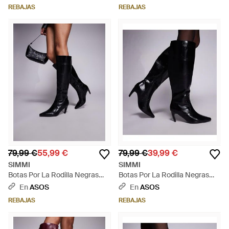
London-Negro - Negro
Negro
REBAJAS
REBAJAS
79,99 €
55,99 €
79,99 €
39,99 €
SIMMI
SIMMI
Botas Por La Rodilla Negras
Botas Por La Rodilla Negras
Efecto Cocodrilo De Tacón
Efecto Piel De Cocodrilo De
En
ASOS
En
ASOS
Lapis De Simmi-Negro - Gris
Tacón Lapis De -Negro - Negro
REBAJAS
REBAJAS