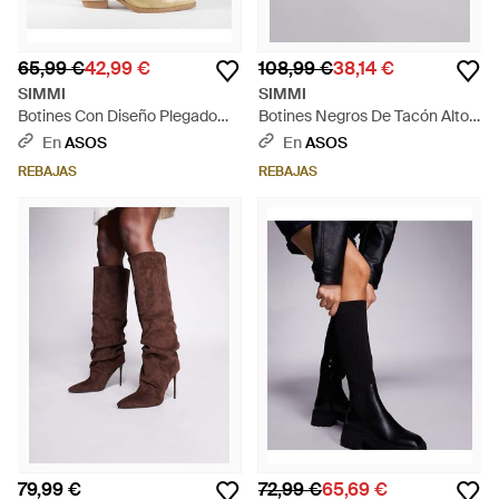
65,99 €
42,99 €
108,99 €
38,14 €
SIMMI
SIMMI
Botines Con Diseño Plegado
Botines Negros De Tacón Alto
Ituama De Simmi London Wide
Con Strass Yaa De Simmi
En
ASOS
En
ASOS
Fit-Neutro - Neutro
London - Negro
REBAJAS
REBAJAS
79,99 €
72,99 €
65,69 €