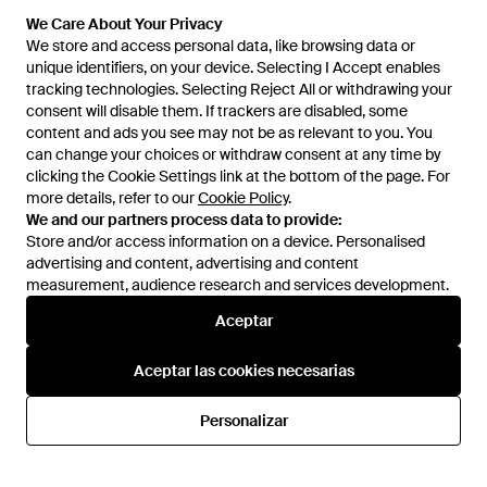
En
ASOS
En
ASOS
London - Azul
Aguja De Ante De Algodón De
We Care About Your Privacy
We Care About Your Privacy
AGOTADO
AGOTADO
Simmi London Wide Fit -
We store and access personal data, like browsing data or
We store and access personal data, like browsing data or
Marrón
unique identifiers, on your device. Selecting I Accept enables
unique identifiers, on your device. Selecting I Accept enables
tracking technologies. Selecting Reject All or withdrawing your
tracking technologies. Selecting Reject All or withdrawing your
consent will disable them. If trackers are disabled, some
consent will disable them. If trackers are disabled, some
content and ads you see may not be as relevant to you. You
content and ads you see may not be as relevant to you. You
can change your choices or withdraw consent at any time by
can change your choices or withdraw consent at any time by
clicking the Cookie Settings link at the bottom of the page. For
clicking the Cookie Settings link at the bottom of the page. For
more details, refer to our
more details, refer to our
Cookie Policy
Cookie Policy
.
.
We and our partners process data to provide:
We and our partners process data to provide:
Store and/or access information on a device. Personalised
Store and/or access information on a device. Personalised
advertising and content, advertising and content
advertising and content, advertising and content
measurement, audience research and services development.
measurement, audience research and services development.
Aceptar
Aceptar
59,99 €
29,69 €
SIMMI
SIMMI
Aceptar las cookies necesarias
Aceptar las cookies necesarias
Botas Por La Rodilla Negros
Botines Grises De Tacón
Estilo Calcetín De Simmi
Lorenzo De Simmi London -
En
ASOS
En
ASOS
Personalizar
Personalizar
London - Negro
Azul
AGOTADO
AGOTADO