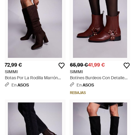
72,99 €
65,99 €
41,99 €
SIMMI
SIMMI
Botas Por La Rodilla Marrón
Botines Burdeos Con Detalle
Chocolate De Tacón Grueso
De Arnés Bradshaw De Simmi
En
ASOS
En
ASOS
Con Caña Fruncida De Antelina
London-Rojo - Marrón
REBAJAS
Hanzel De Simmi London -
Marrón