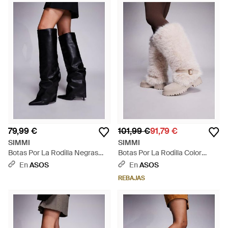
79,99 €
101,99 €
91,79 €
SIMMI
SIMMI
Botas Por La Rodilla Negras
Botas Por La Rodilla Color
Fruncidas Con Diseño Plegado
Crema Con Hebilla De Piel
En
ASOS
En
ASOS
Lukas De Simmi London-Negro
Sintética Reginald De Simmi
REBAJAS
- Negro
London-Neutro - Gris