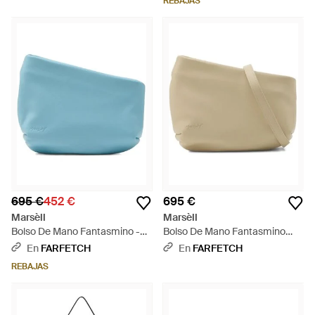
REBAJAS
695 €
452 €
695 €
Marsèll
Marsèll
Bolso De Mano Fantasmino -
Bolso De Mano Fantasmino
Azul
Con Logo - Neutro
En
FARFETCH
En
FARFETCH
REBAJAS