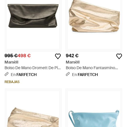
995 €
498 €
942 €
Marsèll
Marsèll
Bolso De Mano Dromett De Piel
Bolso De Mano Fantasmino
- Gris
Asimétrico - Neutro
En
FARFETCH
En
FARFETCH
REBAJAS