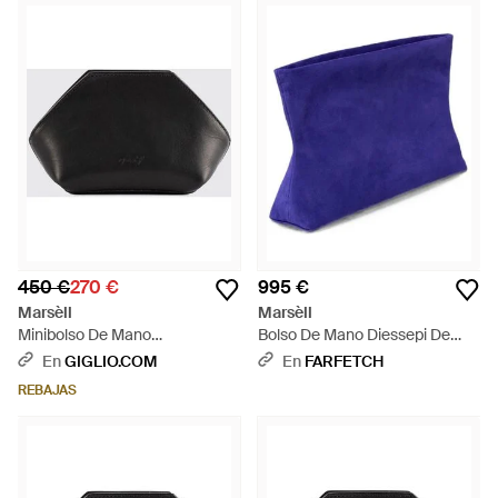
450 €
270 €
995 €
Marsèll
Marsèll
Minibolso De Mano
Bolso De Mano Diessepi De
Acampanado Sago 2 De Piel
Ante - Azul
En
GIGLIO.COM
En
FARFETCH
Lisa - Negro
REBAJAS