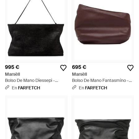
995 €
695 €
Marsèll
Marsèll
Bolso De Mano Diessepi -
Bolso De Mano Fantasmino -
Negro
Morado
En
FARFETCH
En
FARFETCH