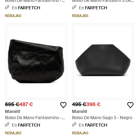
Bolso De Mano Fantasmino -
Bolso De Mano Fantasmi 3 De
Gris
Piel - Rojo
En
FARFETCH
En
FARFETCH
REBAJAS
REBAJAS
695 €
487 €
495 €
396 €
Marsèll
Marsèll
Bolso De Mano Fantasmino -
Bolso De Mano Sago 3 - Negro
Negro
En
FARFETCH
En
FARFETCH
REBAJAS
REBAJAS