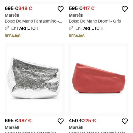
695 €
348 €
595 €
417 €
Marsèll
Marsèll
Bolso De Mano Fantasmino -
Bolso De Mano Dromi - Gris
Blanco
En
FARFETCH
En
FARFETCH
REBAJAS
REBAJAS
695 €
487 €
450 €
225 €
Marsèll
Marsèll