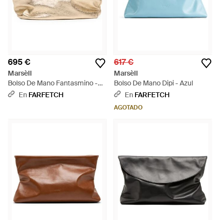
695 €
617 €
Marsèll
Marsèll
Bolso De Mano Fantasmino -
Bolso De Mano Dipi - Azul
Neutro
En
FARFETCH
En
FARFETCH
AGOTADO