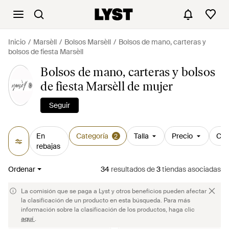
Inicio
Marsèll
Bolsos Marsèll
Bolsos de mano, carteras y
bolsos de fiesta Marsèll
Bolsos de mano, carteras y bolsos
de fiesta Marsèll de mujer
Seguir
En
Categoría
Talla
Precio
Col
2
rebajas
Ordenar
34
resultados
de
3
tiendas asociadas
La comisión que se paga a Lyst y otros beneficios pueden afectar
la clasificación de un producto en esta búsqueda. Para más
información sobre la clasificación de los productos, haga clic
aquí
.