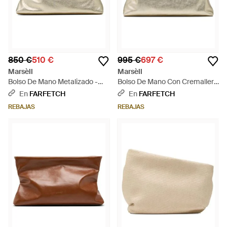
850 €
510 €
995 €
697 €
Marsèll
Marsèll
Bolso De Mano Metalizado -
Bolso De Mano Con Cremallera
Neutro
- Neutro
En
FARFETCH
En
FARFETCH
REBAJAS
REBAJAS