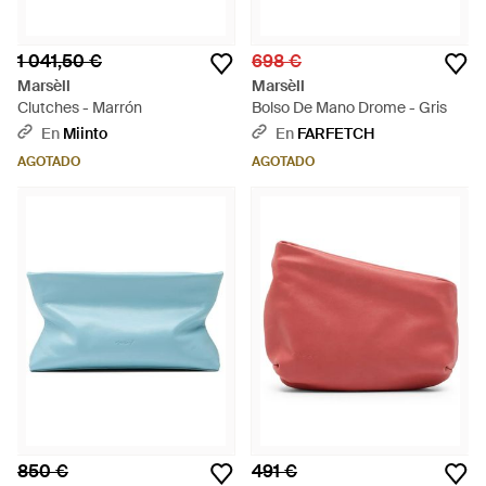
1 041,50 €
698 €
Marsèll
Marsèll
Clutches - Marrón
Bolso De Mano Drome - Gris
En
Miinto
En
FARFETCH
AGOTADO
AGOTADO
850 €
491 €