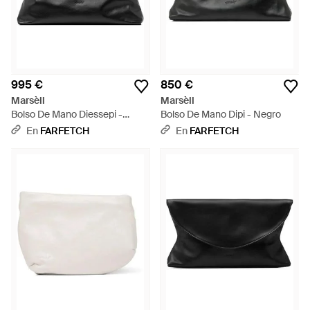
995 €
850 €
Marsèll
Marsèll
Bolso De Mano Diessepi -
Bolso De Mano Dipi - Negro
Negro
En
FARFETCH
En
FARFETCH