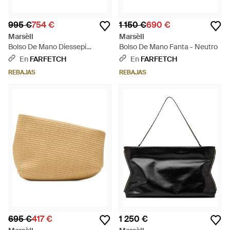
995 €
754 €
1 150 €
690 €
Marsèll
Marsèll
Bolso De Mano Diessepi
Bolso De Mano Fanta - Neutro
Fruncido - Marrón
En
FARFETCH
En
FARFETCH
REBAJAS
REBAJAS
695 €
417 €
1 250 €