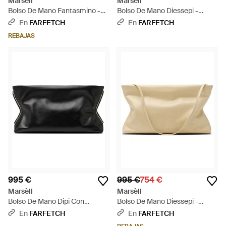
Marsèll
Marsèll
Bolso De Mano Fantasmino -
Bolso De Mano Diessepi -
Neutro
Negro
En
FARFETCH
En
FARFETCH
REBAJAS
995 €
995 €
754 €
Marsèll
Marsèll
Bolso De Mano Dipi Con
Bolso De Mano Diessepi -
Costuras - Negro
Neutro
En
FARFETCH
En
FARFETCH