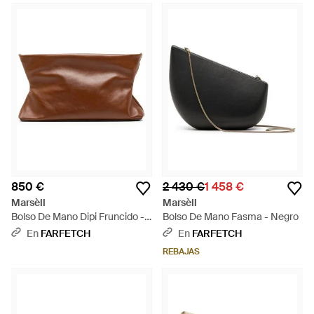
850 €
2 430 €
1 458 €
Marsèll
Marsèll
Bolso De Mano Dipi Fruncido -
Bolso De Mano Fasma - Negro
Marrón
En
FARFETCH
En
FARFETCH
REBAJAS