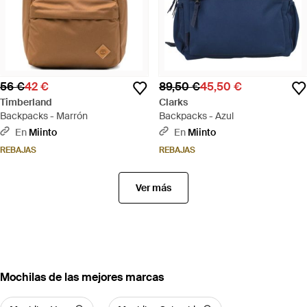
56 €
42 €
89,50 €
45,50 €
Timberland
Clarks
Backpacks - Marrón
Backpacks - Azul
En
Miinto
En
Miinto
REBAJAS
REBAJAS
Ver más
Mochilas de las mejores marcas