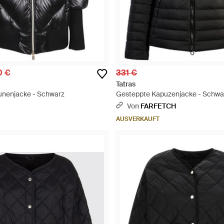
0 €
331 €
Tatras
unenjacke - Schwarz
Gesteppte Kapuzenjacke - Schwa
Von
FARFETCH
AUSVERKAUFT