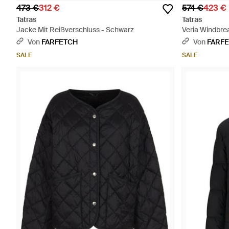
473 €
312 €
574 €
423 €
Tatras
Tatras
Jacke Mit Reißverschluss - Schwarz
Veria Windbre
Von
FARFETCH
Von
FARF
SALE
SALE