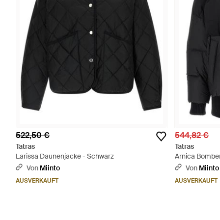
522,50 €
544,82 €
Tatras
Tatras
Larissa Daunenjacke - Schwarz
Arnica Bomber
Von
Miinto
Von
Miinto
AUSVERKAUFT
AUSVERKAUFT