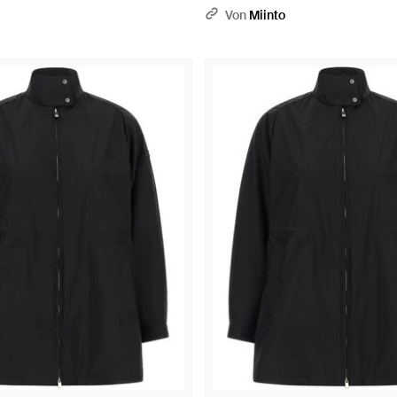
Von
Miinto