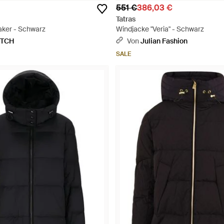
551 €
386,03 €
Tatras
aker - Schwarz
Windjacke "Veria" - Schwarz
ETCH
Von
Julian Fashion
SALE