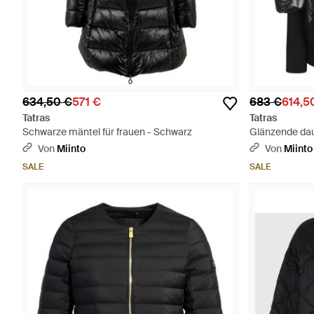
634,50 €
571 €
683 €
614,5
Tatras
Tatras
Schwarze mäntel für frauen - Schwarz
Glänzende da
Von
Miinto
Von
Miinto
SALE
SALE