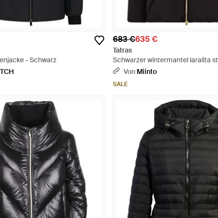
683 €
635 €
Tatras
enjacke - Schwarz
Schwarzer wintermantel laralita st
ETCH
Von
Miinto
SALE