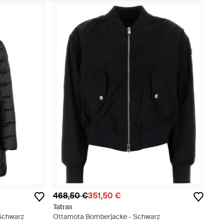
468,50 €
351,50 €
Tatras
Schwarz
Ottamota Bomberjacke - Schwarz