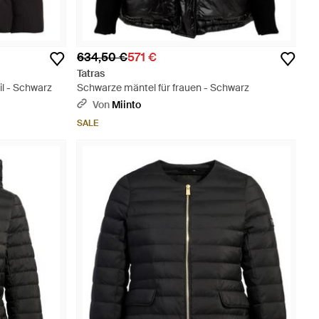
634,50 €
571 €
Tatras
il - Schwarz
Schwarze mäntel für frauen - Schwarz
Von
Miinto
SALE