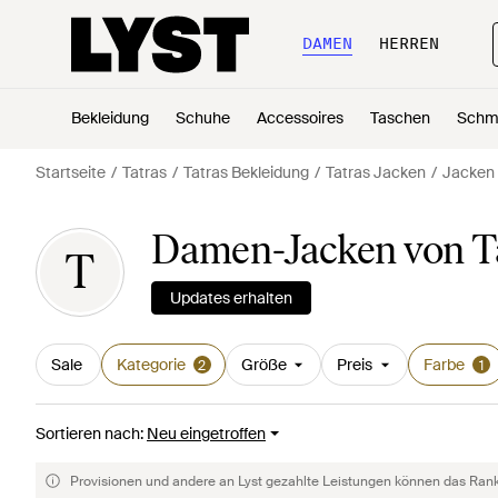
DAMEN
HERREN
Bekleidung
Schuhe
Accessoires
Taschen
Schm
Startseite
Tatras
Tatras Bekleidung
Tatras Jacken
Jacken 
Damen-Jacken von Ta
T
Updates erhalten
Sale
Kategorie
Größe
Preis
Farbe
2
1
Sortieren nach
:
Neu eingetroffen
Provisionen und andere an Lyst gezahlte Leistungen können das Rankin