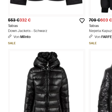
553 €
332 €
709 €
603 €
Tatras
Tatras
Down Jackets - Schwarz
Nepeta Kapuz
Von
Miinto
Von
FARF
SALE
SALE