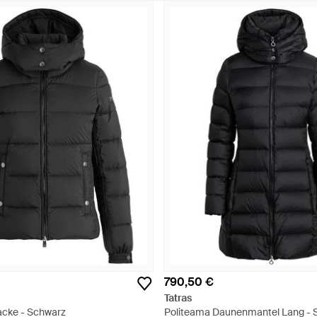
790,50 €
Tatras
acke - Schwarz
Politeama Daunenmantel Lang - 