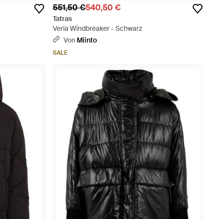
551,50 €
540,50 €
Tatras
Veria Windbreaker - Schwarz
Von
Miinto
SALE