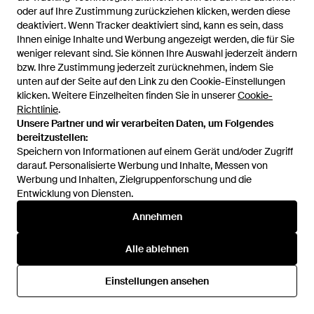
Kenntnis erlangen, ist es wichtig, dass Sie uns
oder auf Ihre Zustimmung zurückziehen klicken, werden diese
umgehend darüber informieren. Um solche
deaktiviert. Wenn Tracker deaktiviert sind, kann es sein, dass
Missstände vertraulich zu melden, wenden Sie sich
Ihnen einige Inhalte und Werbung angezeigt werden, die für Sie
bitte an
whistleblowing@lyst.com
weniger relevant sind. Sie können Ihre Auswahl jederzeit ändern
bzw. Ihre Zustimmung jederzeit zurücknehmen, indem Sie
Geschäftssitz
unten auf der Seite auf den Link zu den Cookie-Einstellungen
klicken. Weitere Einzelheiten finden Sie in unserer
Cookie-
Lyst Limited
Richtlinie
.
Unsere Partner und wir verarbeiten Daten, um Folgendes
Floor 7, The Minster Building
bereitzustellen:
Speichern von Informationen auf einem Gerät und/oder Zugriff
21 Mincing Lane
darauf. Personalisierte Werbung und Inhalte, Messen von
Werbung und Inhalten, Zielgruppenforschung und die
London
Entwicklung von Diensten.
EC3R 7AG
Annehmen
Alle ablehnen
Einstellungen ansehen