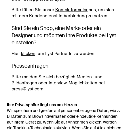
Bitte füllen SIe unser
Kontaktformular
aus, um sich
mit dem Kundendienst in Verbindung zu setzen.
Sind Sie ein Shop, eine Marke oder ein
Designer und möchten Ihre Produkte bei Lyst
einstellen?
Hier
klicken,
um Lyst PartnerIn zu werden.
Presseanfragen
Bitte melden Sie sich bezüglich Medien- und
Bildanfragen oder Interview-Möglichkeiten bei
press@lyst.com
Ansprechpartner für Hinweise auf
Ihre Privatsphäre liegt uns am Herzen
Missstände (Whistleblowing)
Wir speichern und greifen auf personenbezogene Daten, wie z.
B. Daten zum Browsingverhalten oder eindeutige Kennungen,
Wenn Sie von Bedenken in Bezug auf das Verhalten
auf Ihrem Gerät zu. Wenn Sie auf Annehmen klicken, werden
unserer Einzelhändler, Anbieter oder Mitarbeitenden
die Tracking-Technologien aktiviert. Wenn Sie auf Alle ablehnen