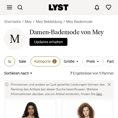
Startseite
Mey
Mey Bekleidung
Mey Bademode
Damen-Bademode von Mey
M
Updates erhalten
Sale
Kategorie
Größe
Preis
Farbe
2
Sortieren nach
7
Ergebnisse
von
1
Partner
Provisionen und andere an Lyst gezahlte Leistungen können das
Ranking des Artikels bei dieser Suche beeinflussen. Weitere
Informationen darüber, wie wir Artikel einstufen, finden Sie
hier
.