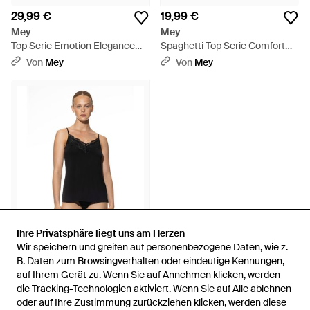
29,99 €
19,99 €
Mey
Mey
Top Serie Emotion Elegance
Spaghetti Top Serie Comfort
Schwarz - Schwarz
Cotton Weiss - Weiß
Von
Mey
Von
Mey
Ihre Privatsphäre liegt uns am Herzen
Ihre Privatsphäre liegt uns am Herzen
Wir speichern und greifen auf personenbezogene Daten, wie z.
Wir speichern und greifen auf personenbezogene Daten, wie z.
49,99 €
34,95 €
B. Daten zum Browsingverhalten oder eindeutige Kennungen,
B. Daten zum Browsingverhalten oder eindeutige Kennungen,
auf Ihrem Gerät zu. Wenn Sie auf Annehmen klicken, werden
auf Ihrem Gerät zu. Wenn Sie auf Annehmen klicken, werden
Mey
die Tracking-Technologien aktiviert. Wenn Sie auf Alle ablehnen
die Tracking-Technologien aktiviert. Wenn Sie auf Alle ablehnen
Camisole Serie Grace Schwarz
oder auf Ihre Zustimmung zurückziehen klicken, werden diese
oder auf Ihre Zustimmung zurückziehen klicken, werden diese
- Schwarz
Von
Mey