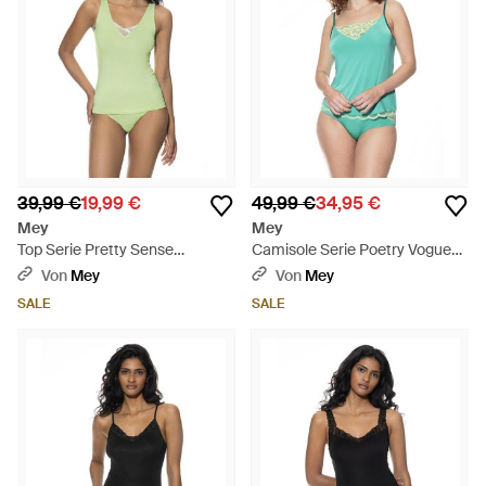
39,99 €
19,99 €
49,99 €
34,95 €
Mey
Mey
Top Serie Pretty Sense
Camisole Serie Poetry Vogue
Pistachio Cream - Grün
Seafoam - Grün
Von
Mey
Von
Mey
SALE
SALE