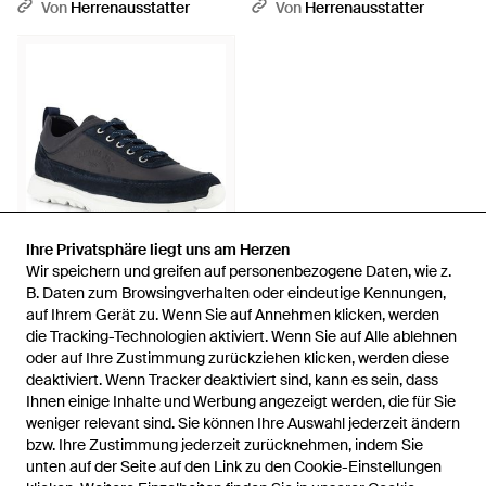
Natur
Schwarz
Von
Herrenausstatter
Von
Herrenausstatter
Ihre Privatsphäre liegt uns am Herzen
Ihre Privatsphäre liegt uns am Herzen
Wir speichern und greifen auf personenbezogene Daten, wie z.
Wir speichern und greifen auf personenbezogene Daten, wie z.
B. Daten zum Browsingverhalten oder eindeutige Kennungen,
B. Daten zum Browsingverhalten oder eindeutige Kennungen,
auf Ihrem Gerät zu. Wenn Sie auf Annehmen klicken, werden
auf Ihrem Gerät zu. Wenn Sie auf Annehmen klicken, werden
101,97 €
die Tracking-Technologien aktiviert. Wenn Sie auf Alle ablehnen
die Tracking-Technologien aktiviert. Wenn Sie auf Alle ablehnen
Panama Jack
oder auf Ihre Zustimmung zurückziehen klicken, werden diese
oder auf Ihre Zustimmung zurückziehen klicken, werden diese
Herren Sneaker Glattleder -
deaktiviert. Wenn Tracker deaktiviert sind, kann es sein, dass
deaktiviert. Wenn Tracker deaktiviert sind, kann es sein, dass
Blau
Von
Herrenausstatter
Ihnen einige Inhalte und Werbung angezeigt werden, die für Sie
Ihnen einige Inhalte und Werbung angezeigt werden, die für Sie
weniger relevant sind. Sie können Ihre Auswahl jederzeit ändern
weniger relevant sind. Sie können Ihre Auswahl jederzeit ändern
bzw. Ihre Zustimmung jederzeit zurücknehmen, indem Sie
bzw. Ihre Zustimmung jederzeit zurücknehmen, indem Sie
unten auf der Seite auf den Link zu den Cookie-Einstellungen
unten auf der Seite auf den Link zu den Cookie-Einstellungen