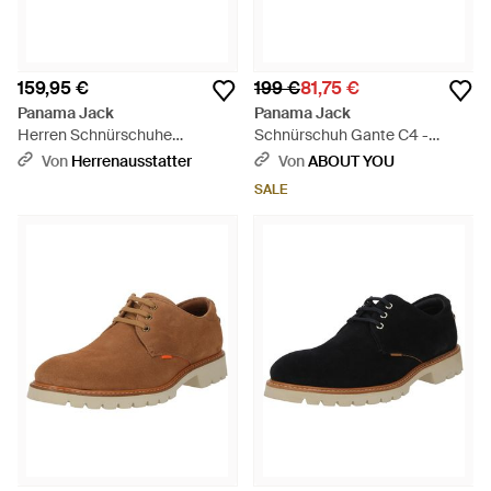
159,95 €
199 €
81,75 €
Panama Jack
Panama Jack
Herren Schnürschuhe
Schnürschuh Gante C4 -
Veloursleder - Blau
Schwarz
Von
Herrenausstatter
Von
ABOUT YOU
SALE