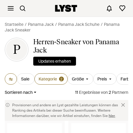
Startseite
Panama Jack
Panama Jack Schuhe
Panama
Jack Sneaker
Herren-Sneaker von Panama
P
Jack
Updates erhalten
Sale
Kategorie
Größe
Preis
Farbe
2
Sortieren nach
11
Ergebnisse
von
2
Partnern
Provisionen und andere an Lyst gezahlte Leistungen können das
Ranking des Artikels bei dieser Suche beeinflussen. Weitere
Informationen darüber, wie wir Artikel einstufen, finden Sie
hier
.