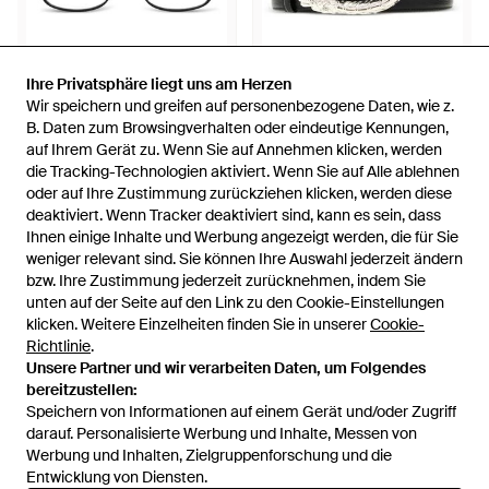
Ihre Privatsphäre liegt uns am Herzen
Ihre Privatsphäre liegt uns am Herzen
Wir speichern und greifen auf personenbezogene Daten, wie z.
Wir speichern und greifen auf personenbezogene Daten, wie z.
449 €
750 €
B. Daten zum Browsingverhalten oder eindeutige Kennungen,
B. Daten zum Browsingverhalten oder eindeutige Kennungen,
Gucci
auf Ihrem Gerät zu. Wenn Sie auf Annehmen klicken, werden
auf Ihrem Gerät zu. Wenn Sie auf Annehmen klicken, werden
Gucci
Brille Mit Eckigem Gestell -
die Tracking-Technologien aktiviert. Wenn Sie auf Alle ablehnen
die Tracking-Technologien aktiviert. Wenn Sie auf Alle ablehnen
Dionysus Gürtel - Schwarz
Schwarz
oder auf Ihre Zustimmung zurückziehen klicken, werden diese
oder auf Ihre Zustimmung zurückziehen klicken, werden diese
Von
FARFETCH
Von
FARFETCH
deaktiviert. Wenn Tracker deaktiviert sind, kann es sein, dass
deaktiviert. Wenn Tracker deaktiviert sind, kann es sein, dass
Ihnen einige Inhalte und Werbung angezeigt werden, die für Sie
Ihnen einige Inhalte und Werbung angezeigt werden, die für Sie
weniger relevant sind. Sie können Ihre Auswahl jederzeit ändern
weniger relevant sind. Sie können Ihre Auswahl jederzeit ändern
bzw. Ihre Zustimmung jederzeit zurücknehmen, indem Sie
bzw. Ihre Zustimmung jederzeit zurücknehmen, indem Sie
unten auf der Seite auf den Link zu den Cookie-Einstellungen
unten auf der Seite auf den Link zu den Cookie-Einstellungen
klicken. Weitere Einzelheiten finden Sie in unserer
klicken. Weitere Einzelheiten finden Sie in unserer
Cookie-
Cookie-
Richtlinie
Richtlinie
.
.
Unsere Partner und wir verarbeiten Daten, um Folgendes
Unsere Partner und wir verarbeiten Daten, um Folgendes
bereitzustellen:
bereitzustellen:
Speichern von Informationen auf einem Gerät und/oder Zugriff
Speichern von Informationen auf einem Gerät und/oder Zugriff
darauf. Personalisierte Werbung und Inhalte, Messen von
darauf. Personalisierte Werbung und Inhalte, Messen von
Werbung und Inhalten, Zielgruppenforschung und die
Werbung und Inhalten, Zielgruppenforschung und die
Entwicklung von Diensten.
Entwicklung von Diensten.