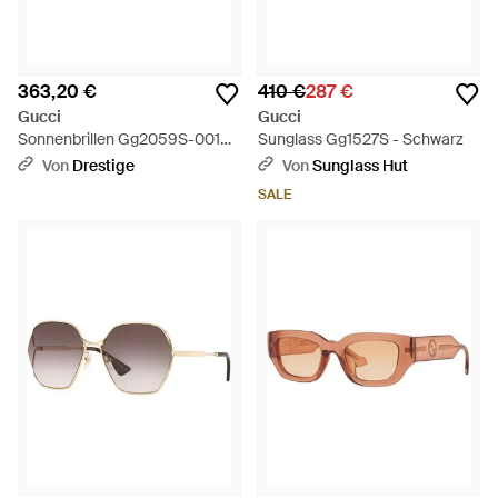
363,20 €
410 €
287 €
Gucci
Gucci
Sonnenbrillen Gg2059S-001
Sunglass Gg1527S - Schwarz
Frau - Schwarz
Von
Drestige
Von
Sunglass Hut
SALE