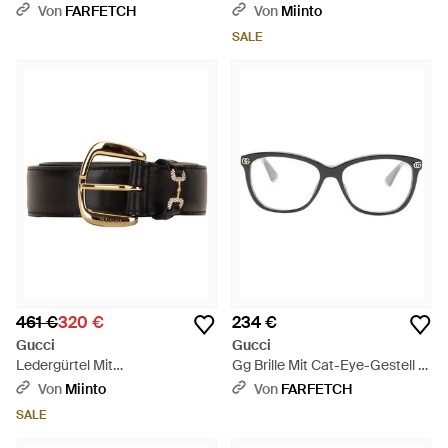
Schwarz
Von
FARFETCH
Von
Miinto
SALE
461 €
320 €
234 €
Gucci
Gucci
Ledergürtel Mit
Gg Brille Mit Cat-Eye-Gestell -
Diamantenbesatz - Schwarz
Schwarz
Von
Miinto
Von
FARFETCH
SALE