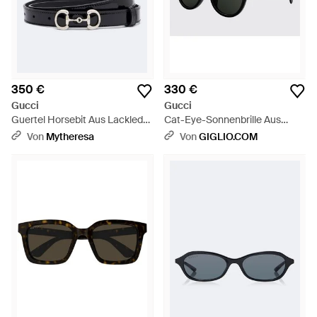
350 €
330 €
Gucci
Gucci
Guertel Horsebit Aus Lackleder
Cat-Eye-Sonnenbrille Aus
- Schwarz
Schildpatt-Acetat Mit Gg-
Von
Mytheresa
Von
GIGLIO.COM
Monogramm - Schwarz