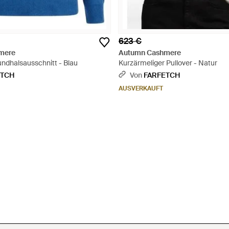
623 €
mere
Autumn Cashmere
undhalsausschnitt - Blau
Kurzärmeliger Pullover - Natur
ETCH
Von
FARFETCH
AUSVERKAUFT