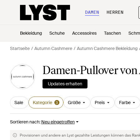
DAMEN
HERREN
Bekleidung
Schuhe
Accessoires
Taschen
Schm
Startseite
Autumn Cashmere
Autumn Cashmere Bekleidung
Damen-Pullover von
Updates erhalten
Sale
Kategorie
Größe
Preis
Farbe
3
Sortieren nach
:
Neu eingetroffen
Provisionen und andere an Lyst gezahlte Leistungen können das Rankin