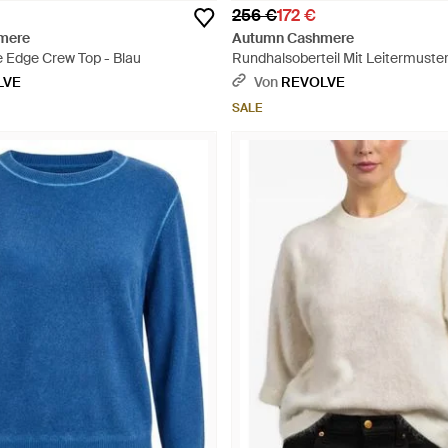
256 €
172 €
mere
Autumn Cashmere
le Edge Crew Top - Blau
Rundhalsoberteil Mit Leitermuste
Kontrastabschlüssen - Rot
LVE
Von
REVOLVE
SALE