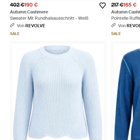
402 €
190 €
217 €
165 €
Autumn Cashmere
Autumn Cash
Sweater Mit Rundhalsausschnitt - Weiß
Pointelle Ruff
Von
REVOLVE
Von
REVO
SALE
SALE