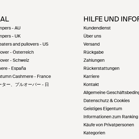
NAL
HILFE UND INF
pers - AU
Kundendienst
pers - UK
Über uns
ters and pullovers - US
Versand
ver - Österreich
Rückgabe
over - Schweiz
Zahlungen
ere - España
Rückerstattungen
Autumn Cashmere - France
Karriere
e セーター、プルオーバー - 日
Kontakt
Allgemeine Geschäftsbedi
Datenschutz & Cookies
Geistiges Eigentum
Informationen zum Ranking 
Käufe von Privatpersonen
Kategorien