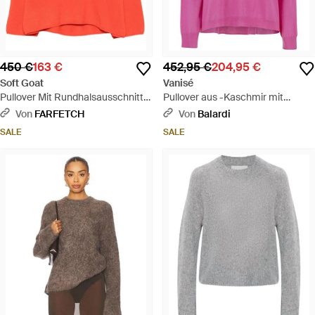
450 €
163 €
452,95 €
204,95 €
Soft Goat
Vanisé
Pullover Mit Rundhalsausschnitt -
Pullover aus -Kaschmir mit
Rot
Rundhalsausschnitt und
Von
FARFETCH
Von
Balardi
fließender Silhouette - Pink
SALE
SALE