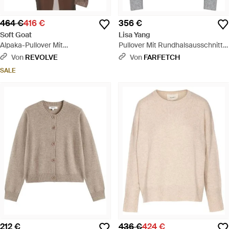
464 €
416 €
356 €
Soft Goat
Lisa Yang
Alpaka-Pullover Mit
Pullover Mit Rundhalsausschnitt -
Rundhalsausschnitt - Braun
Grau
Von
REVOLVE
Von
FARFETCH
SALE
212 €
436 €
424 €