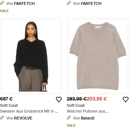
Schwarz
Natur
Von
FARFETCH
Von
FARFETCH
SALE
687 €
283,95 €
203,95 €
Soft Goat
Soft Goat
Sweater Aus Grobstrick Mit V-
Weicher Pullover aus
Ausschnitt - Schwarz
Ziegenkaschmir mit
Von
REVOLVE
Von
Balardi
Rundhalsausschnitt - Weiß
SALE