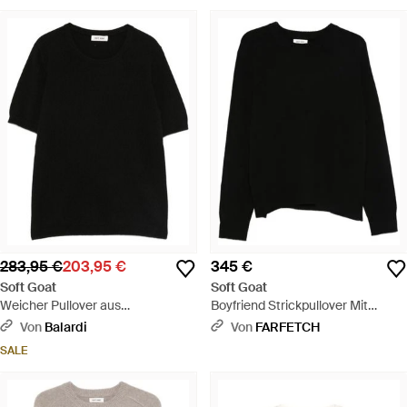
283,95 €
203,95 €
345 €
Soft Goat
Soft Goat
Weicher Pullover aus
Boyfriend Strickpullover Mit
Ziegenkaschmir mit
Rundhalsausschnitt - Schwarz
Von
Balardi
Von
FARFETCH
Rundhalsausschnitt - Schwarz
SALE