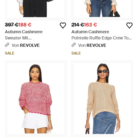
397 €
188 €
214 €
163 €
Autumn Cashmere
Autumn Cashmere
Sweater Mit
Pointelle Ruffle Edge Crew Top
Rundhalsausschnitt - Weiß
- Blau
Von
REVOLVE
Von
REVOLVE
SALE
SALE