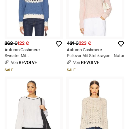
263 €
122 €
421 €
223 €
Autumn Cashmere
Autumn Cashmere
Sweater Mit
Pullover Mit Stehkragen - Natur
Rundhalsausschnitt - Blau
Von
REVOLVE
Von
REVOLVE
SALE
SALE