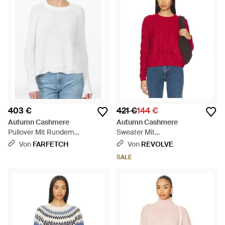
403 €
421 €
144 €
Autumn Cashmere
Autumn Cashmere
Pullover Mit Rundem
Sweater Mit
Ausschnitt - Weiß
Rundhalsausschnitt - Rot
Von
FARFETCH
Von
REVOLVE
SALE