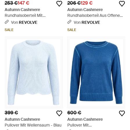
253 €
147 €
206 €
129 €
Autumn Cashmere
Autumn Cashmere
Rundhalsoberteil Mit
Rundhalsoberteil Aus Offenem
Leitermuster Und
Strick - Blau
Von
REVOLVE
Von
REVOLVE
Kontrastabschlüssen - Rot
SALE
SALE
399 €
600 €
Autumn Cashmere
Autumn Cashmere
Pullover Mit Wellensaum - Blau
Pullover Mit