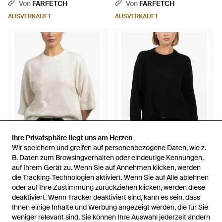
Rundhalsausschnitt - Blau
Von
FARFETCH
Von
FARFETCH
AUSVERKAUFT
AUSVERKAUFT
Ihre Privatsphäre liegt uns am Herzen
Ihre Privatsphäre liegt uns am Herzen
Wir speichern und greifen auf personenbezogene Daten, wie z.
Wir speichern und greifen auf personenbezogene Daten, wie z.
623 €
645 €
B. Daten zum Browsingverhalten oder eindeutige Kennungen,
B. Daten zum Browsingverhalten oder eindeutige Kennungen,
auf Ihrem Gerät zu. Wenn Sie auf Annehmen klicken, werden
auf Ihrem Gerät zu. Wenn Sie auf Annehmen klicken, werden
Autumn Cashmere
Autumn Cashmere
die Tracking-Technologien aktiviert. Wenn Sie auf Alle ablehnen
die Tracking-Technologien aktiviert. Wenn Sie auf Alle ablehnen
Kurzärmeliger Pullover - Natur
Pullover Mit Rundem
oder auf Ihre Zustimmung zurückziehen klicken, werden diese
oder auf Ihre Zustimmung zurückziehen klicken, werden diese
Ausschnitt - Schwarz
Von
FARFETCH
Von
FARFETCH
deaktiviert. Wenn Tracker deaktiviert sind, kann es sein, dass
deaktiviert. Wenn Tracker deaktiviert sind, kann es sein, dass
AUSVERKAUFT
AUSVERKAUFT
Ihnen einige Inhalte und Werbung angezeigt werden, die für Sie
Ihnen einige Inhalte und Werbung angezeigt werden, die für Sie
weniger relevant sind. Sie können Ihre Auswahl jederzeit ändern
weniger relevant sind. Sie können Ihre Auswahl jederzeit ändern