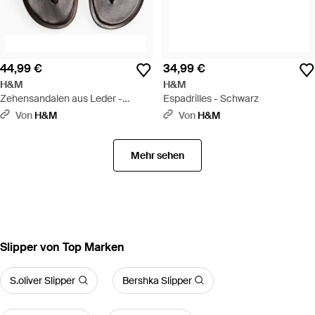
44,99 €
34,99 €
H&M
H&M
Zehensandalen aus Leder -
Espadrilles - Schwarz
Schwarz
Von
H&M
Von
H&M
Mehr sehen
Slipper von Top Marken
S.oliver Slipper
Bershka Slipper