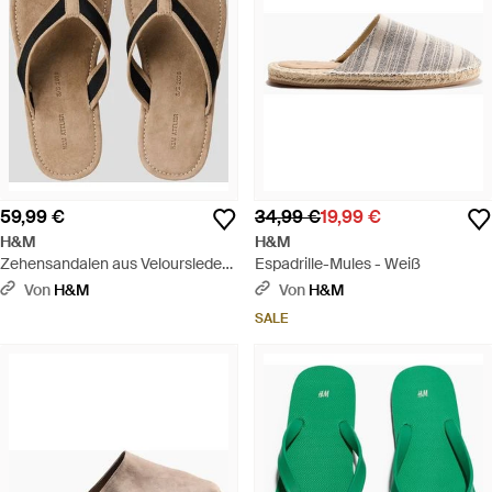
59,99 €
34,99 €
19,99 €
H&M
H&M
Zehensandalen aus Veloursleder -
Espadrille-Mules - Weiß
Natur
Von
H&M
Von
H&M
SALE