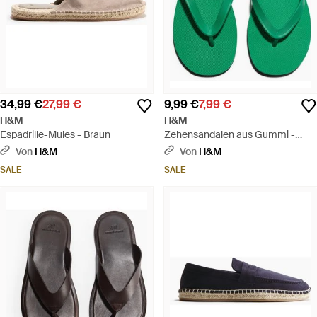
34,99 €
27,99 €
9,99 €
7,99 €
H&M
H&M
Espadrille-Mules - Braun
Zehensandalen aus Gummi -
Grün
Von
H&M
Von
H&M
SALE
SALE