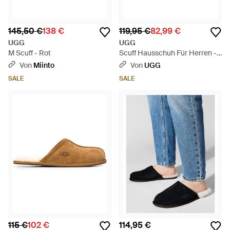
145,50 €
138 €
119,95 €
82,99 €
UGG
UGG
M Scuff - Rot
Scuff Hausschuh Für Herren -
Braun
Von
Miinto
Von
UGG
SALE
SALE
115 €
102 €
114,95 €