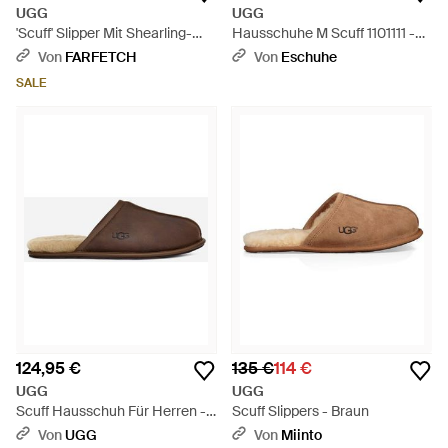
UGG
UGG
'Scuff' Slipper Mit Shearling-
Hausschuhe M Scuff 1101111 -
Futter - Braun
Schwarz
Von
FARFETCH
Von
Eschuhe
SALE
124,95 €
135 €
114 €
UGG
UGG
Scuff Hausschuh Für Herren -
Scuff Slippers - Braun
Braun
Von
UGG
Von
Miinto