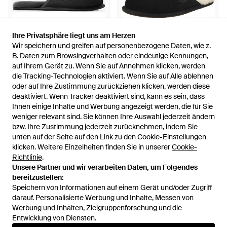
Ihre Privatsphäre liegt uns am Herzen
Ihre Privatsphäre liegt uns am Herzen
Wir speichern und greifen auf personenbezogene Daten, wie z.
Wir speichern und greifen auf personenbezogene Daten, wie z.
B. Daten zum Browsingverhalten oder eindeutige Kennungen,
B. Daten zum Browsingverhalten oder eindeutige Kennungen,
auf Ihrem Gerät zu. Wenn Sie auf Annehmen klicken, werden
auf Ihrem Gerät zu. Wenn Sie auf Annehmen klicken, werden
124,95 €
119 €
die Tracking-Technologien aktiviert. Wenn Sie auf Alle ablehnen
die Tracking-Technologien aktiviert. Wenn Sie auf Alle ablehnen
UGG
UGG
oder auf Ihre Zustimmung zurückziehen klicken, werden diese
oder auf Ihre Zustimmung zurückziehen klicken, werden diese
Scuff Hausschuh Für Herren -
Hausschuh Scuff - Schwarz
deaktiviert. Wenn Tracker deaktiviert sind, kann es sein, dass
deaktiviert. Wenn Tracker deaktiviert sind, kann es sein, dass
Schwarz
Von
UGG
Von
ABOUT YOU
Ihnen einige Inhalte und Werbung angezeigt werden, die für Sie
Ihnen einige Inhalte und Werbung angezeigt werden, die für Sie
weniger relevant sind. Sie können Ihre Auswahl jederzeit ändern
weniger relevant sind. Sie können Ihre Auswahl jederzeit ändern
bzw. Ihre Zustimmung jederzeit zurücknehmen, indem Sie
bzw. Ihre Zustimmung jederzeit zurücknehmen, indem Sie
unten auf der Seite auf den Link zu den Cookie-Einstellungen
unten auf der Seite auf den Link zu den Cookie-Einstellungen
klicken. Weitere Einzelheiten finden Sie in unserer
klicken. Weitere Einzelheiten finden Sie in unserer
Cookie-
Cookie-
Richtlinie
Richtlinie
.
.
Unsere Partner und wir verarbeiten Daten, um Folgendes
Unsere Partner und wir verarbeiten Daten, um Folgendes
bereitzustellen:
bereitzustellen:
Speichern von Informationen auf einem Gerät und/oder Zugriff
Speichern von Informationen auf einem Gerät und/oder Zugriff
darauf. Personalisierte Werbung und Inhalte, Messen von
darauf. Personalisierte Werbung und Inhalte, Messen von
Werbung und Inhalten, Zielgruppenforschung und die
Werbung und Inhalten, Zielgruppenforschung und die
Entwicklung von Diensten.
Entwicklung von Diensten.
International