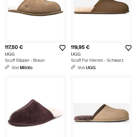
117,50 €
119,95 €
UGG
UGG
Scuff Slipper - Braun
Scuff Für Herren - Schwarz
Von
Miinto
Von
UGG