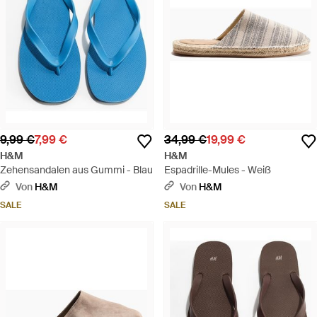
9,99 €
7,99 €
34,99 €
19,99 €
H&M
H&M
Zehensandalen aus Gummi - Blau
Espadrille-Mules - Weiß
Von
H&M
Von
H&M
SALE
SALE