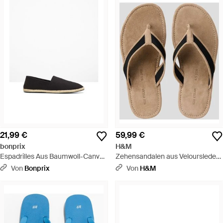
21,99 €
59,99 €
bonprix
H&M
Espadrilles Aus Baumwoll-Canvas
Zehensandalen aus Veloursleder -
- Weiß
Natur
Von
Bonprix
Von
H&M