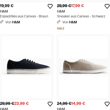
19,99 €
29,99 €
17,99 €
H&M
H&M
Espadrilles aus Canvas - Braun
Sneaker aus Canvas - Schwarz
Von
H&M
Von
H&M
SALE
29,99 €
23,99 €
24,99 €
14,99 €
H&M
H&M