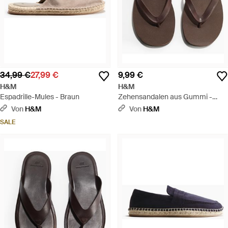
34,99 €
27,99 €
9,99 €
H&M
H&M
Espadrille-Mules - Braun
Zehensandalen aus Gummi -
Braun
Von
H&M
Von
H&M
SALE