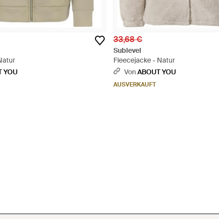
33,68 €
Sublevel
Natur
Fleecejacke - Natur
T YOU
Von
ABOUT YOU
AUSVERKAUFT