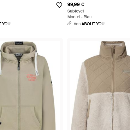
99,99 €
Sublevel
Mantel - Blau
T YOU
Von
ABOUT YOU