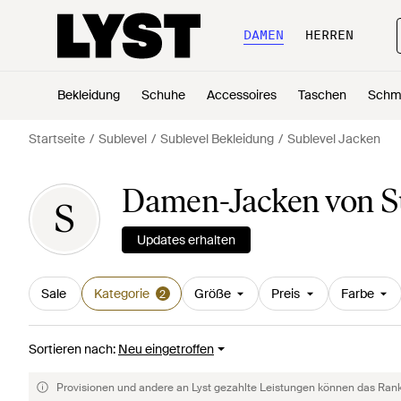
DAMEN
HERREN
Bekleidung
Schuhe
Accessoires
Taschen
Schm
Startseite
Sublevel
Sublevel Bekleidung
Sublevel Jacken
Damen-Jacken von S
S
Updates erhalten
Sale
Kategorie
Größe
Preis
Farbe
2
Sortieren nach
:
Neu eingetroffen
Provisionen und andere an Lyst gezahlte Leistungen können das Rankin