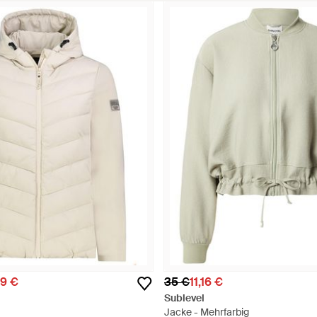
99 €
35 €
11,16 €
Sublevel
Jacke - Mehrfarbig