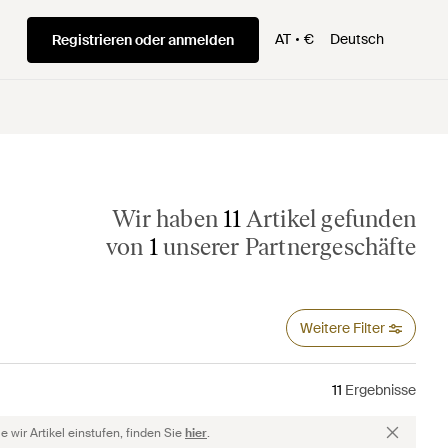
AT
€
Deutsch
Registrieren oder anmelden
Wir haben
11
Artikel gefunden
von
1
unserer Partnergeschäfte
Weitere Filter
11
Ergebnisse
 wir Artikel einstufen, finden Sie
hier
.