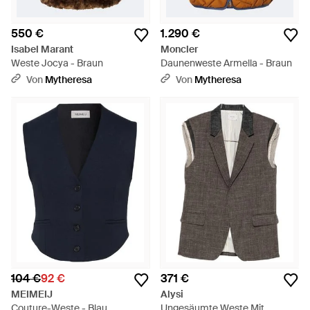
550 €
1.290 €
Isabel Marant
Moncler
Weste Jocya - Braun
Daunenweste Armella - Braun
Von
Mytheresa
Von
Mytheresa
104 €
92 €
371 €
MEIMEIJ
Alysi
Couture-Weste - Blau
Ungesäumte Weste Mit