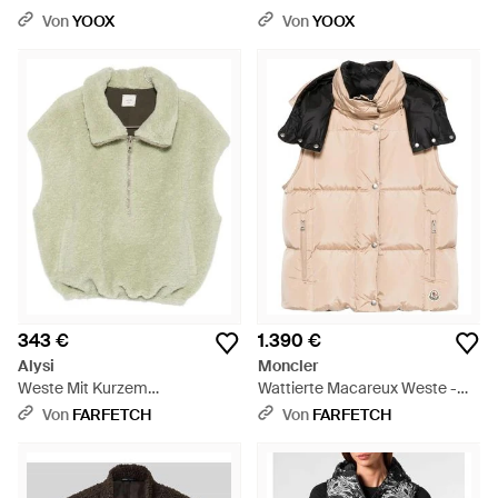
Von
YOOX
Von
YOOX
343 €
1.390 €
Alysi
Moncler
Weste Mit Kurzem
Wattierte Macareux Weste -
Reißverschluss - Grün
Natur
Von
FARFETCH
Von
FARFETCH