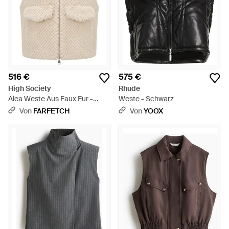
516 €
575 €
High Society
Rhude
Alea Weste Aus Faux Fur -
Weste - Schwarz
Natur
Von
FARFETCH
Von
YOOX