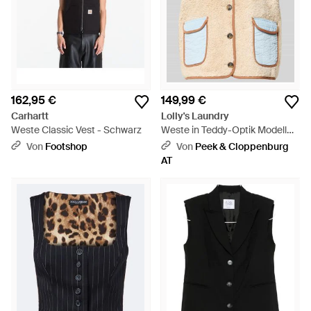
162,95 €
149,99 €
Carhartt
Lolly's Laundry
Weste Classic Vest - Schwarz
Weste in Teddy-Optik Modell
'Jace' - Natur
Von
Footshop
Von
Peek & Cloppenburg
AT