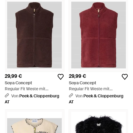
29,99 €
29,99 €
Soya Concept
Soya Concept
Regular Fit Weste mit
Regular Fit Weste mit
Stehkragen Modell 'SC-ONYX
Stehkragen Modell 'SC-ONYX
Von
Peek & Cloppenburg
Von
Peek & Cloppenburg
3' - Braun
3' - Rot
AT
AT