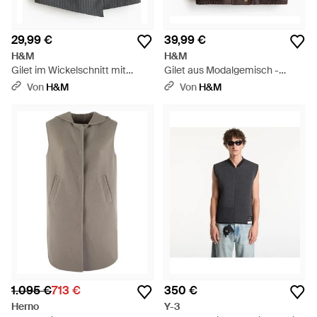
29,99 €
39,99 €
H&M
H&M
Gilet im Wickelschnitt mit
Gilet aus Modalgemisch -
Stehkragen - Grau
Braun
Von
H&M
Von
H&M
1.095 €
713 €
350 €
Herno
Y-3