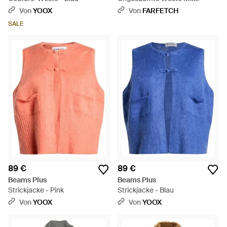
Fallendem Revers - Grau
Von
YOOX
Von
FARFETCH
SALE
89 €
89 €
Beams Plus
Beams Plus
Strickjacke - Pink
Strickjacke - Blau
Von
YOOX
Von
YOOX