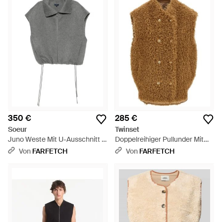
350 €
285 €
Soeur
Twinset
Juno Weste Mit U-Ausschnitt -
Doppelreihiger Pullunder Mit
Grau
Teddy-Effekt - Braun
Von
FARFETCH
Von
FARFETCH