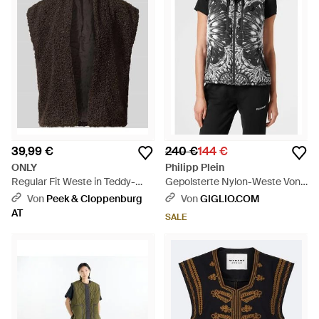
39,99 €
240 €
144 €
ONLY
Philipp Plein
Regular Fit Weste in Teddy-
Gepolsterte Nylon-Weste Von
Optik Modell 'NAYA' - Schwarz
Mit Kapuze Und Grafik-Print -
Von
Peek & Cloppenburg
Von
GIGLIO.COM
Schwarz
AT
SALE