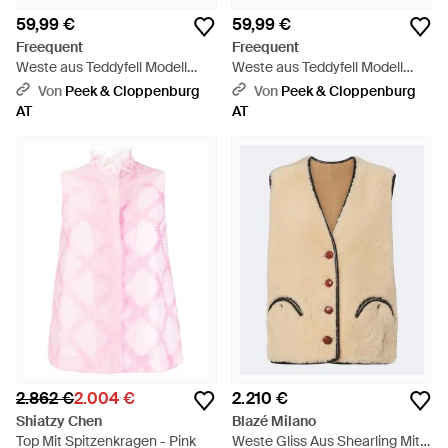
59,99 €
59,99 €
Freequent
Freequent
Weste aus Teddyfell Modell
Weste aus Teddyfell Modell
'Eddy' - Braun
'Eddy' - Natur
Von
Peek & Cloppenburg
Von
Peek & Cloppenburg
AT
AT
2.862 €
2.004 €
2.210 €
Shiatzy Chen
Blazé Milano
Top Mit Spitzenkragen - Pink
Weste Gliss Aus Shearling Mit