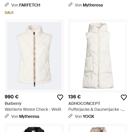
Leder - Natur
Von
FARFETCH
Von
Mytheresa
SALE
990 €
136 €
Burberry
ADHOCONCEPT
Wattierte Weste Check - Weiß
Pufferjacke & Daunenjacke -
Weiß
Von
Mytheresa
Von
YOOX