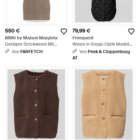
550 €
79,99 €
MM6 by Maison Margiela
Freequent
Gerippte Strickweste Mit
Weste in Stepp-Optik Modell
Reißverschluss - Braun
'Olga' - Schwarz
Von
FARFETCH
Von
Peek & Cloppenburg
AT