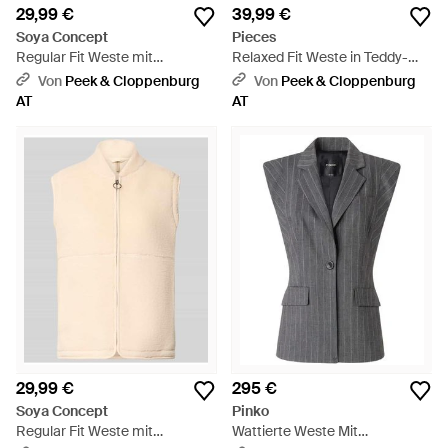
29,99 €
39,99 €
Soya Concept
Pieces
Regular Fit Weste mit
Relaxed Fit Weste in Teddy-
Stehkragen Modell 'SC-ONYX
Optik Modell 'KATTY' - Schwarz
Von
Peek & Cloppenburg
Von
Peek & Cloppenburg
3' - Blau
AT
AT
29,99 €
295 €
Soya Concept
Pinko
Regular Fit Weste mit
Wattierte Weste Mit