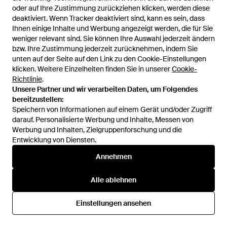
oder auf Ihre Zustimmung zurückziehen klicken, werden diese
oder auf Ihre Zustimmung zurückziehen klicken, werden diese
deaktiviert. Wenn Tracker deaktiviert sind, kann es sein, dass
deaktiviert. Wenn Tracker deaktiviert sind, kann es sein, dass
Ihnen einige Inhalte und Werbung angezeigt werden, die für Sie
Ihnen einige Inhalte und Werbung angezeigt werden, die für Sie
weniger relevant sind. Sie können Ihre Auswahl jederzeit ändern
weniger relevant sind. Sie können Ihre Auswahl jederzeit ändern
bzw. Ihre Zustimmung jederzeit zurücknehmen, indem Sie
bzw. Ihre Zustimmung jederzeit zurücknehmen, indem Sie
unten auf der Seite auf den Link zu den Cookie-Einstellungen
unten auf der Seite auf den Link zu den Cookie-Einstellungen
klicken. Weitere Einzelheiten finden Sie in unserer
klicken. Weitere Einzelheiten finden Sie in unserer
Cookie-
Cookie-
Richtlinie
Richtlinie
.
.
132 €
652 €
Unsere Partner und wir verarbeiten Daten, um Folgendes
Unsere Partner und wir verarbeiten Daten, um Folgendes
bereitzustellen:
bereitzustellen:
Rains
Veronica Beard
Speichern von Informationen auf einem Gerät und/oder Zugriff
Speichern von Informationen auf einem Gerät und/oder Zugriff
Gesteppte Weste - Blau
Weste Benny - Natur
darauf. Personalisierte Werbung und Inhalte, Messen von
darauf. Personalisierte Werbung und Inhalte, Messen von
Von
FARFETCH
Von
REVOLVE
Werbung und Inhalten, Zielgruppenforschung und die
Werbung und Inhalten, Zielgruppenforschung und die
Entwicklung von Diensten.
Entwicklung von Diensten.
Annehmen
Annehmen
Alle ablehnen
Alle ablehnen
Einstellungen ansehen
Einstellungen ansehen