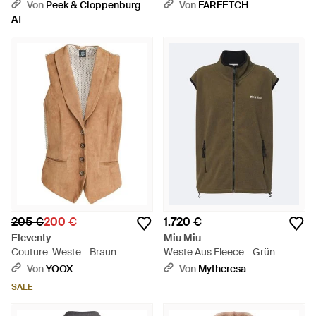
Stehkragen Modell 'SC-ONYX
Nadelstreifen - Grau
Von
Peek & Cloppenburg
Von
FARFETCH
3' - Natur
AT
205 €
200 €
1.720 €
Eleventy
Miu Miu
Couture-Weste - Braun
Weste Aus Fleece - Grün
Von
YOOX
Von
Mytheresa
SALE