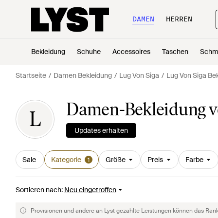
DAMEN
HERREN
Bekleidung
Schuhe
Accessoires
Taschen
Schm
Startseite
Damen Bekleidung
Lug Von Siga
Lug Von Siga Be
Damen-Bekleidung v
L
Updates erhalten
Sale
Kategorie
Größe
Preis
Farbe
1
Sortieren nach
:
Neu eingetroffen
Provisionen und andere an Lyst gezahlte Leistungen können das Rankin