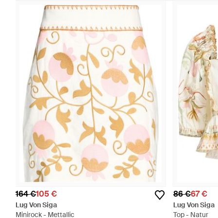
164 €
105 €
86 €
67 €
Lug Von Siga
Lug Von Siga
Minirock - Mettallic
Top - Natur