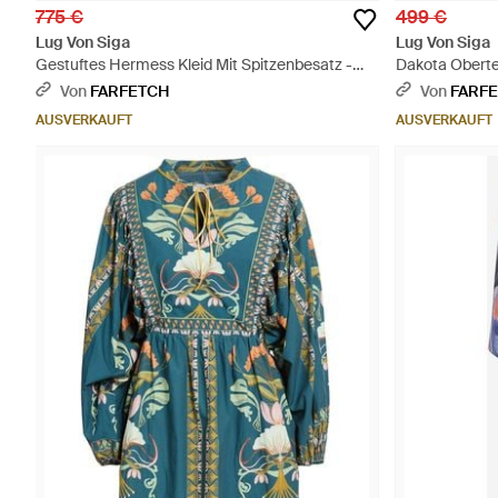
775 €
499 €
Lug Von Siga
Lug Von Siga
Gestuftes Hermess Kleid Mit Spitzenbesatz -
Dakota Obertei
Weiß
Von
FARFETCH
Von
FARF
AUSVERKAUFT
AUSVERKAUFT