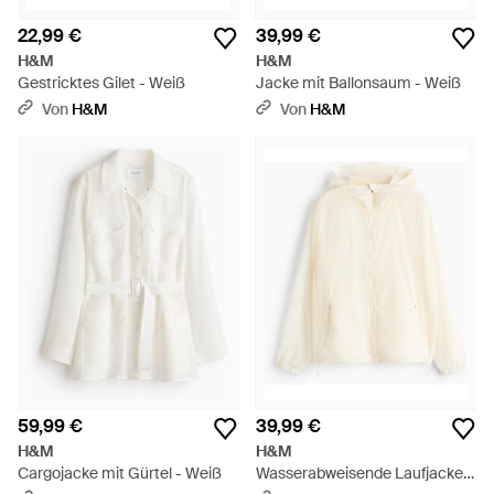
22,99 €
39,99 €
H&M
H&M
Gestricktes Gilet - Weiß
Jacke mit Ballonsaum - Weiß
Von
H&M
Von
H&M
59,99 €
39,99 €
H&M
H&M
Cargojacke mit Gürtel - Weiß
Wasserabweisende Laufjacke -