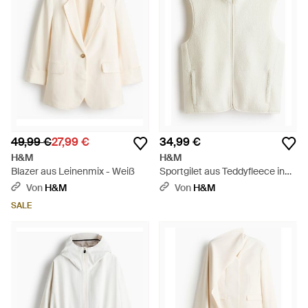
49,99 €
27,99 €
34,99 €
H&M
H&M
Blazer aus Leinenmix - Weiß
Sportgilet aus Teddyfleece in
Loose Fit - Weiß
Von
H&M
Von
H&M
SALE