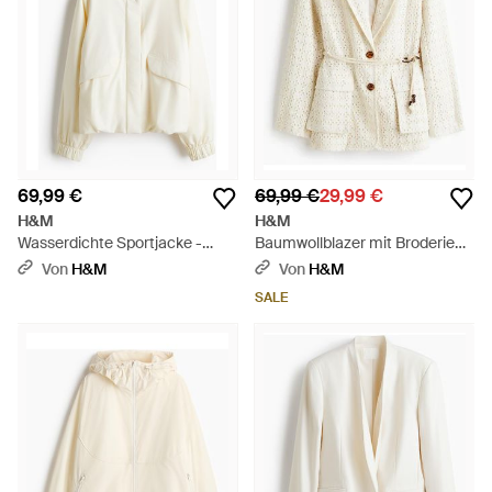
69,99 €
69,99 €
29,99 €
H&M
H&M
Wasserdichte Sportjacke -
Baumwollblazer mit Broderie
Weiß
Anglaise - Weiß
Von
H&M
Von
H&M
SALE