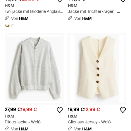
H&M
H&M
Twilljacke mit Broderie Anglaise
Jacke mit Trichterkragen -
- Weiß
Weiß
Von
H&M
Von
H&M
SALE
27,99 €
19,99 €
19,99 €
12,99 €
H&M
H&M
Pilotenjacke - Weiß
Gilet aus Jersey - Weiß
Von
H&M
Von
H&M