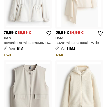
79,99 €
39,99 €
59,99 €
34,99 €
H&M
H&M
Regenjacke mit StormMoveTM
Blazer mit Schaldetail - Weiß
- Weiß
Von
H&M
Von
H&M
SALE
SALE