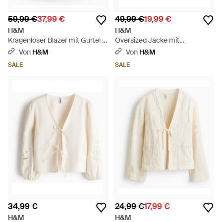
59,99 €
37,99 €
49,99 €
19,99 €
H&M
H&M
Kragenloser Blazer mit Gürtel -
Oversized Jacke mit
Weiß
Ballonsaum - Weiß
Von
H&M
Von
H&M
SALE
SALE
34,99 €
24,99 €
17,99 €
H&M
H&M