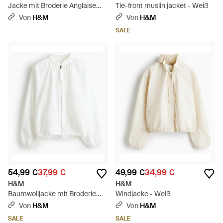
Jacke mit Broderie Anglaise
Tie-front muslin jacket - Weiß
und Bindebändern - Weiß
Von
H&M
Von
H&M
SALE
54,99 €
37,99 €
49,99 €
34,99 €
H&M
H&M
Baumwolljacke mit Broderie
Windjacke - Weiß
Anglaise - Weiß
Von
H&M
Von
H&M
SALE
SALE