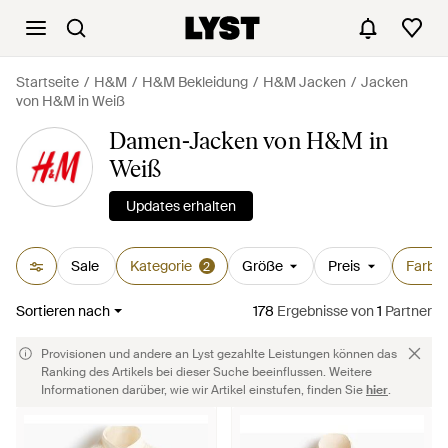
Startseite
H&M
H&M Bekleidung
H&M Jacken
Jacken
von H&M in Weiß
Damen-Jacken von H&M in
Weiß
Updates erhalten
Sale
Kategorie
Größe
Preis
Farbe
2
Sortieren nach
178
Ergebnisse
von
1
Partner
Provisionen und andere an Lyst gezahlte Leistungen können das
Ranking des Artikels bei dieser Suche beeinflussen. Weitere
Informationen darüber, wie wir Artikel einstufen, finden Sie
hier
.