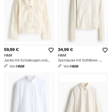
59,99 €
34,99 €
H&M
H&M
Jacke mit Schalkragen und
Sportjacke mit SoftMove -
Broderie Anglaise - Weiß
Weiß
Von
H&M
Von
H&M