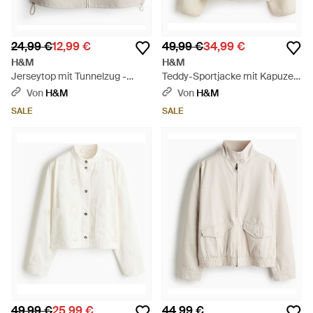
24,99 €
12,99 €
49,99 €
34,99 €
H&M
H&M
Jerseytop mit Tunnelzug -
Teddy-Sportjacke mit Kapuze
Weiß
in Loose Fit - Weiß
Von
H&M
Von
H&M
SALE
SALE
49,99 €
25,99 €
44,99 €