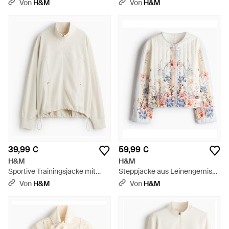
Weiß
Von
H&M
Von
H&M
39,99 €
59,99 €
H&M
H&M
Sportive Trainingsjacke mit
Steppjacke aus Leinengemisch
SoftMove - Weiß
- Weiß
Von
H&M
Von
H&M