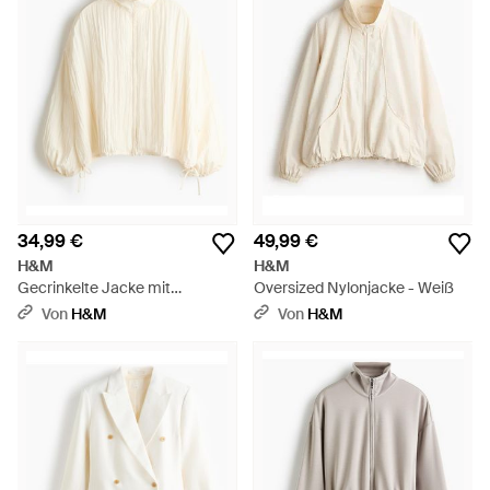
34,99 €
49,99 €
H&M
H&M
Gecrinkelte Jacke mit
Oversized Nylonjacke - Weiß
Kordelzügen - Weiß
Von
H&M
Von
H&M