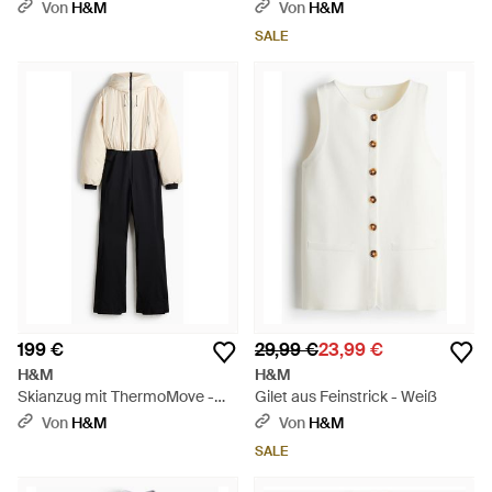
Lippenöl - Weiß
Leinenmix - Weiß
Von
H&M
Von
H&M
SALE
199 €
29,99 €
23,99 €
H&M
H&M
Skianzug mit ThermoMove -
Gilet aus Feinstrick - Weiß
Weiß
Von
H&M
Von
H&M
SALE