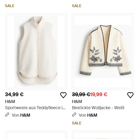
SALE
SALE
34,99 €
39,99 €
19,99 €
H&M
H&M
Sportweste aus Teddyfleece in
Bestickte Wolljacke - Weiß
Regular Fit - Weiß
Von
H&M
Von
H&M
SALE