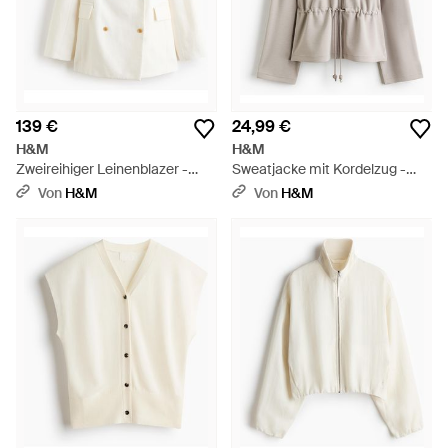
139 €
24,99 €
H&M
H&M
Zweireihiger Leinenblazer -
Sweatjacke mit Kordelzug -
Weiß
Weiß
Von
H&M
Von
H&M