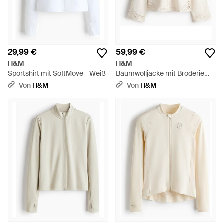
29,99 €
59,99 €
H&M
H&M
Sportshirt mit SoftMove - Weiß
Baumwolljacke mit Broderie
Anglaise - Weiß
Von
H&M
Von
H&M