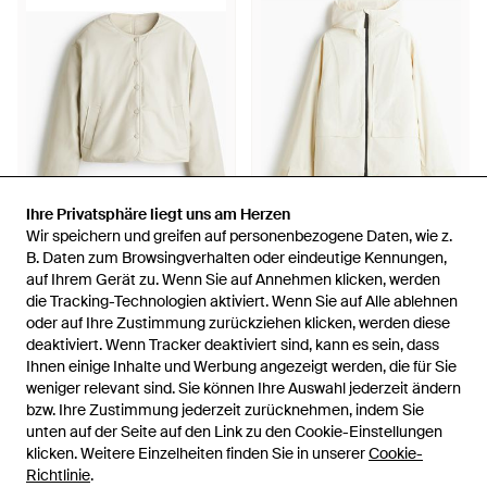
Ihre Privatsphäre liegt uns am Herzen
Ihre Privatsphäre liegt uns am Herzen
Wir speichern und greifen auf personenbezogene Daten, wie z.
Wir speichern und greifen auf personenbezogene Daten, wie z.
49,99 €
179 €
B. Daten zum Browsingverhalten oder eindeutige Kennungen,
B. Daten zum Browsingverhalten oder eindeutige Kennungen,
H&M
auf Ihrem Gerät zu. Wenn Sie auf Annehmen klicken, werden
auf Ihrem Gerät zu. Wenn Sie auf Annehmen klicken, werden
H&M
Wendbare Pilotenjacke - Weiß
die Tracking-Technologien aktiviert. Wenn Sie auf Alle ablehnen
die Tracking-Technologien aktiviert. Wenn Sie auf Alle ablehnen
Isolations-Skijacke mit
oder auf Ihre Zustimmung zurückziehen klicken, werden diese
oder auf Ihre Zustimmung zurückziehen klicken, werden diese
StormMoveTM - Weiß
Von
H&M
Von
H&M
deaktiviert. Wenn Tracker deaktiviert sind, kann es sein, dass
deaktiviert. Wenn Tracker deaktiviert sind, kann es sein, dass
Ihnen einige Inhalte und Werbung angezeigt werden, die für Sie
Ihnen einige Inhalte und Werbung angezeigt werden, die für Sie
weniger relevant sind. Sie können Ihre Auswahl jederzeit ändern
weniger relevant sind. Sie können Ihre Auswahl jederzeit ändern
bzw. Ihre Zustimmung jederzeit zurücknehmen, indem Sie
bzw. Ihre Zustimmung jederzeit zurücknehmen, indem Sie
unten auf der Seite auf den Link zu den Cookie-Einstellungen
unten auf der Seite auf den Link zu den Cookie-Einstellungen
klicken. Weitere Einzelheiten finden Sie in unserer
klicken. Weitere Einzelheiten finden Sie in unserer
Cookie-
Cookie-
Richtlinie
Richtlinie
.
.