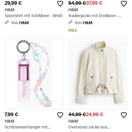
29,99 €
54,99 €
37,99 €
H&M
H&M
Sportshirt mit SoftMove - Weiß
Radlerjacke mit DryMove -
Weiß
Von
H&M
Von
H&M
SALE
7,99 €
44,99 €
24,99 €
H&M
H&M
Schlüsselanhänger mit
Oversized Jacke aus