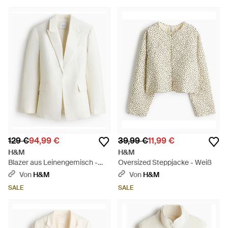
129 €
94,99 €
39,99 €
11,99 €
H&M
H&M
Blazer aus Leinengemisch -
Oversized Steppjacke - Weiß
Weiß
Von
H&M
Von
H&M
SALE
SALE