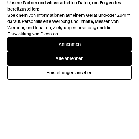
Unsere Partner und wir verarbeiten Daten, um Folgendes
Unsere Partner und wir verarbeiten Daten, um Folgendes
bereitzustellen:
bereitzustellen:
Speichern von Informationen auf einem Gerät und/oder Zugriff
Speichern von Informationen auf einem Gerät und/oder Zugriff
darauf. Personalisierte Werbung und Inhalte, Messen von
darauf. Personalisierte Werbung und Inhalte, Messen von
Werbung und Inhalten, Zielgruppenforschung und die
Werbung und Inhalten, Zielgruppenforschung und die
Entwicklung von Diensten.
Entwicklung von Diensten.
19,99 €
9,99 €
29,99 €
Annehmen
Annehmen
H&M
H&M
Peplumgilet mit V-Ausschnitt -
Sportjacke mit SoftMoveTM -
Alle ablehnen
Alle ablehnen
Weiß
Weiß
Von
H&M
Von
H&M
SALE
Einstellungen ansehen
Einstellungen ansehen