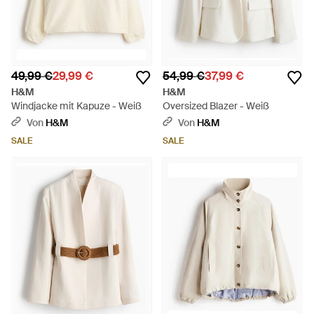
49,99 €
29,99 €
54,99 €
37,99 €
H&M
H&M
Windjacke mit Kapuze - Weiß
Oversized Blazer - Weiß
Von
H&M
Von
H&M
SALE
SALE