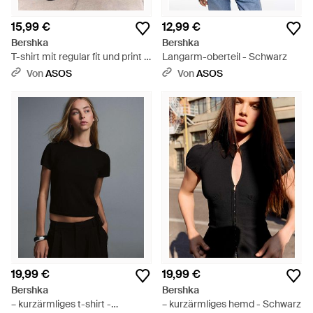
15,99 €
12,99 €
Bershka
Bershka
T-shirt mit regular fit und print -
Langarm-oberteil - Schwarz
Schwarz
Von
ASOS
Von
ASOS
19,99 €
19,99 €
Bershka
Bershka
– kurzärmliges t-shirt -
– kurzärmliges hemd - Schwarz