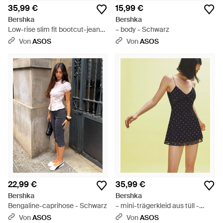
35,99 €
15,99 €
Bershka
Bershka
Low-rise slim fit bootcut-jeans
– body - Schwarz
- Schwarz
Von
ASOS
Von
ASOS
22,99 €
35,99 €
Bershka
Bershka
Bengaline-caprihose - Schwarz
– mini-trägerkleid aus tüll -
Schwarz
Von
ASOS
Von
ASOS