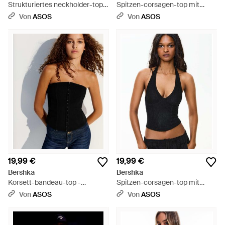
Strukturiertes neckholder-top
Spitzen-corsagen-top mit
mit bindebändern - Schwarz
neckholder - Schwarz
Von
ASOS
Von
ASOS
19,99 €
19,99 €
Bershka
Bershka
Korsett-bandeau-top -
Spitzen-corsagen-top mit
Schwarz
neckholder - Schwarz
Von
ASOS
Von
ASOS