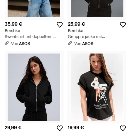
35,99 €
25,99 €
Bershka
Bershka
Sweatshirt mit doppeltem
Gerippte jacke mit
asymmetrischem ausschnitt -
reißverschluss - Schwarz
Von
ASOS
Von
ASOS
Schwarz
29,99 €
19,99 €