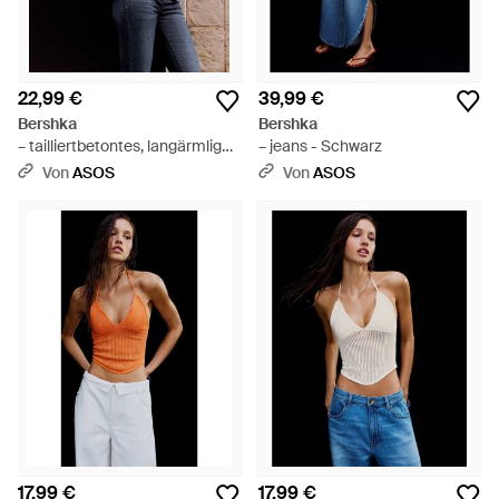
22,99 €
39,99 €
Bershka
Bershka
– tailliertbetontes, langärmliges
– jeans - Schwarz
hemd - Schwarz
Von
ASOS
Von
ASOS
17,99 €
17,99 €