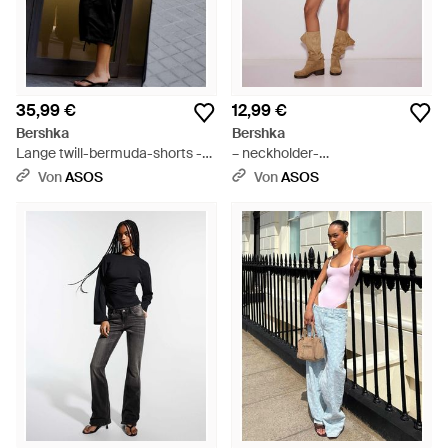
35,99 €
12,99 €
Bershka
Bershka
Lange twill-bermuda-shorts -
– neckholder-
Schwarz
schößchenoberteil - Schwarz
Von
ASOS
Von
ASOS