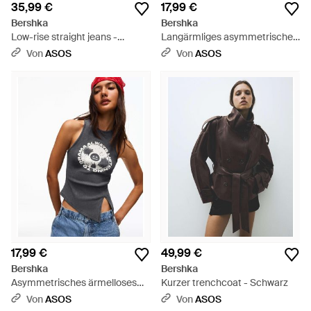
35,99 €
17,99 €
Bershka
Bershka
Low-rise straight jeans -
Langärmliges asymmetrisches
Schwarz
t-shirt mit raffungen - Schwarz
Von
ASOS
Von
ASOS
17,99 €
49,99 €
Bershka
Bershka
Asymmetrisches ärmelloses
Kurzer trenchcoat - Schwarz
oberteil mit print - Schwarz
Von
ASOS
Von
ASOS