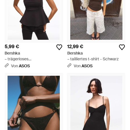
5,99 €
12,99 €
Bershka
Bershka
– trägerloses
– tailliertes t-shirt - Schwarz
schößchenoberteil - Schwarz
Von
ASOS
Von
ASOS