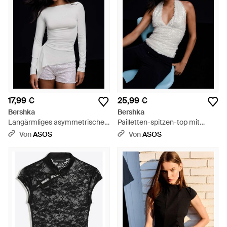
17,99 €
25,99 €
Bershka
Bershka
Langärmliges asymmetrisches
Pailletten-spitzen-top mit
t-shirt mit raffungen - Schwarz
neckholder - Schwarz
Von
ASOS
Von
ASOS