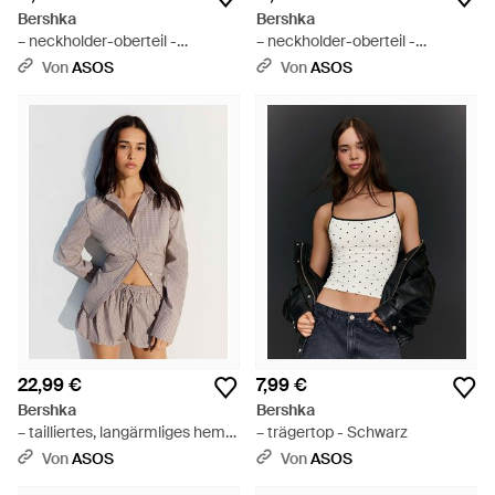
Bershka
Bershka
– neckholder-oberteil -
– neckholder-oberteil -
Schwarz
Schwarz
Von
ASOS
Von
ASOS
22,99 €
7,99 €
Bershka
Bershka
– tailliertes, langärmliges hemd
– trägertop - Schwarz
- Schwarz
Von
ASOS
Von
ASOS