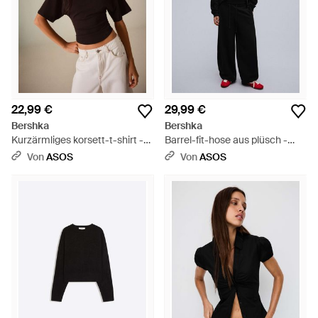
22,99 €
29,99 €
Bershka
Bershka
Kurzärmliges korsett-t-shirt -
Barrel-fit-hose aus plüsch -
Schwarz
Schwarz
Von
ASOS
Von
ASOS