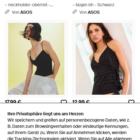
– neckholder-oberteil -
– bügel-bh - Schwarz
Schwarz
Von
ASOS
Von
ASOS
17,99 €
12,99 €
Bershka
Bershka
Ihre Privatsphäre liegt uns am Herzen
Ihre Privatsphäre liegt uns am Herzen
– body - Schwarz
– oberteil - Schwarz
Wir speichern und greifen auf personenbezogene Daten, wie z.
Wir speichern und greifen auf personenbezogene Daten, wie z.
Von
ASOS
Von
ASOS
B. Daten zum Browsingverhalten oder eindeutige Kennungen,
B. Daten zum Browsingverhalten oder eindeutige Kennungen,
auf Ihrem Gerät zu. Wenn Sie auf Annehmen klicken, werden
auf Ihrem Gerät zu. Wenn Sie auf Annehmen klicken, werden
die Tracking-Technologien aktiviert. Wenn Sie auf Alle ablehnen
die Tracking-Technologien aktiviert. Wenn Sie auf Alle ablehnen