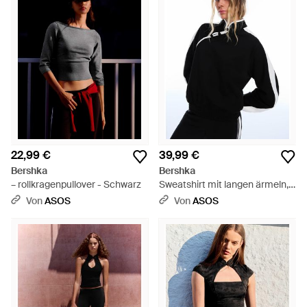
22,99 €
39,99 €
Bershka
Bershka
– rollkragenpullover - Schwarz
Sweatshirt mit langen ärmeln,
stehkragen und verschlüssen -
Von
ASOS
Von
ASOS
Schwarz