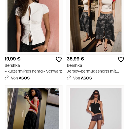
19,99 €
35,99 €
Bershka
Bershka
– kurzärmliges hemd - Schwarz
Jersey-bermudashorts mit
print - Schwarz
Von
ASOS
Von
ASOS