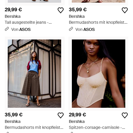
29,99 €
35,99 €
Bershka
Bershka
Tall ausgestellte jeans -
Bermudashorts mit knopfleiste
Schwarz
und wickeloptik - Schwarz
Von
ASOS
Von
ASOS
35,99 €
29,99 €
Bershka
Bershka
Bermudashorts mit knopfleiste
Spitzen-corsage-camisole -