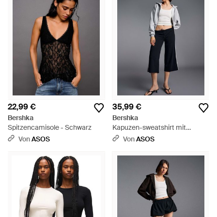
22,99 €
35,99 €
Bershka
Bershka
Spitzencamisole - Schwarz
Kapuzen-sweatshirt mit
reißverschluss und bindegürtel
Von
ASOS
Von
ASOS
- Schwarz