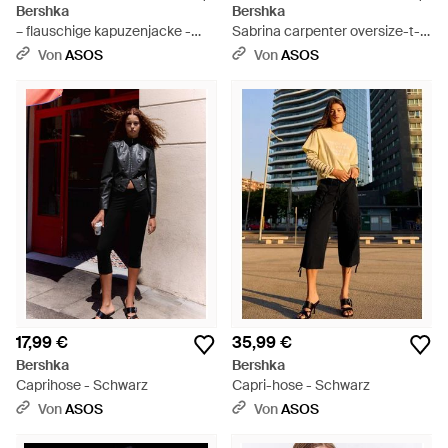
Bershka
Bershka
– flauschige kapuzenjacke -
Sabrina carpenter oversize-t-
Schwarz
shirt mit print - Schwarz
Von
ASOS
Von
ASOS
17,99 €
35,99 €
Bershka
Bershka
Caprihose - Schwarz
Capri-hose - Schwarz
Von
ASOS
Von
ASOS