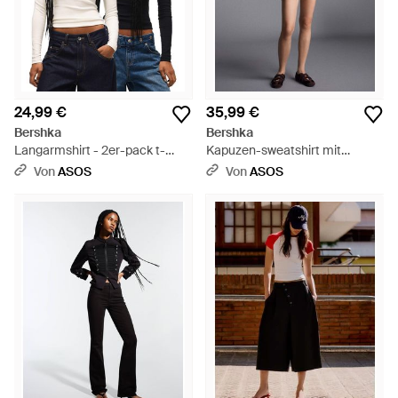
24,99 €
35,99 €
Bershka
Bershka
Langarmshirt - 2er-pack t-
Kapuzen-sweatshirt mit
shirts - Schwarz
reißverschluss und bindegürtel
Von
ASOS
Von
ASOS
- Schwarz