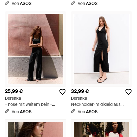
Schwarz
Von
ASOS
Von
ASOS
25,99 €
32,99 €
Bershka
Bershka
– hose mit weitem bein -
Neckholder-midikleid aus
Schwarz
leinen - Schwarz
Von
ASOS
Von
ASOS