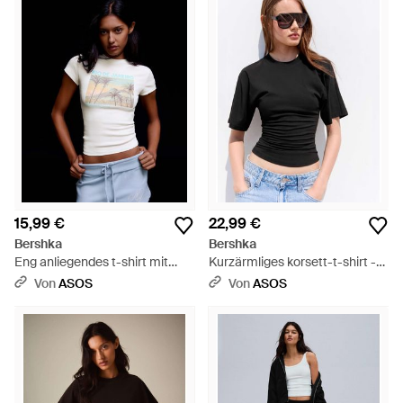
15,99 €
22,99 €
Bershka
Bershka
Eng anliegendes t-shirt mit
Kurzärmliges korsett-t-shirt -
print - Schwarz
Schwarz
Von
ASOS
Von
ASOS