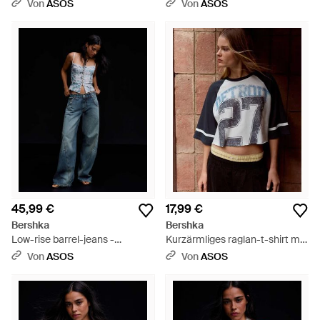
und wickeloptik - Schwarz
Schwarz
Von
ASOS
Von
ASOS
45,99 €
17,99 €
Bershka
Bershka
Low-rise barrel-jeans -
Kurzärmliges raglan-t-shirt mit
Schwarz
print - Schwarz
Von
ASOS
Von
ASOS