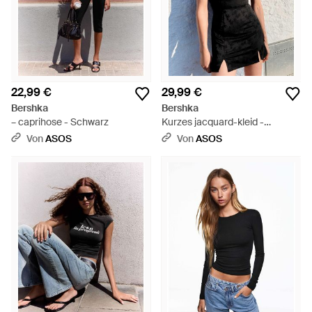
22,99 €
29,99 €
Bershka
Bershka
– caprihose - Schwarz
Kurzes jacquard-kleid -
Schwarz
Von
ASOS
Von
ASOS