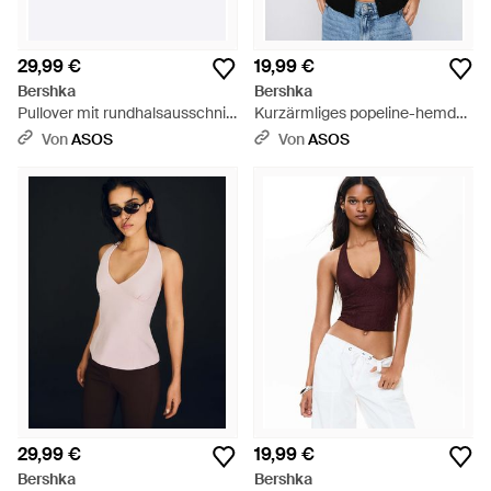
29,99 €
19,99 €
Bershka
Bershka
Pullover mit rundhalsausschnitt
Kurzärmliges popeline-hemd
- Schwarz
mit schleife - Schwarz
Von
ASOS
Von
ASOS
29,99 €
19,99 €
Bershka
Bershka