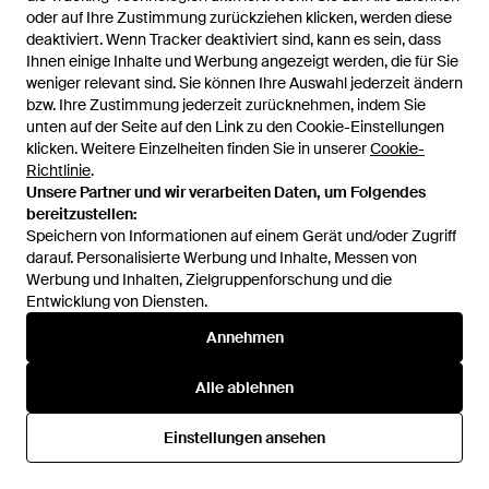
oder auf Ihre Zustimmung zurückziehen klicken, werden diese
oder auf Ihre Zustimmung zurückziehen klicken, werden diese
deaktiviert. Wenn Tracker deaktiviert sind, kann es sein, dass
deaktiviert. Wenn Tracker deaktiviert sind, kann es sein, dass
Ihnen einige Inhalte und Werbung angezeigt werden, die für Sie
Ihnen einige Inhalte und Werbung angezeigt werden, die für Sie
weniger relevant sind. Sie können Ihre Auswahl jederzeit ändern
weniger relevant sind. Sie können Ihre Auswahl jederzeit ändern
bzw. Ihre Zustimmung jederzeit zurücknehmen, indem Sie
bzw. Ihre Zustimmung jederzeit zurücknehmen, indem Sie
unten auf der Seite auf den Link zu den Cookie-Einstellungen
unten auf der Seite auf den Link zu den Cookie-Einstellungen
klicken. Weitere Einzelheiten finden Sie in unserer
klicken. Weitere Einzelheiten finden Sie in unserer
Cookie-
Cookie-
Richtlinie
Richtlinie
.
.
Unsere Partner und wir verarbeiten Daten, um Folgendes
Unsere Partner und wir verarbeiten Daten, um Folgendes
bereitzustellen:
bereitzustellen:
Speichern von Informationen auf einem Gerät und/oder Zugriff
Speichern von Informationen auf einem Gerät und/oder Zugriff
12,99 €
12,99 €
darauf. Personalisierte Werbung und Inhalte, Messen von
darauf. Personalisierte Werbung und Inhalte, Messen von
Bershka
Bershka
Werbung und Inhalten, Zielgruppenforschung und die
Werbung und Inhalten, Zielgruppenforschung und die
– trägerloses oberteil - Schwarz
– trägerloses oberteil - Schwarz
Entwicklung von Diensten.
Entwicklung von Diensten.
Von
ASOS
Von
ASOS
Annehmen
Annehmen
Alle ablehnen
Alle ablehnen
Einstellungen ansehen
Einstellungen ansehen