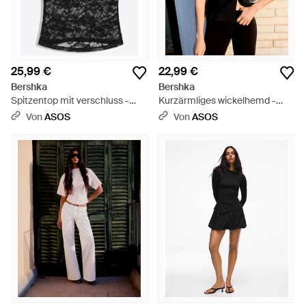
25,99 €
22,99 €
Bershka
Bershka
Spitzentop mit verschluss -
Kurzärmliges wickelhemd -
Schwarz
Schwarz
Von
ASOS
Von
ASOS