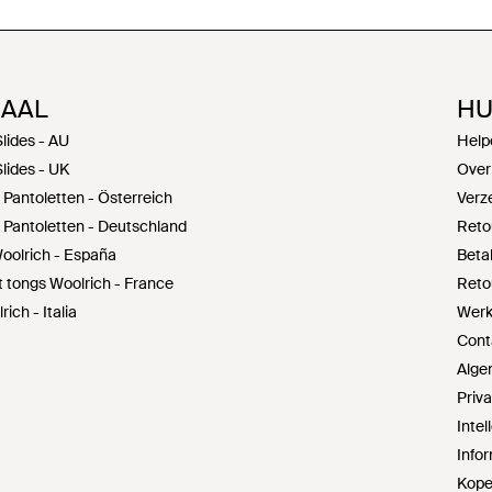
NAAL
HU
lides - AU
Help
lides - UK
Over
Pantoletten - Österreich
Verz
 Pantoletten - Deutschland
Reto
oolrich - España
Beta
t tongs Woolrich - France
Reto
ich - Italia
Werke
Cont
Alge
Priv
Inte
Infor
Kope