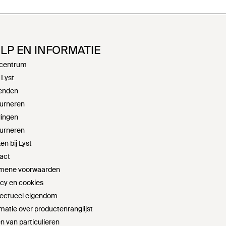
LP EN INFORMATIE
centrum
 Lyst
enden
urneren
lingen
urneren
n bij Lyst
act
mene voorwaarden
acy en cookies
llectueel eigendom
matie over productenranglijst
n van particulieren