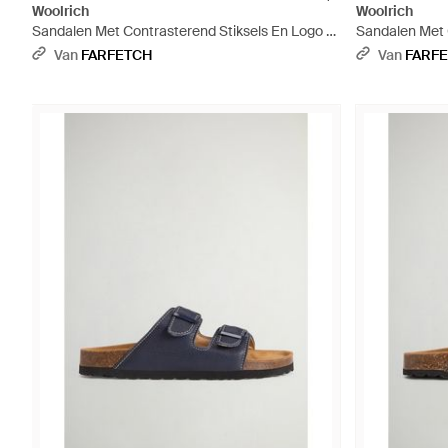
Woolrich
Woolrich
Sandalen Met Contrasterend Stiksels En Logo -
Sandalen Met 
Groen
Wit
Van
FARFETCH
Van
FARF