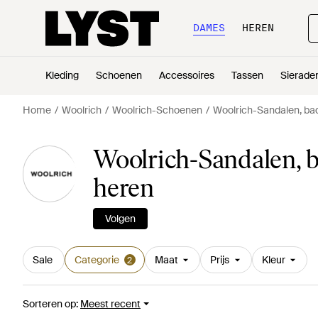
DAMES
HEREN
Kleding
Schoenen
Accessoires
Tassen
Sierade
Home
Woolrich
Woolrich-Schoenen
Woolrich-Sandalen, bad
Woolrich-Sandalen, b
heren
Volgen
Sale
Categorie
Maat
Prijs
Kleur
2
Sorteren op
:
Meest recent