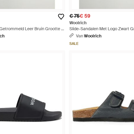
€ 75
€ 59
Woolrich
Getrommeld Leer Bruin Grootte -
Slide-Sandalen Met Logo Zwart Gro
ich
Van
Woolrich
SALE