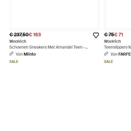
€ 237,50
€ 163
€ 75
€ 71
Woolrich
Woolrich
Schoenen Sneakers Met Amandel Teen -
Teenslippers M
Naturel
Van
Miinto
Van
FARF
SALE
SALE