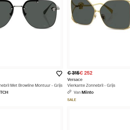
€ 315
€ 252
Versace
ebril Met Browline Montuur - Grijs
Vierkante Zonnebril - Grijs
ETCH
Van
Miinto
SALE