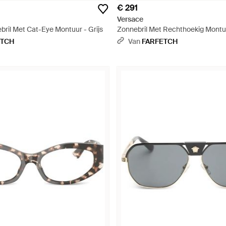
€ 291
Versace
ril Met Cat-Eye Montuur - Grijs
Zonnebril Met Rechthoekig Montuu
ETCH
Van
FARFETCH