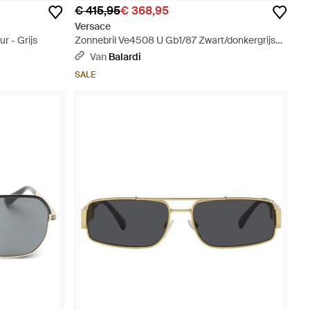
€ 415,95
€ 368,95
Versace
r - Grijs
Zonnebril Ve4508 U Gb1/87 Zwart/donkergrijs
Heren
Van
Balardi
SALE