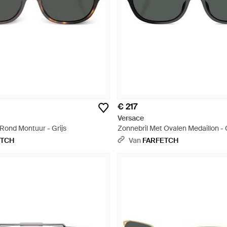
€ 217
Versace
Rond Montuur - Grijs
Zonnebril Met Ovalen Medaillon - G
ETCH
Van
FARFETCH