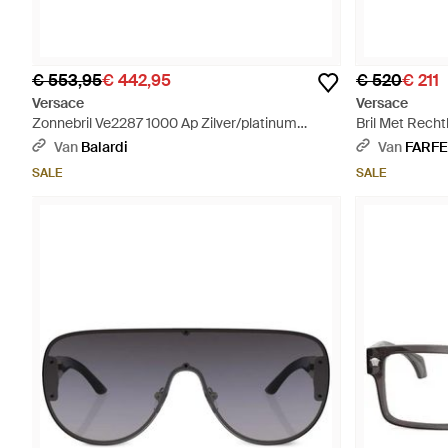
€ 553,95
€ 442,95
€ 520
€ 211
Versace
Versace
Zonnebril Ve2287 1000 Ap Zilver/platinum
Bril Met Recht
Gespiegeld Transparant Heren - Grijs
Van
Balardi
Van
FARF
SALE
SALE