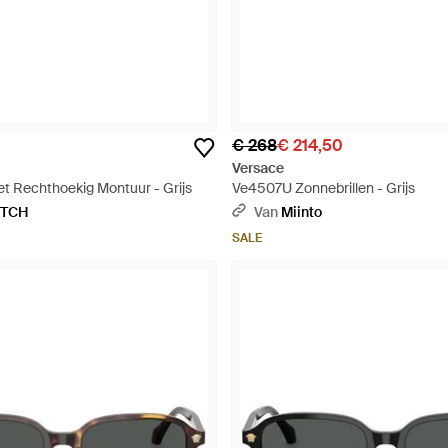
€ 268
€ 214,50
Versace
et Rechthoekig Montuur - Grijs
Ve4507U Zonnebrillen - Grijs
ETCH
Van
Miinto
SALE