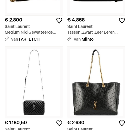
€ 2.800
€ 4.858
Saint Laurent
Saint Laurent
Medium Niki Gewatteerde
Tassen ,Zwart ,Leer Leren
Leren Schoudertas - Zwart
Handtas Met Handvat - Zwart
Van
FARFETCH
Van
Miinto
€ 1.180,50
€ 2.630
Saint Laurent
Saint Laurent