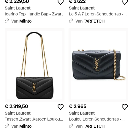
€ 2.529,50
€ 2.622
Saint Laurent
Saint Laurent
Icarino Top Handle Bag - Zwart
Le 5 À 7 Leren Schoudertas -
Zwart
Van
Miinto
Van
FARFETCH
€ 2.319,50
€ 2.965
Saint Laurent
Saint Laurent
Tassen ,Zwart ,Katoen Loulou
Loulou Leren Schoudertas -
Small Matelassé Lambskin -
Zwart
Van
Miinto
Van
FARFETCH
Zwart