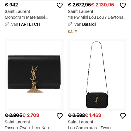
€ 942
€ 2.672,95
€ 2.130,95
Saint Laurent
Saint Laurent
Monogram Matelassé
Ysl Pw Mini Lou Lou 7 Daytona -
Portemonnee Met Ketting -
Zwart
Van
FARFETCH
Van
Balardi
Zwart
SALE
€ 2.805
€ 2.703
€ 2.532
€ 1.463
Saint Laurent
Saint Laurent
Tassen ,Zwart ,Leer Kate
Lou Cameratas - Zwart