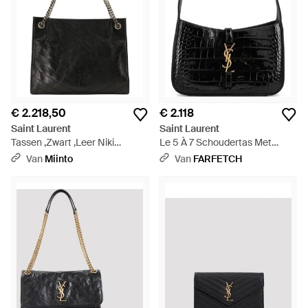
€ 2.218,50
€ 2.118
Saint Laurent
Saint Laurent
Tassen ,Zwart ,Leer Niki
Le 5 À 7 Schoudertas Met
Shopping Tote - Zwart
Krokodillen-Reliëf - Zwart
Van
Miinto
Van
FARFETCH