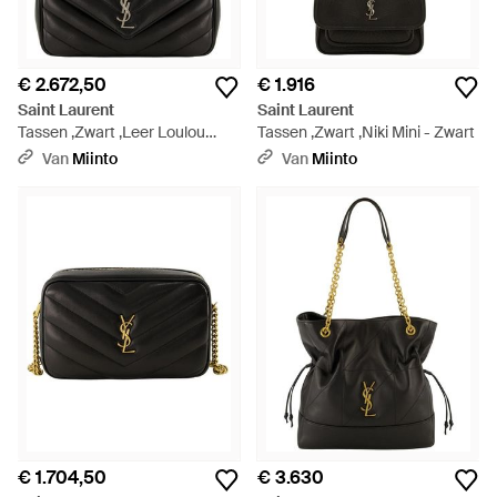
€ 2.672,50
€ 1.916
Saint Laurent
Saint Laurent
Tassen ,Zwart ,Leer Loulou
Tassen ,Zwart ,Niki Mini - Zwart
Medium Matelassé
Van
Miinto
Van
Miinto
Schoudertas - Zwart
€ 1.704,50
€ 3.630