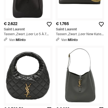
€ 2.622
€ 1.765
Saint Laurent
Saint Laurent
Tassen ,Zwart ,Leer Le 5 À 7
Tassen ,Zwart ,Leer New Kate
Supple Large - Zwart
Small - Zwart
Van
Miinto
Van
Miinto