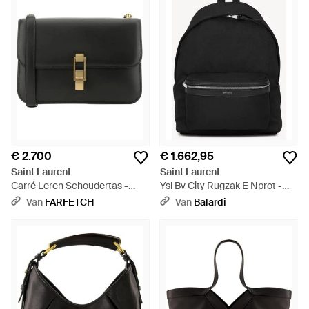
€ 2.700
€ 1.662,95
Saint Laurent
Saint Laurent
Carré Leren Schoudertas -
Ysl Bv City Rugzak E Nprot -
Zwart
Zwart
Van
FARFETCH
Van
Balardi