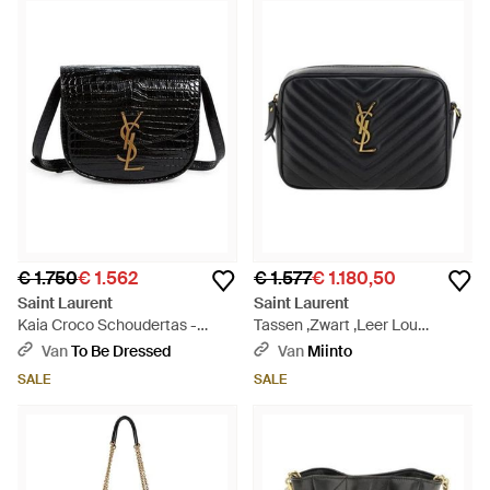
€ 1.750
€ 1.562
€ 1.577
€ 1.180,50
Saint Laurent
Saint Laurent
Kaia Croco Schoudertas -
Tassen ,Zwart ,Leer Lou
Zwart
Camera Bag - Zwart
Van
To Be Dressed
Van
Miinto
SALE
SALE