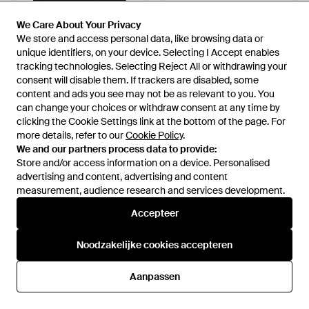
We Care About Your Privacy
We Care About Your Privacy
€ 1.736
€ 696
We store and access personal data, like browsing data or
We store and access personal data, like browsing data or
Saint Laurent
Saint Laurent
unique identifiers, on your device. Selecting I Accept enables
unique identifiers, on your device. Selecting I Accept enables
Tassen ,Zwart ,Katoen Kate
Tassen ,Zwart ,Leer Cassandre
tracking technologies. Selecting Reject All or withdrawing your
tracking technologies. Selecting Reject All or withdrawing your
Clutch - Zwart
Matelassé Pouch - Zwart
Van
Miinto
Van
Miinto
consent will disable them. If trackers are disabled, some
consent will disable them. If trackers are disabled, some
content and ads you see may not be as relevant to you. You
content and ads you see may not be as relevant to you. You
can change your choices or withdraw consent at any time by
can change your choices or withdraw consent at any time by
clicking the Cookie Settings link at the bottom of the page. For
clicking the Cookie Settings link at the bottom of the page. For
more details, refer to our
more details, refer to our
Cookie Policy
Cookie Policy
.
.
We and our partners process data to provide:
We and our partners process data to provide:
Store and/or access information on a device. Personalised
Store and/or access information on a device. Personalised
advertising and content, advertising and content
advertising and content, advertising and content
measurement, audience research and services development.
measurement, audience research and services development.
Accepteer
Accepteer
Noodzakelijke cookies accepteren
Noodzakelijke cookies accepteren
€ 4.281
€ 5.477
Aanpassen
Aanpassen
Saint Laurent
Saint Laurent
Panier Schoudertas - Zwart
Mombasa Shopper - Zwart