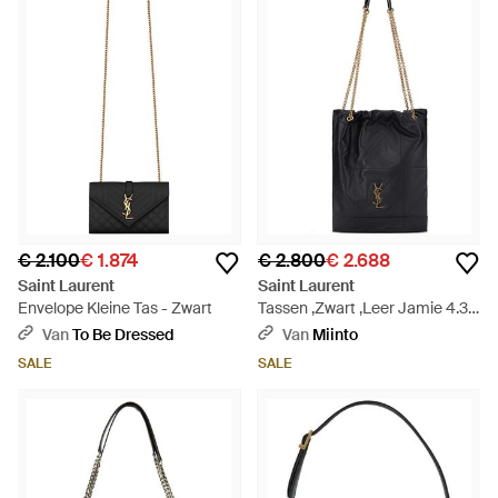
€ 2.100
€ 1.874
€ 2.800
€ 2.688
Saint Laurent
Saint Laurent
Envelope Kleine Tas - Zwart
Tassen ,Zwart ,Leer Jamie 4.3
Pochon Schoudertas - Zwart
Van
To Be Dressed
Van
Miinto
SALE
SALE