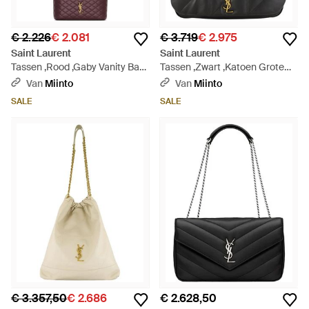
€ 2.226
€ 2.081
€ 3.719
€ 2.975
Saint Laurent
Saint Laurent
Tassen ,Rood ,Gaby Vanity Bag
Tassen ,Zwart ,Katoen Grote
- Rood
Jamie 4.3 Tas - Zwart
Van
Miinto
Van
Miinto
SALE
SALE
€ 3.357,50
€ 2.686
€ 2.628,50