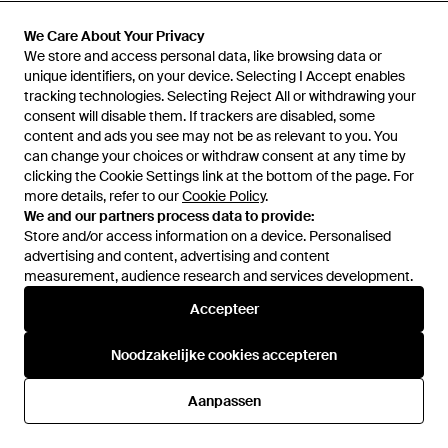
Leren Schoudertas - Zwart
Geborduurd Logo - Naturel
Van
FARFETCH
Van
FARFETCH
We Care About Your Privacy
We Care About Your Privacy
We store and access personal data, like browsing data or
We store and access personal data, like browsing data or
unique identifiers, on your device. Selecting I Accept enables
unique identifiers, on your device. Selecting I Accept enables
tracking technologies. Selecting Reject All or withdrawing your
tracking technologies. Selecting Reject All or withdrawing your
consent will disable them. If trackers are disabled, some
consent will disable them. If trackers are disabled, some
content and ads you see may not be as relevant to you. You
content and ads you see may not be as relevant to you. You
can change your choices or withdraw consent at any time by
can change your choices or withdraw consent at any time by
clicking the Cookie Settings link at the bottom of the page. For
clicking the Cookie Settings link at the bottom of the page. For
more details, refer to our
more details, refer to our
Cookie Policy
Cookie Policy
.
.
We and our partners process data to provide:
We and our partners process data to provide:
Store and/or access information on a device. Personalised
Store and/or access information on a device. Personalised
advertising and content, advertising and content
advertising and content, advertising and content
measurement, audience research and services development.
measurement, audience research and services development.
€ 2.500
€ 1.180,50
Accepteer
Accepteer
Saint Laurent
Saint Laurent
Le 5 À 7 Schoudertas Met
Tassen ,Zwart ,Leer Camera
Noodzakelijke cookies accepteren
Noodzakelijke cookies accepteren
Krokodillen-Reliëf - Paars
Bag Lou - Zwart
Van
FARFETCH
Van
Miinto
Aanpassen
Aanpassen