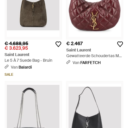
€ 4.688,95
€ 2.467
€ 3.623,95
Saint Laurent
Saint Laurent
Gewatteerde Schoudertas Met
Le 5 À 7 Suede Bag - Bruin
Ysl-Plakkaat - Paars
Van
FARFETCH
Van
Balardi
SALE