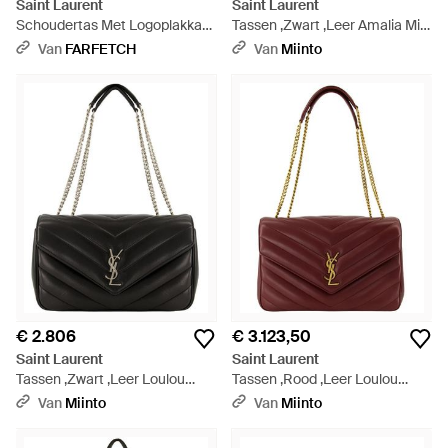
Saint Laurent
Saint Laurent
Schoudertas Met Logoplakkaat
Tassen ,Zwart ,Leer Amalia Mini
- Paars
Hobo - Zwart
Van
FARFETCH
Van
Miinto
€ 2.806
€ 3.123,50
Saint Laurent
Saint Laurent
Tassen ,Zwart ,Leer Loulou
Tassen ,Rood ,Leer Loulou
Medium Matelassé
Large - Paars
Van
Miinto
Van
Miinto
Schoudertas - Zwart