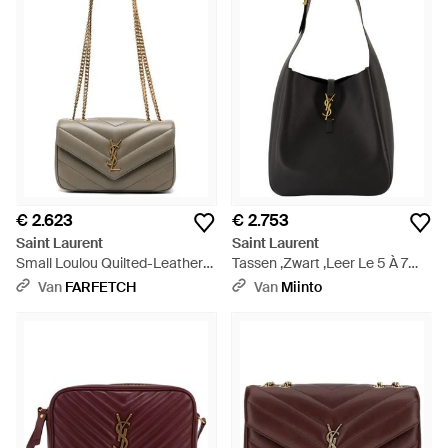
€ 2.623
€ 2.753
Saint Laurent
Saint Laurent
Small Loulou Quilted-Leather
Tassen ,Zwart ,Leer Le 5 À 7
Shoulder Bag - Naturel
Supple Large - Zwart
Van
FARFETCH
Van
Miinto