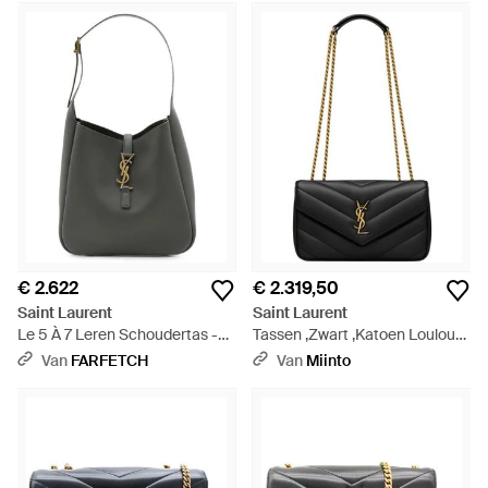
€ 2.622
€ 2.319,50
Saint Laurent
Saint Laurent
Le 5 À 7 Leren Schoudertas -
Tassen ,Zwart ,Katoen Loulou
Zwart
Small Matelassé Lambskin -
Van
FARFETCH
Van
Miinto
Zwart