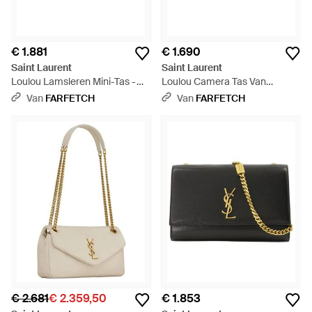
€ 1.881
€ 1.690
Saint Laurent
Saint Laurent
Loulou Lamsleren Mini-Tas -
Loulou Camera Tas Van
Groen
Matelassé Lamsleer - Zwart
Van
FARFETCH
Van
FARFETCH
€ 2.681
€ 2.359,50
€ 1.853