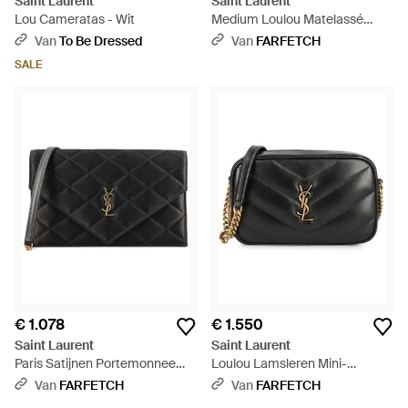
Saint Laurent
Saint Laurent
Lou Cameratas - Wit
Medium Loulou Matelassé
Suède Tas - Bruin
Van
To Be Dressed
Van
FARFETCH
SALE
€ 1.078
€ 1.550
Saint Laurent
Saint Laurent
Paris Satijnen Portemonnee
Loulou Lamsleren Mini-
Met Ketting - Zwart
Cameratas - Zwart
Van
FARFETCH
Van
FARFETCH