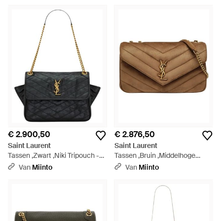
serieuze upgrade voor je garderobe zijn. Van klassiek
gewatteerde leren schoudertassen met monogramdetails tot
signature modellen zoals de Kate, LouLou en Blogger-tassen,
de selectie bevat ieder seizoen klassieke en nieuwe modellen.
€ 2.900,50
€ 2.876,50
Saint Laurent
Saint Laurent
Tassen ,Zwart ,Niki Tripouch -
Tassen ,Bruin ,Middelhoge
Zwart
Schoudertas - Bruin
Van
Miinto
Van
Miinto