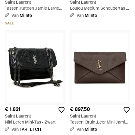
Saint Laurent
Saint Laurent
Tassen ,Katoen Jamie Large
Loulou Medium Schoudertas -
Pochon Tas - Naturel
Zwart
Van
Miinto
Van
Miinto
SALE
€ 1.821
€ 897,50
Saint Laurent
Saint Laurent
Niki Leren Mini-Tas - Zwart
Tassen ,Bruin ,Leer Mini Jamie
4.3 Schoudertas - Bruin
Van
FARFETCH
Van
Miinto