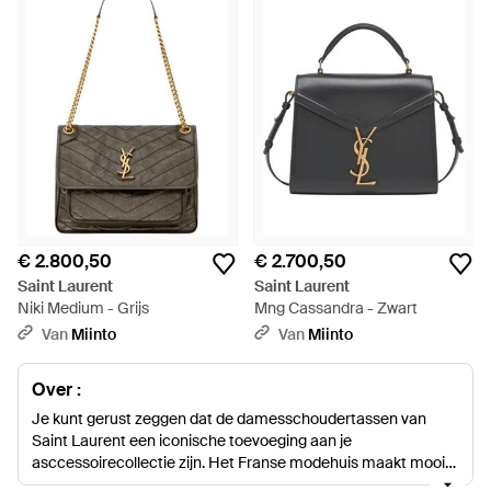
€ 2.800,50
€ 2.700,50
Saint Laurent
Saint Laurent
Niki Medium - Grijs
Mng Cassandra - Zwart
Van
Miinto
Van
Miinto
Over :
Je kunt gerust zeggen dat de damesschoudertassen van
Saint Laurent een iconische toevoeging aan je
asccessoirecollectie zijn. Het Franse modehuis maakt mooie,
elegante handtassen die nooit uit de mode raken en die een