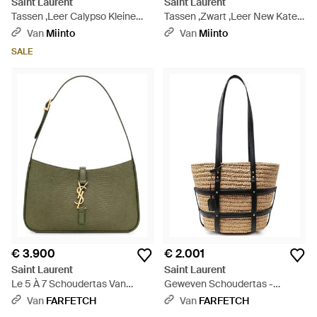
Saint Laurent
Saint Laurent
Tassen ,Leer Calypso Kleine
Tassen ,Zwart ,Leer New Kate
Tas - Naturel
Small - Zwart
Van
Miinto
Van
Miinto
SALE
€ 3.900
€ 2.001
Saint Laurent
Saint Laurent
Le 5 À 7 Schoudertas Van
Geweven Schoudertas -
Hagedissenleer - Groen
Naturel
Van
FARFETCH
Van
FARFETCH