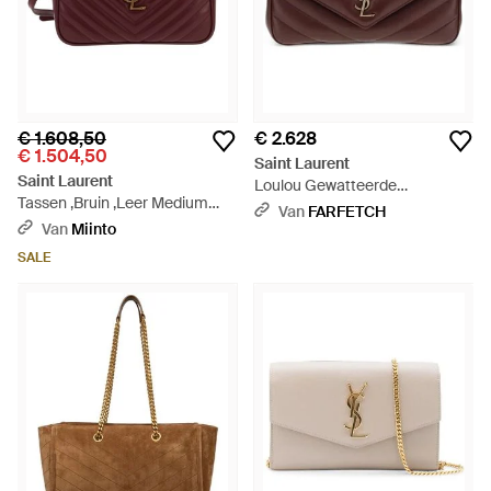
€ 1.608,50
€ 2.628
€ 1.504,50
Saint Laurent
Saint Laurent
Loulou Gewatteerde
Tassen ,Bruin ,Leer Medium
Schoudertas - Bruin
Van
FARFETCH
Lou Camera Shoulder Bag -
Van
Miinto
Rood
SALE