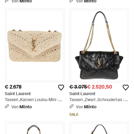
Van
Miinto
Van
Miinto
€ 2.678
€ 3.075
€ 2.520,50
Saint Laurent
Saint Laurent
Tassen ,Katoen Loulou Mini -
Tassen ,Zwart ,Schoudertas -
Metallic
Zwart
Van
Miinto
Van
Miinto
SALE