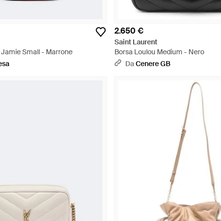
2.650 €
Saint Laurent
a Jamie Small - Marrone
Borsa Loulou Medium - Nero
esa
Da
Cenere GB