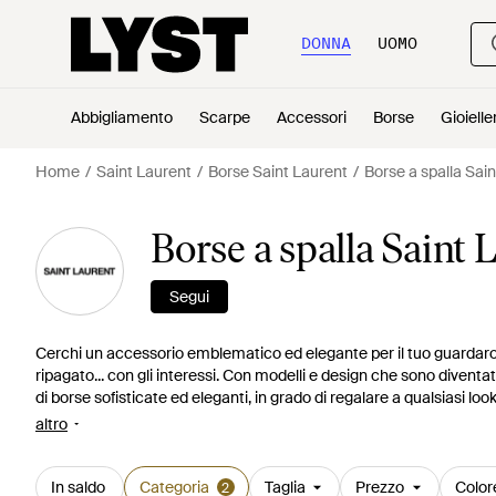
DONNA
UOMO
Abbigliamento
Scarpe
Accessori
Borse
Gioielle
Home
Saint Laurent
Borse Saint Laurent
Borse a spalla Sai
Borse a spalla Saint
Segui
Cerchi un accessorio emblematico ed elegante per il tuo guardarob
ripagato... con gli interessi. Con modelli e design che sono diventat
di borse sofisticate ed eleganti, in grado di regalare a qualsiasi look
matelassé
con minuteria monogrammata alle linee più tipiche del
altro
gamma di modelli classici e moderni, avrai solo l'imbarazzo della s
In saldo
Categoria
Taglia
Prezzo
Color
2