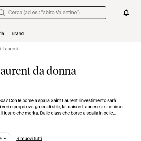
ria
Brand
nt Laurent
 Laurent da donna
a? Con le borse a spalla Saint Laurent l'investimento sarà
i veri e propri evergreen di stile, la maison francese è sinonimo
 il lustro che merita. Dalle classiche borse a spalla in pelle
 marchio come i modelli Kate, LouLou e Blogger: con questa
celta.
e
Rimuovi tutti