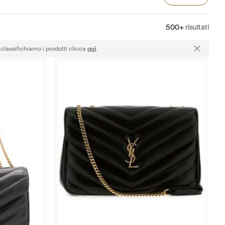
500+
risultati
classifichiamo i prodotti clicca
qui
.