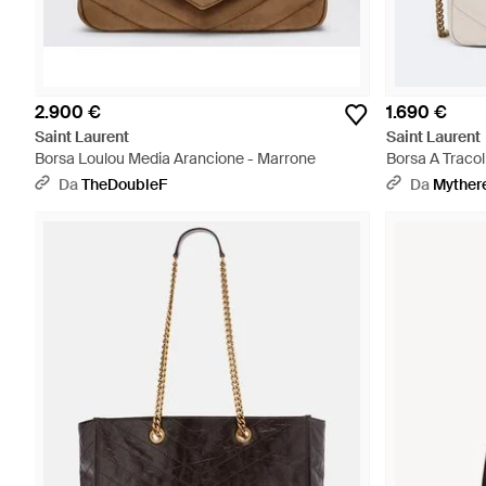
2.900 €
1.690 €
Saint Laurent
Saint Laurent
Borsa Loulou Media Arancione - Marrone
Borsa A Traco
Da
TheDoubleF
Da
Myther