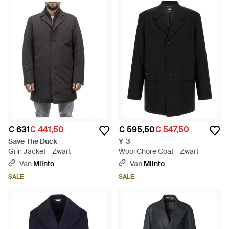
€ 631
€ 441,50
€ 595,50
€ 547,50
Save The Duck
Y-3
Grin Jacket - Zwart
Wool Chore Coat - Zwart
Van
Miinto
Van
Miinto
SALE
SALE