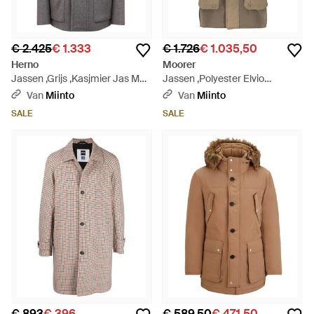
€ 2.425
€ 1.333
€ 1.726
€ 1.035,50
Herno
Moorer
Jassen ,Grijs ,Kasjmier Jas Met
Jassen ,Polyester Elvio
Capuchon - Grijs
Gewatteerde Parka - Bruin
Van
Miinto
Van
Miinto
SALE
SALE
€ 893
€ 396
€ 589,50
€ 471,50