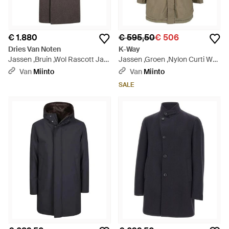
€ 1.880
€ 595,50
€ 506
Dries Van Noten
K-Way
Jassen ,Bruin ,Wol Rascott Jas
Jassen ,Groen ,Nylon Curti Wax
- Bruin
Cotton Nylon Parka - Groen
Van
Miinto
Van
Miinto
SALE