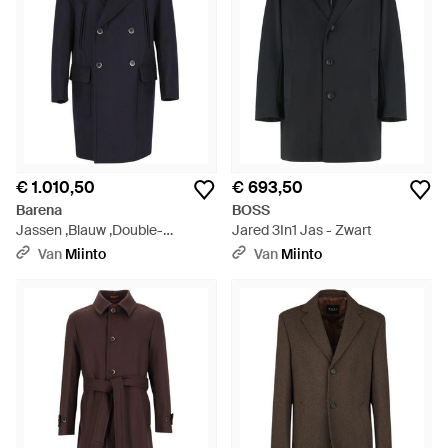
€ 1.010,50
€ 693,50
Barena
BOSS
Jassen ,Blauw ,Double-
Jared 3In1 Jas - Zwart
Breasted Coat - Blauw
Van
Miinto
Van
Miinto