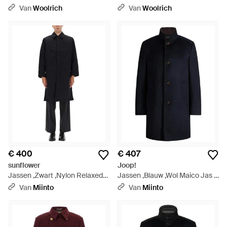
Cloud Poly Blauw Grootte -
Cloud Poly Groen Grootte -
Van
Woolrich
Van
Woolrich
Blauw
Groen
€ 400
€ 407
sunflower
Joop!
Jassen ,Zwart ,Nylon Relaxed
Jassen ,Blauw ,Wol Maico Jas -
Nylon Jas - Zwart
Blauw
Van
Miinto
Van
Miinto