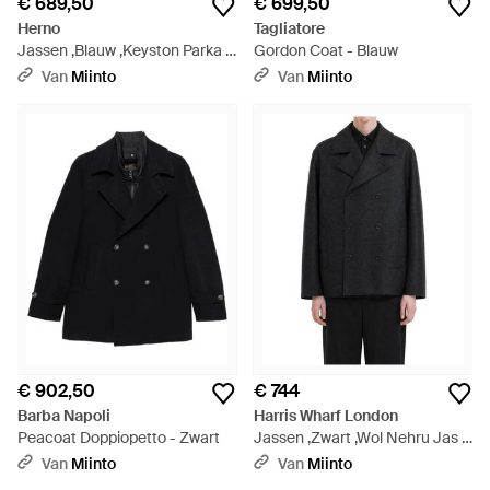
€ 689,50
€ 699,50
Herno
Tagliatore
Jassen ,Blauw ,Keyston Parka -
Gordon Coat - Blauw
Blauw
Van
Miinto
Van
Miinto
€ 902,50
€ 744
Barba Napoli
Harris Wharf London
Peacoat Doppiopetto - Zwart
Jassen ,Zwart ,Wol Nehru Jas -
Zwart
Van
Miinto
Van
Miinto