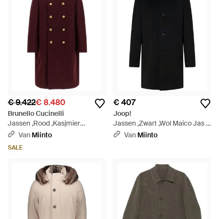
€ 9.422
€ 8.480
€ 407
Brunello Cucinelli
Joop!
Jassen ,Rood ,Kasjmier
Jassen ,Zwart ,Wol Maico Jas -
Dubbele-Breasted Jas - Rood
Zwart
Van
Miinto
Van
Miinto
SALE