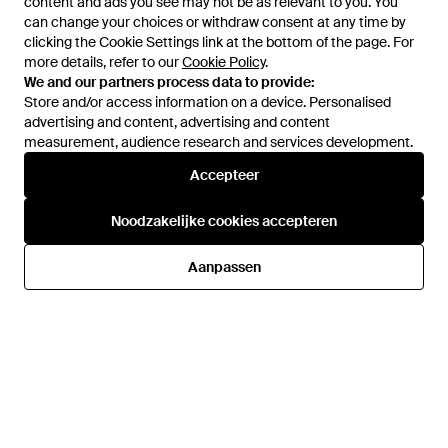
content and ads you see may not be as relevant to you. You
content and ads you see may not be as relevant to you. You
can change your choices or withdraw consent at any time by
can change your choices or withdraw consent at any time by
clicking the Cookie Settings link at the bottom of the page. For
clicking the Cookie Settings link at the bottom of the page. For
more details, refer to our
more details, refer to our
Cookie Policy
Cookie Policy
.
.
We and our partners process data to provide:
We and our partners process data to provide:
Store and/or access information on a device. Personalised
Store and/or access information on a device. Personalised
advertising and content, advertising and content
advertising and content, advertising and content
measurement, audience research and services development.
measurement, audience research and services development.
Accepteer
Accepteer
€ 3.757
€ 980,50
Versace
Stone Island
Noodzakelijke cookies accepteren
Noodzakelijke cookies accepteren
Jassen ,Grijs ,Kasjmier
Nylon Smerigliato Ghost Cargo
Cashmere Jas - Bruin
Parka - Blauw
Van
Miinto
Van
Miinto
Aanpassen
Aanpassen