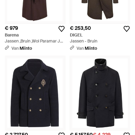
€ 979
€ 253,50
Barena
DIGEL
Jassen ,Bruin ,Wol Paramar Jas
Jassen - Bruin
- Bruin
Van
Miinto
Van
Miinto
€ 2.727,50
€ 5.157,50
€ 4.229