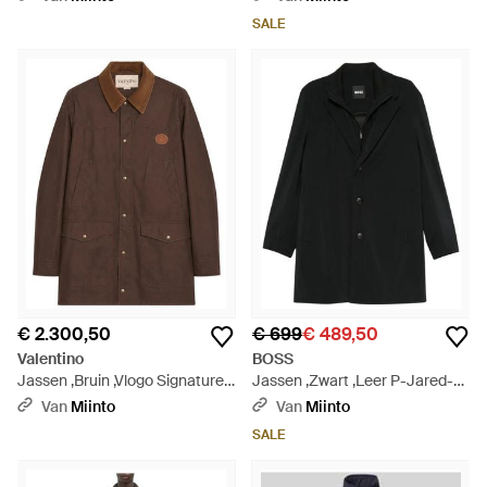
SALE
€ 2.300,50
€ 699
€ 489,50
Valentino
BOSS
Jassen ,Bruin ,Vlogo Signature
Jassen ,Zwart ,Leer P-Jared-
Canvas Jas - Bruin
3In 1-253F - Zwart
Van
Miinto
Van
Miinto
SALE