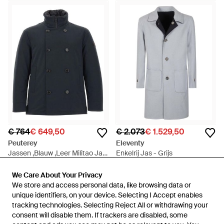
€ 764
€ 649,50
€ 2.073
€ 1.529,50
Peuterey
Eleventy
Jassen ,Blauw ,Leer Militao Jas
Enkelrij Jas - Grijs
- Blauw
Van
Miinto
Van
Miinto
We Care About Your Privacy
We Care About Your Privacy
SALE
SALE
We store and access personal data, like browsing data or
We store and access personal data, like browsing data or
unique identifiers, on your device. Selecting I Accept enables
unique identifiers, on your device. Selecting I Accept enables
tracking technologies. Selecting Reject All or withdrawing your
tracking technologies. Selecting Reject All or withdrawing your
consent will disable them. If trackers are disabled, some
consent will disable them. If trackers are disabled, some