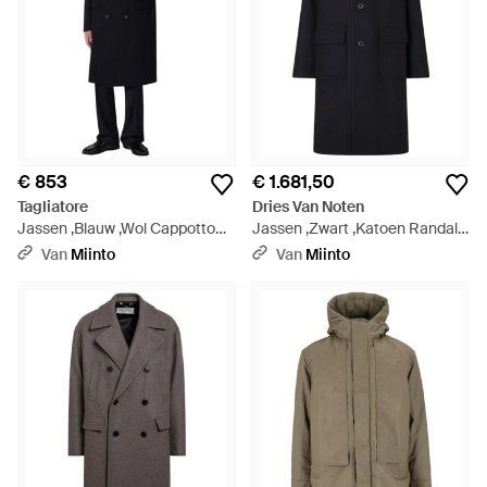
€ 853
€ 1.681,50
Tagliatore
Dries Van Noten
Jassen ,Blauw ,Wol Cappotto
Jassen ,Zwart ,Katoen Randale
Londra - Zwart
Jas - Blauw
Van
Miinto
Van
Miinto