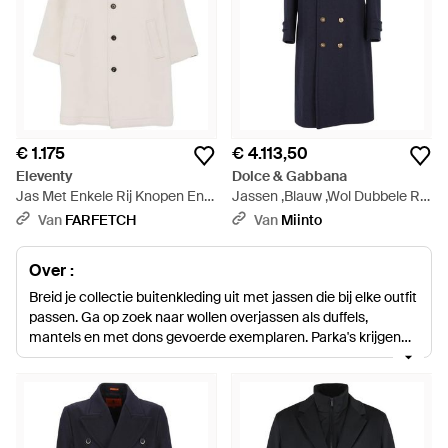
€ 1.175
€ 4.113,50
Eleventy
Dolce & Gabbana
Jas Met Enkele Rij Knopen En
Jassen ,Blauw ,Wol Dubbele Rij
Capuchon - Wit
Woljas - Blauw
Van
FARFETCH
Van
Miinto
Over :
Breid je collectie buitenkleding uit met jassen die bij elke outfit
passen. Ga op zoek naar wollen overjassen als duffels,
mantels en met dons gevoerde exemplaren. Parka's krijgen
capuchons van bont die ze een jaren 60 mod-stijl geven of
krijgen een moderne twist met felle kleuren, terwijl de
trenchcoats van Burberry een meer klassieke stijl
vertegenwoordigen.