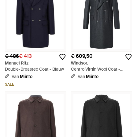
€ 486
€ 413
€ 609,50
Manuel Ritz
Windsor.
Double-Breasted Coat - Blauw
Centro Virgin Wool Coat -
Zwart
Van
Miinto
Van
Miinto
SALE