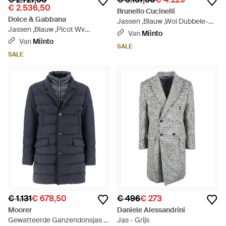
€ 2.536,50
Brunello Cucinelli
Dolce & Gabbana
Jassen ,Blauw ,Wol Dubbele-
Jassen ,Blauw ,Picot Wv
Breasted Overjas - Blauw
Van
Miinto
M.Rasata - Blauw
Van
Miinto
SALE
SALE
€ 1.131
€ 678,50
€ 496
€ 273
Moorer
Daniele Alessandrini
Gewatteerde Ganzendonsjas -
Jas - Grijs