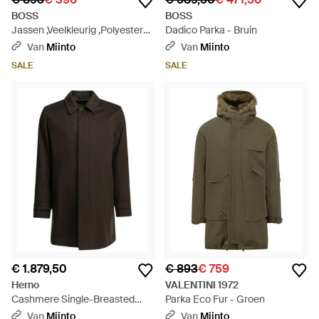
BOSS
BOSS
Jassen ,Veelkleurig ,Polyester
Dadico Parka - Bruin
Dejam Houndstooth Jas - Bruin
Van
Miinto
Van
Miinto
SALE
SALE
€ 1.879,50
€ 893
€ 759
Herno
VALENTINI 1972
Cashmere Single-Breasted
Parka Eco Fur - Groen
Coat - Zwart
Van
Miinto
Van
Miinto