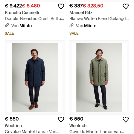
€ 9.422
€ 8.480
€ 387
€ 328,50
Brunello Cucinelli
Manuel Ritz
Double-Breasted Crest-Button
Blauwe Wollen Blend Gelaagde
Coat - Blauw
Jas - Zwart
Van
Miinto
Van
Miinto
SALE
SALE
€ 550
€ 550
Woolrich
Woolrich
Gevulde Mantel Lamar Van
Gevulde Mantel Lamar Van