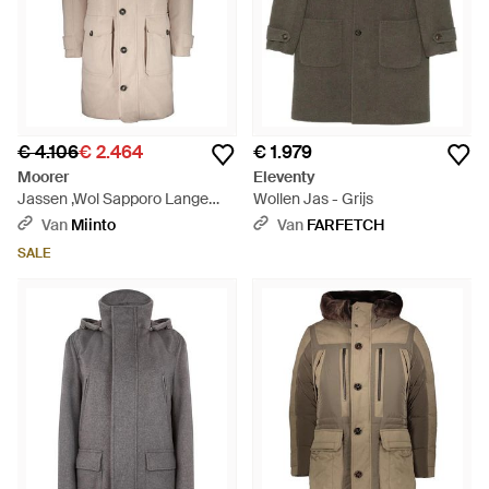
€ 4.106
€ 2.464
€ 1.979
Moorer
Eleventy
Jassen ,Wol Sapporo Lange
Wollen Jas - Grijs
Jas - Naturel
Van
Miinto
Van
FARFETCH
SALE