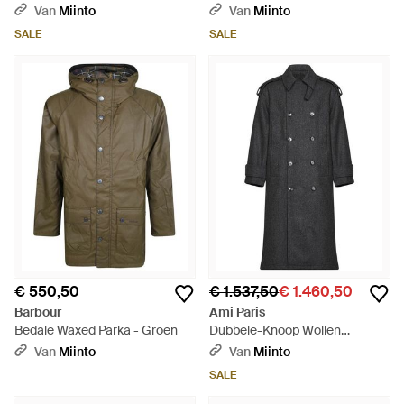
Blauw
Van
Miinto
Van
Miinto
SALE
SALE
€ 550,50
€ 1.537,50
€ 1.460,50
Barbour
Ami Paris
Bedale Waxed Parka - Groen
Dubbele-Knoop Wollen
Trenchcoat - Zwart
Van
Miinto
Van
Miinto
SALE