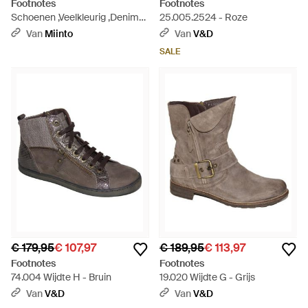
Footnotes
Footnotes
Schoenen ,Veelkleurig ,Denim
25.005.2524 - Roze
Elke Sneaker - Wit
Van
Miinto
Van
V&D
SALE
€ 179,95
€ 107,97
€ 189,95
€ 113,97
Footnotes
Footnotes
74.004 Wijdte H - Bruin
19.020 Wijdte G - Grijs
Van
V&D
Van
V&D