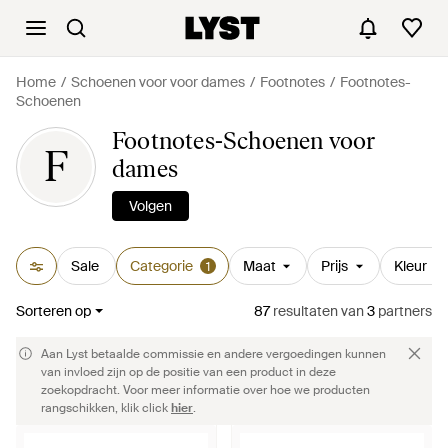
Home
Schoenen voor voor dames
Footnotes
Footnotes-
Schoenen
Footnotes-Schoenen voor
F
dames
Volgen
Sale
Categorie
Maat
Prijs
Kleur
1
Sorteren op
87
resultaten
van
3
partners
Aan Lyst betaalde commissie en andere vergoedingen kunnen
van invloed zijn op de positie van een product in deze
zoekopdracht. Voor meer informatie over hoe we producten
rangschikken, klik click
hier
.