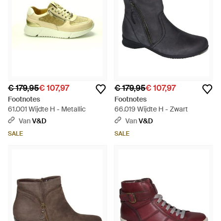
€ 179,95
€ 107,97
€ 179,95
€ 107,97
Footnotes
Footnotes
61.001 Wijdte H - Metallic
66.019 Wijdte H - Zwart
Van
V&D
Van
V&D
SALE
SALE