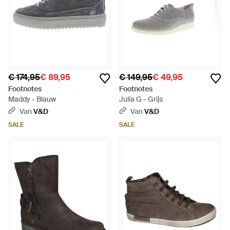
€ 174,95
€ 89,95
€ 149,95
€ 49,95
Footnotes
Footnotes
Maddy - Blauw
Julia G - Grijs
Van
V&D
Van
V&D
SALE
SALE