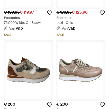
€ 199,95
€ 119,97
€ 179,95
€ 125,96
Footnotes
Footnotes
76.020 Wijdte G - Blauw
Lexi - Grijs
Van
V&D
Van
V&D
SALE
SALE
€ 200
€ 200