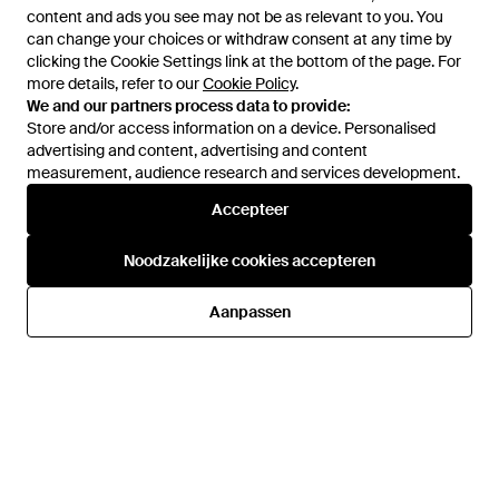
content and ads you see may not be as relevant to you. You
content and ads you see may not be as relevant to you. You
can change your choices or withdraw consent at any time by
can change your choices or withdraw consent at any time by
clicking the Cookie Settings link at the bottom of the page. For
clicking the Cookie Settings link at the bottom of the page. For
more details, refer to our
more details, refer to our
Cookie Policy
Cookie Policy
.
.
We and our partners process data to provide:
We and our partners process data to provide:
Store and/or access information on a device. Personalised
Store and/or access information on a device. Personalised
advertising and content, advertising and content
advertising and content, advertising and content
measurement, audience research and services development.
measurement, audience research and services development.
Accepteer
Accepteer
€ 169,95
€ 101,97
€ 159,95
€ 95,97
Footnotes
Footnotes
Noodzakelijke cookies accepteren
Noodzakelijke cookies accepteren
79.050 Wijdte H - Blauw
62.006 Wijdte G - Wit
Van
V&D
Van
V&D
Aanpassen
Aanpassen
SALE
SALE