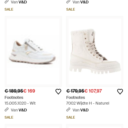
Van
V&D
Van
V&D
SALE
SALE
€ 189,95
€ 169
€ 179,95
€ 107,97
Footnotes
Footnotes
15.005.1020 - Wit
7002 Wijdte H - Naturel
Van
V&D
Van
V&D
SALE
SALE