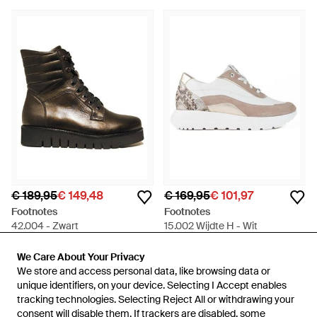
€ 189,95
€ 149,48
€ 169,95
€ 101,97
Footnotes
Footnotes
42.004 - Zwart
15.002 Wijdte H - Wit
Van
V&D
Van
V&D
We Care About Your Privacy
We Care About Your Privacy
SALE
SALE
We store and access personal data, like browsing data or
We store and access personal data, like browsing data or
unique identifiers, on your device. Selecting I Accept enables
unique identifiers, on your device. Selecting I Accept enables
tracking technologies. Selecting Reject All or withdrawing your
tracking technologies. Selecting Reject All or withdrawing your
consent will disable them. If trackers are disabled, some
consent will disable them. If trackers are disabled, some