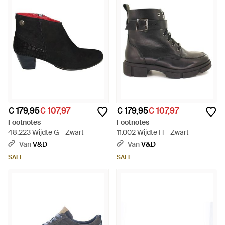
€ 179,95
€ 107,97
€ 179,95
€ 107,97
Footnotes
Footnotes
48.223 Wijdte G - Zwart
11.002 Wijdte H - Zwart
Van
V&D
Van
V&D
SALE
SALE