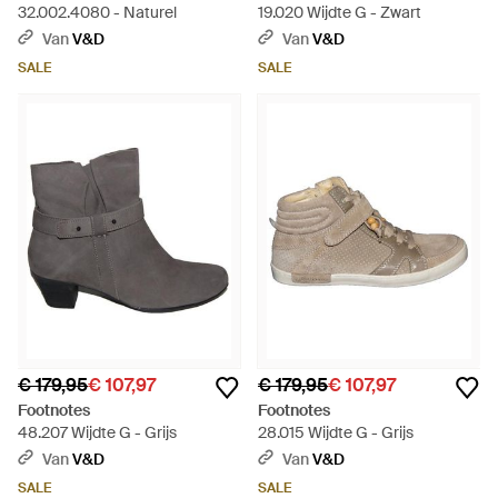
32.002.4080 - Naturel
19.020 Wijdte G - Zwart
Van
V&D
Van
V&D
SALE
SALE
€ 179,95
€ 107,97
€ 179,95
€ 107,97
Footnotes
Footnotes
48.207 Wijdte G - Grijs
28.015 Wijdte G - Grijs
Van
V&D
Van
V&D
SALE
SALE