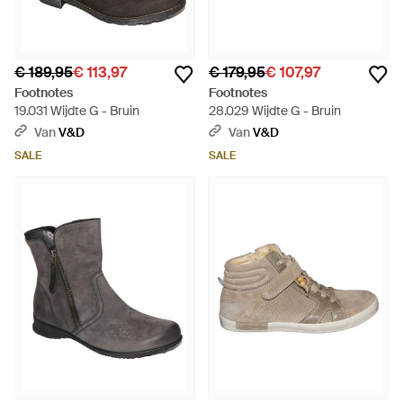
€ 189,95
€ 113,97
€ 179,95
€ 107,97
Footnotes
Footnotes
19.031 Wijdte G - Bruin
28.029 Wijdte G - Bruin
Van
V&D
Van
V&D
SALE
SALE