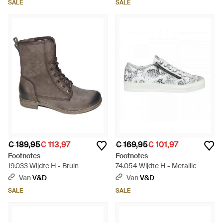
SALE
SALE
€ 189,95
€ 113,97
€ 169,95
€ 101,97
Footnotes
Footnotes
19.033 Wijdte H - Bruin
74.054 Wijdte H - Metallic
Van
V&D
Van
V&D
SALE
SALE