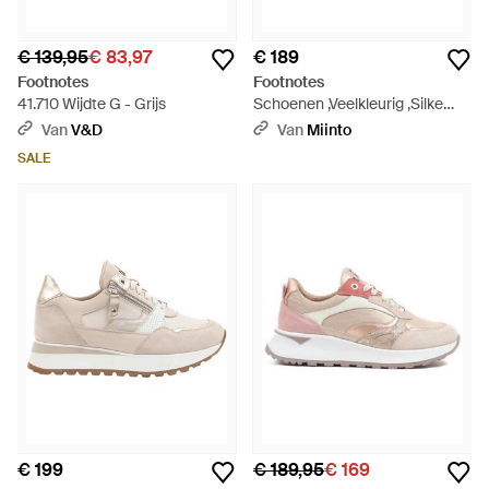
€ 139,95
€ 83,97
€ 189
Footnotes
Footnotes
41.710 Wijdte G - Grijs
Schoenen ,Veelkleurig ,Silke
Sneaker - Roze
Van
V&D
Van
Miinto
SALE
€ 199
€ 189,95
€ 169