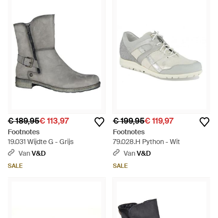
€ 189,95
€ 113,97
€ 199,95
€ 119,97
Footnotes
Footnotes
19.031 Wijdte G - Grijs
79.028.H Python - Wit
Van
V&D
Van
V&D
SALE
SALE