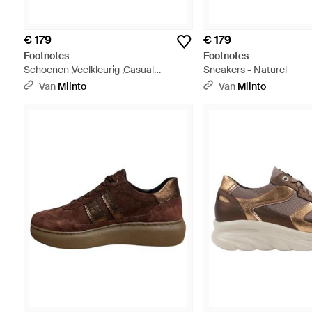
€ 179
€ 179
Footnotes
Footnotes
Schoenen ,Veelkleurig ,Casual
Sneakers - Naturel
Sneaker Schoenen - Wit
Van
Miinto
Van
Miinto