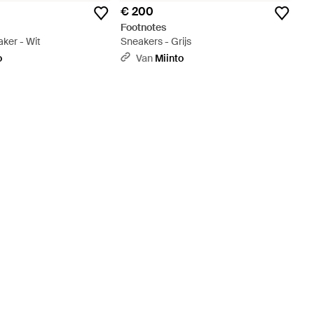
€ 200
Footnotes
ker - Wit
Sneakers - Grijs
o
Van
Miinto