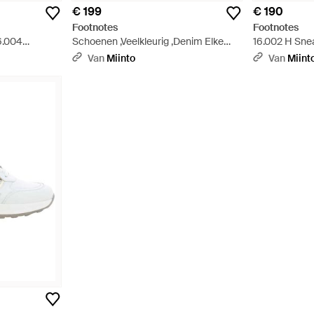
€ 199
€ 190
Footnotes
Footnotes
6.004
Schoenen ,Veelkleurig ,Denim Elke
16.002 H Snea
Sneaker - Wit
Van
Miinto
Van
Miint