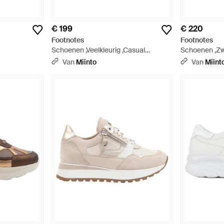
€ 199
€ 220
Footnotes
Footnotes
Schoenen ,Veelkleurig ,Casual
Schoenen ,Zw
Sneaker Schoenen - Blauw
Sneaker - Zw
Van
Miinto
Van
Miint