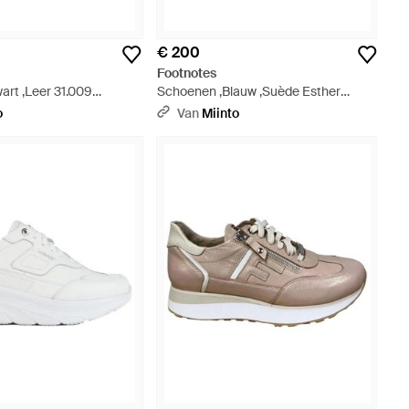
€ 200
Footnotes
art ,Leer 31.009
Schoenen ,Blauw ,Suède Esther
art
Sneaker - Blauw
o
Van
Miinto