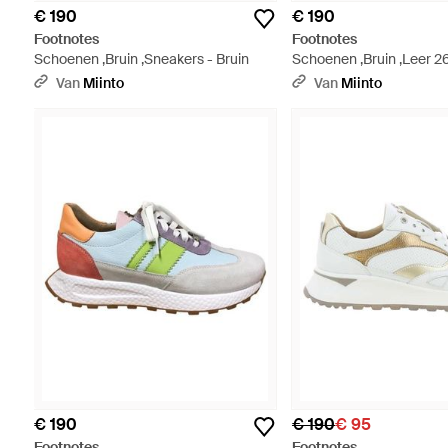
€ 190
€ 190
Footnotes
Footnotes
Schoenen ,Bruin ,Sneakers - Bruin
Schoenen ,Bruin ,Leer 2
Sneakers - Bruin
Van
Miinto
Van
Miinto
€ 190
€ 190
€ 95
Footnotes
Footnotes