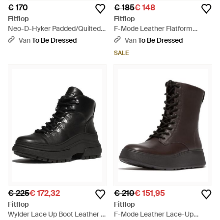
€ 170
€ 185
€ 148
Fitflop
Fitflop
Neo-D-Hyker Padded/Quilted
F-Mode Leather Flatform
Boot Short (Zip) - Zwart
Chelsea Boots - Bruin
Van
To Be Dressed
Van
To Be Dressed
SALE
€ 225
€ 172,32
€ 210
€ 151,95
Fitflop
Fitflop
Wylder Lace Up Boot Leather -
F-Mode Leather Lace-Up