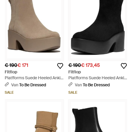
€ 190
€ 171
€ 190
€ 173,45
Fitflop
Fitflop
Platfforms Suede Heeled Ankle
Platfforms Suede Heeled Ankle
Boots - Bruin
Boots - Zwart
Van
To Be Dressed
Van
To Be Dressed
SALE
SALE