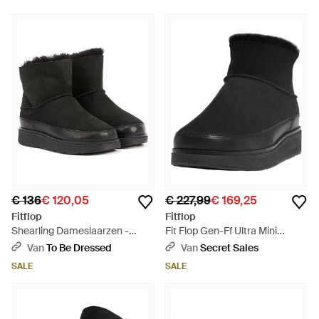
€ 136
€ 120,05
€ 227,99
€ 169,25
Fitflop
Fitflop
Shearling Dameslaarzen -
Fit Flop Gen-Ff Ultra Mini
Zwart
Doubleface Enkellaarsjes -
Van
To Be Dressed
Van
Secret Sales
Zwart
SALE
SALE