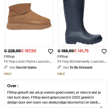
€ 228,99
€ 167,50
€ 186,99
€ 141,75
Fitflop
Fitflop
Fit Flop Leren Platte Laarzen
Fit Flop Wonderwelly-Laarzen
Voor (Tan) - Bruin
Voor (Marine) - Blauw
Van
Secret Sales
Van
To Be Dressed
SALE
SALE
Over :
Fitflop gelooft dat als je voeten goed voelen, er niets is wat je
niet kunt doen. Fitflop werd gelanceerd in 2007, geleid in
design door een team van deskundige biochemici en biedt
meer dan 20 miljoen verkochte paren. Het is een fris en leuk