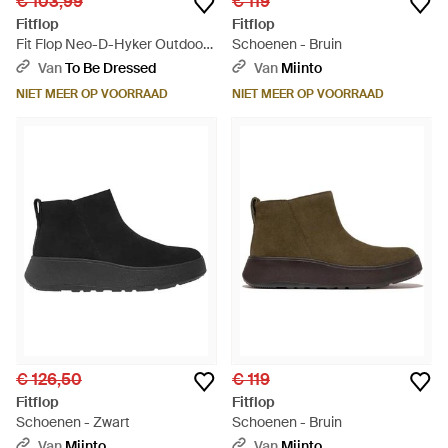
€ 103,99
€ 119
Fitflop
Fitflop
Fit Flop Neo-D-Hyker Outdoor
Schoenen - Bruin
Laarzen - Zwart
Van
To Be Dressed
Van
Miinto
NIET MEER OP VOORRAAD
NIET MEER OP VOORRAAD
€ 126,50
€ 119
Fitflop
Fitflop
Schoenen - Zwart
Schoenen - Bruin
Van
Miinto
Van
Miinto