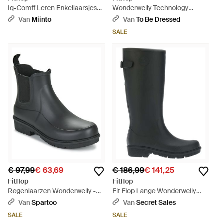
Iq-Comff Leren Enkellaarsjes
Wonderwelly Technology
Met Kwastjes - Zwart
Laarzen - Zwart
Van
Miinto
Van
To Be Dressed
SALE
€ 97,99
€ 63,69
€ 186,99
€ 141,25
Fitflop
Fitflop
Regenlaarzen Wonderwelly -
Fit Flop Lange Wonderwelly
Zwart
Technologie Wellington
Van
Spartoo
Van
Secret Sales
Laarzen - Zwart
SALE
SALE