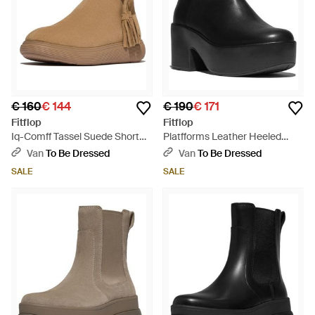
€ 160
€ 144
€ 190
€ 171
Fitflop
Fitflop
Iq-Comff Tassel Suede Short
Platfforms Leather Heeled
Boots - Bruin
Ankle Boots - Zwart
Van
To Be Dressed
Van
To Be Dressed
SALE
SALE