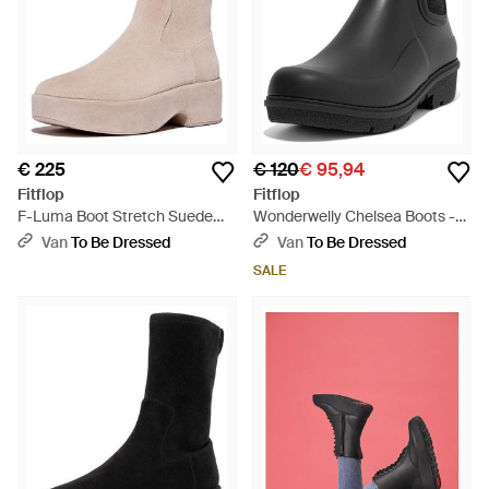
€ 225
€ 120
€ 95,94
Fitflop
Fitflop
F-Luma Boot Stretch Suede
Wonderwelly Chelsea Boots -
(Wrapped) - Naturel
Zwart
Van
To Be Dressed
Van
To Be Dressed
SALE