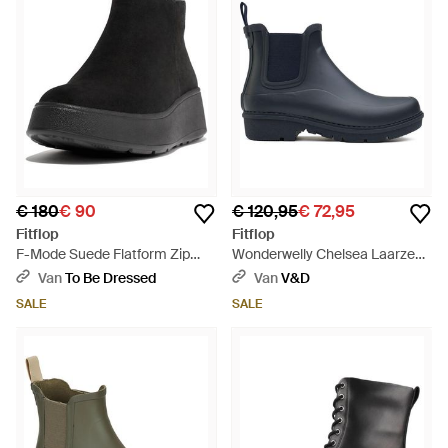
€ 180
€ 90
€ 120,95
€ 72,95
Fitflop
Fitflop
F-Mode Suede Flatform Zip
Wonderwelly Chelsea Laarzen -
Ankle Boots - Zwart
Blauw
Van
To Be Dressed
Van
V&D
SALE
SALE