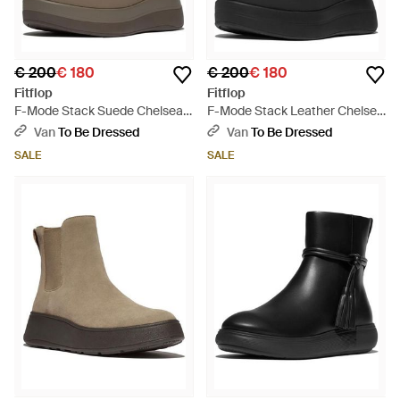
€ 200
€ 180
€ 200
€ 180
Fitflop
Fitflop
F-Mode Stack Suede Chelsea
F-Mode Stack Leather Chelsea
Boots - Bruin
Boots - Zwart
Van
To Be Dressed
Van
To Be Dressed
SALE
SALE