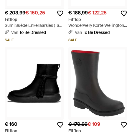
€ 203,99
€ 150,25
€ 188,99
€ 122,25
Fitflop
Fitflop
Sumi Suède Enkellaarsjes (Tan)
Wonderwelly Korte Wellington
- Bruin
Laarzen (Middernacht Marine) -
Van
To Be Dressed
Van
To Be Dressed
Blauw
SALE
SALE
€ 160
€ 170,99
€ 109
Fitflop
Fitflop