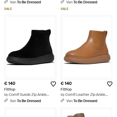
Boots - Zwart
Flatform Ankle Boots - Bruin
Van
To Be Dressed
Van
To Be Dressed
SALE
SALE
€ 140
€ 140
Fitflop
Fitflop
Iq-Comff Suede Zip Ankle
Iq-Comff Leather Zip Ankle
Boots - Zwart
Boots - Bruin
Van
To Be Dressed
Van
To Be Dressed