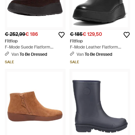
€ 252,99
€ 186
€ 185
€ 129,50
Fitflop
Fitflop
F-Mode Suede Flatform
F-Mode Leather Flatform
Chelsea Boots - Zwart
Chelsea Boots - Zwart
Van
To Be Dressed
Van
To Be Dressed
SALE
SALE