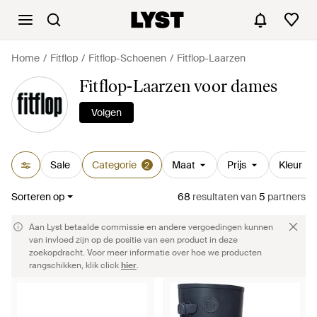
Home
Fitflop
Fitflop-Schoenen
Fitflop-Laarzen
Fitflop-Laarzen voor dames
Volgen
Sale
Categorie
Maat
Prijs
Kleur
2
Sorteren op
68
resultaten
van
5
partners
Aan Lyst betaalde commissie en andere vergoedingen kunnen
van invloed zijn op de positie van een product in deze
zoekopdracht. Voor meer informatie over hoe we producten
rangschikken, klik click
hier
.