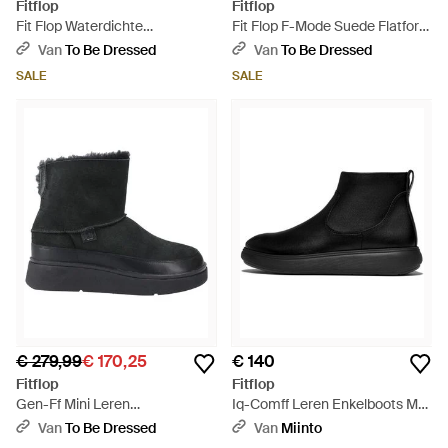
Fitflop
Fitflop
Fit Flop Waterdichte
Fit Flop F-Mode Suede Flatform
Wandelschoenen (Marine) -
Enkellaarsjes - Bruin
Van
To Be Dressed
Van
To Be Dressed
Zwart
SALE
SALE
€ 279,99
€ 170,25
€ 140
Fitflop
Fitflop
Gen-Ff Mini Leren
Iq-Comff Leren Enkelboots Met
Enkellaarsjes (Allemaal) - Zwart
Rits - Zwart
Van
To Be Dressed
Van
Miinto