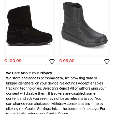
€ 100,99
€ 96,80
Fitflop
Fitflop
Fit Flop Original Mukluk Shorty
Enkellaarzen Loaff Shorty Zip
We Care About Your Privacy
We Care About Your Privacy
Shearling Laarzen - Zwart
Boot - Zwart
Van
Secret Sales
Van
Spartoo
We store and access personal data, like browsing data or
We store and access personal data, like browsing data or
unique identifiers, on your device. Selecting I Accept enables
unique identifiers, on your device. Selecting I Accept enables
NIET MEER OP VOORRAAD
NIET MEER OP VOORRAAD
tracking technologies. Selecting Reject All or withdrawing your
tracking technologies. Selecting Reject All or withdrawing your
consent will disable them. If trackers are disabled, some
consent will disable them. If trackers are disabled, some
content and ads you see may not be as relevant to you. You
content and ads you see may not be as relevant to you. You
can change your choices or withdraw consent at any time by
can change your choices or withdraw consent at any time by
68 van 68 artikelen
clicking the Cookie Settings link at the bottom of the page. For
clicking the Cookie Settings link at the bottom of the page. For
more details, refer to our
more details, refer to our
Cookie Policy
Cookie Policy
.
.