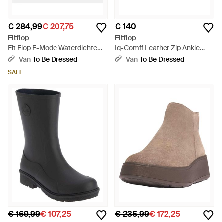
€ 284,99
€ 207,75
€ 140
Fitflop
Fitflop
Fit Flop F-Mode Waterdichte
Iq-Comff Leather Zip Ankle
Leren Flatform Chelsea Boots -
Boots - Zwart
Van
To Be Dressed
Van
To Be Dressed
Zwart
SALE
€ 169,99
€ 107,25
€ 235,99
€ 172,25