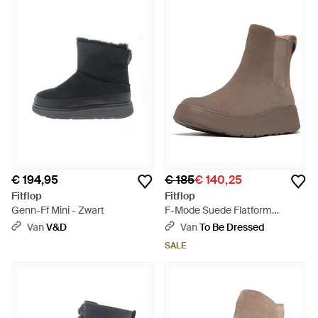
€ 194,95
€ 185
€ 140,25
Fitflop
Fitflop
Genn-Ff Mini - Zwart
F-Mode Suede Flatform
Chelsea Boots - Bruin
Van
V&D
Van
To Be Dressed
SALE