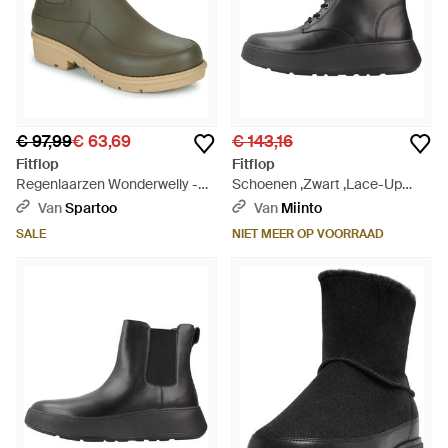
€ 97,99
€ 63,69
€ 143,16
Fitflop
Fitflop
Regenlaarzen Wonderwelly -
Schoenen ,Zwart ,Lace-Up
Groen
Boots - Zwart
Van
Spartoo
Van
Miinto
SALE
NIET MEER OP VOORRAAD