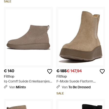
SALE
€ 140
€ 185
€ 147,94
Fitflop
Fitflop
Iq-Comff Suède Enkellaarsjes
F-Mode Suede Flatform
Met Rits - Bruin
Chelsea Boots 2-Tone Elastic -
Van
Miinto
Van
To Be Dressed
Bruin
SALE