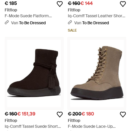
€ 185
€ 160
€ 144
Fitflop
Fitflop
F-Mode Suede Flatform
Iq-Comff Tassel Leather Short
Chelsea Boots - Bruin
Boots - Zwart
Van
To Be Dressed
Van
To Be Dressed
SALE
€ 160
€ 151,39
€ 200
€ 180
Fitflop
Fitflop
Iq-Comff Tassel Suede Short
F-Mode Suede Lace-Up