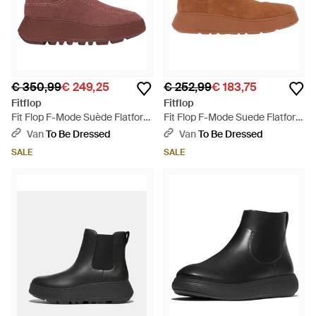
€ 350,99
€ 249,25
€ 252,99
€ 183,75
Fitflop
Fitflop
Fit Flop F-Mode Suède Flatform
Fit Flop F-Mode Suede Flatform
Winterlaarzen - Bruin
Chelsea Laarzen (Tan) - Bruin
Van
To Be Dressed
Van
To Be Dressed
SALE
SALE