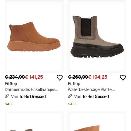
merk dat wordt ondersteund door kwaliteit en aandacht voor
detail. Met Fitflop boots hoef je geen concessies te doen aan
kwaliteit, alleen omdat je stijl aan je hoofd hebt. Deze
fantastische schoeisel stukken laten je er geweldig uitzien en
voelen door de seizoenen, ongeacht wat de elementen naar
je toe gooien.
€ 234,99
€ 141,25
€ 268,99
€ 194,25
Fitflop
Fitflop
Damesmode: Enkellaarsjes
Waterbestendige Platte
Met Platte Zool Van Suède (Tan)
Chelsea-Laarzen Voor - Bruin
Van
To Be Dressed
Van
To Be Dressed
- Bruin
SALE
SALE