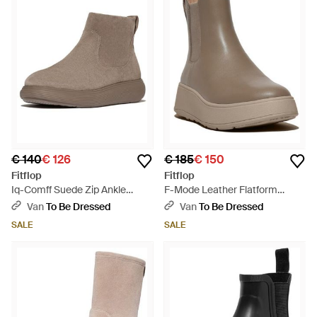
€ 140
€ 126
€ 185
€ 150
Fitflop
Fitflop
Iq-Comff Suede Zip Ankle
F-Mode Leather Flatform
Boots - Bruin
Chelsea Boots - Bruin
Van
To Be Dressed
Van
To Be Dressed
SALE
SALE