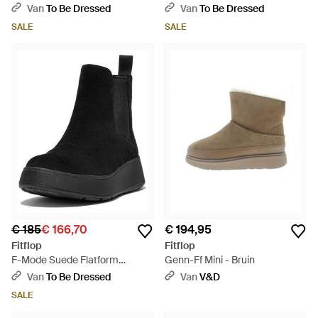
Zwart
Flatform Ankle Boots - Zwart
Van
To Be Dressed
Van
To Be Dressed
SALE
SALE
€ 185
€ 166,70
€ 194,95
Fitflop
Fitflop
F-Mode Suede Flatform
Genn-Ff Mini - Bruin
Chelsea Boots - Zwart
Van
To Be Dressed
Van
V&D
SALE