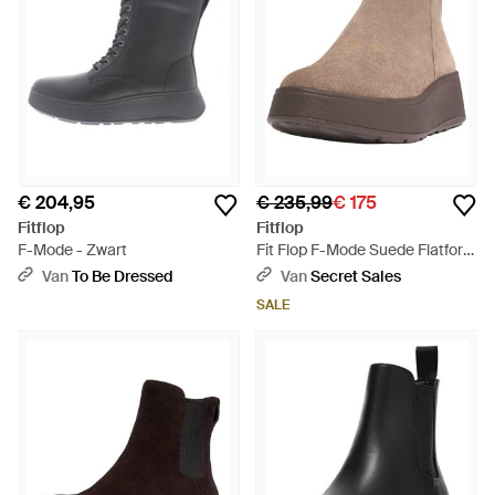
€ 204,95
€ 235,99
€ 175
Fitflop
Fitflop
F-Mode - Zwart
Fit Flop F-Mode Suede Flatform
Enkellaars Met Zijrits - Bruin
Van
To Be Dressed
Van
Secret Sales
SALE