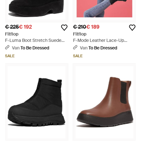
€ 225
€ 192
€ 210
€ 189
Fitflop
Fitflop
F-Luma Boot Stretch Suede
F-Mode Leather Lace-Up
(Wrapped) - Zwart
Flatform Ankle Boots - Roze
Van
To Be Dressed
Van
To Be Dressed
SALE
SALE