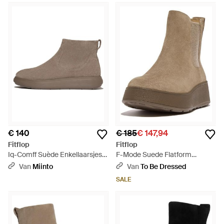
€ 140
€ 185
€ 147,94
Fitflop
Fitflop
Iq-Comff Suède Enkellaarsjes
F-Mode Suede Flatform
Met Rits - Bruin
Chelsea Boots 2-Tone Elastic -
Van
Miinto
Van
To Be Dressed
Bruin
SALE