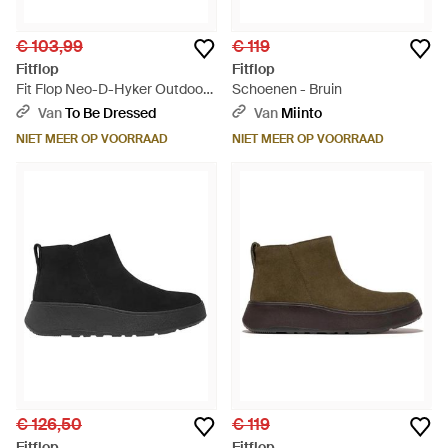
€ 103,99
€ 119
Fitflop
Fitflop
Fit Flop Neo-D-Hyker Outdoor
Schoenen - Bruin
Laarzen - Zwart
Van
To Be Dressed
Van
Miinto
NIET MEER OP VOORRAAD
NIET MEER OP VOORRAAD
€ 126,50
€ 119
Fitflop
Fitflop