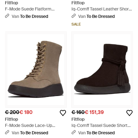
Fitflop
Fitflop
F-Mode Suede Flatform
Iq-Comff Tassel Leather Short
Chelsea Boots - Bruin
Boots - Zwart
Van
To Be Dressed
Van
To Be Dressed
SALE
€ 200
€ 180
€ 160
€ 151,39
Fitflop
Fitflop
F-Mode Suede Lace-Up
Iq-Comff Tassel Suede Short
Flatform Ankle Boots - Bruin
Boots - Zwart
Van
To Be Dressed
Van
To Be Dressed