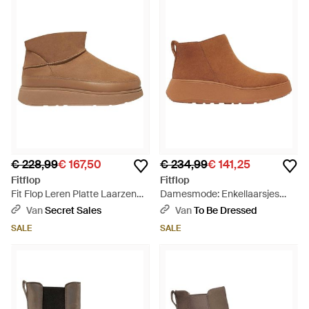
€ 228,99
€ 167,50
€ 234,99
€ 141,25
Fitflop
Fitflop
Fit Flop Leren Platte Laarzen
Damesmode: Enkellaarsjes
Voor (Tan) - Bruin
Met Platte Zool Van Suède (Tan)
Van
Secret Sales
Van
To Be Dressed
- Bruin
SALE
SALE