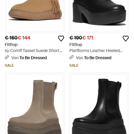
€ 160
€ 144
€ 190
€ 171
Fitflop
Fitflop
Iq-Comff Tassel Suede Short
Platfforms Leather Heeled
Boots - Bruin
Ankle Boots - Zwart
Van
To Be Dressed
Van
To Be Dressed
SALE
SALE