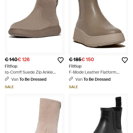
€ 140
€ 126
€ 185
€ 150
Fitflop
Fitflop
Iq-Comff Suede Zip Ankle
F-Mode Leather Flatform
Boots - Bruin
Chelsea Boots - Bruin
Van
To Be Dressed
Van
To Be Dressed
SALE
SALE