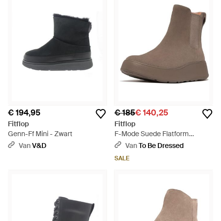
€ 194,95
€ 185
€ 140,25
Fitflop
Fitflop
Genn-Ff Mini - Zwart
F-Mode Suede Flatform
Chelsea Boots - Bruin
Van
V&D
Van
To Be Dressed
SALE