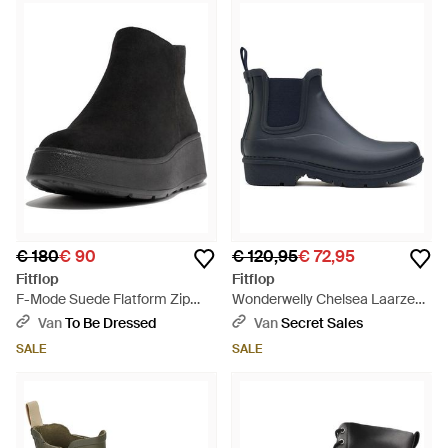
€ 180
€ 90
€ 120,95
€ 72,95
Fitflop
Fitflop
F-Mode Suede Flatform Zip
Wonderwelly Chelsea Laarzen -
Ankle Boots - Zwart
Blauw
Van
To Be Dressed
Van
Secret Sales
SALE
SALE