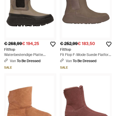
€ 268,99
€ 194,25
€ 252,99
€ 183,50
Fitflop
Fitflop
Waterbestendige Platte
Fit Flop F-Mode Suede Flatform
Chelsea-Laarzen Voor - Bruin
Chelsea Laarzen - Bruin
Van
To Be Dressed
Van
To Be Dressed
SALE
SALE