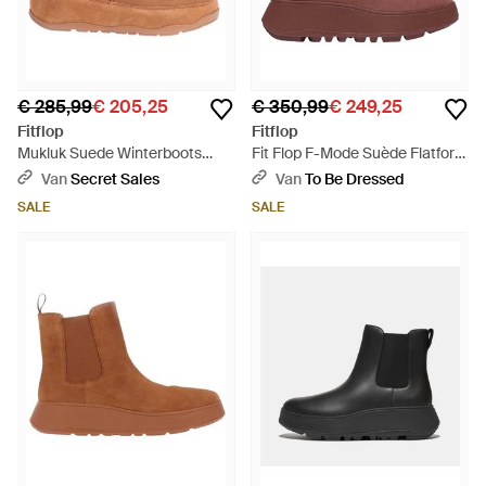
€ 285,99
€ 205,25
€ 350,99
€ 249,25
Fitflop
Fitflop
Mukluk Suede Winterboots
Fit Flop F-Mode Suède Flatform
(Tan) - Bruin
Winterlaarzen - Bruin
Van
Secret Sales
Van
To Be Dressed
SALE
SALE