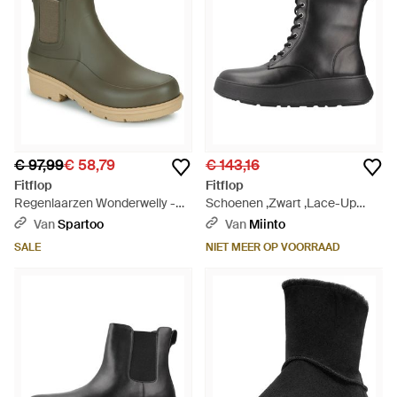
€ 97,99
€ 58,79
€ 143,16
Fitflop
Fitflop
Regenlaarzen Wonderwelly -
Schoenen ,Zwart ,Lace-Up
Groen
Boots - Zwart
Van
Spartoo
Van
Miinto
SALE
NIET MEER OP VOORRAAD