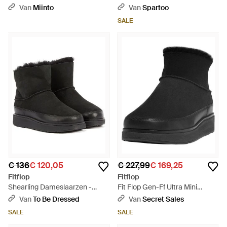
Met Kwastjes - Zwart
Zwart
Van
Miinto
Van
Spartoo
SALE
€ 136
€ 120,05
€ 227,99
€ 169,25
Fitflop
Fitflop
Shearling Dameslaarzen -
Fit Flop Gen-Ff Ultra Mini
Zwart
Doubleface Enkellaarsjes -
Van
To Be Dressed
Van
Secret Sales
Zwart
SALE
SALE