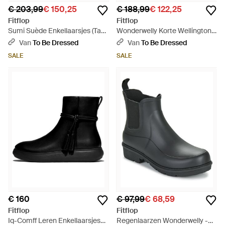
€ 203,99
€ 150,25
€ 188,99
€ 122,25
Fitflop
Fitflop
Sumi Suède Enkellaarsjes (Tan)
Wonderwelly Korte Wellington
- Bruin
Laarzen (Middernacht Marine) -
Van
To Be Dressed
Van
To Be Dressed
Blauw
SALE
SALE
€ 160
€ 97,99
€ 68,59
Fitflop
Fitflop
Iq-Comff Leren Enkellaarsjes
Regenlaarzen Wonderwelly -