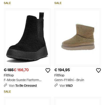
SALE
SALE
€ 185
€ 166,70
€ 194,95
Fitflop
Fitflop
F-Mode Suede Flatform
Genn-Ff Mini - Bruin
Chelsea Boots - Zwart
Van
To Be Dressed
Van
V&D
SALE