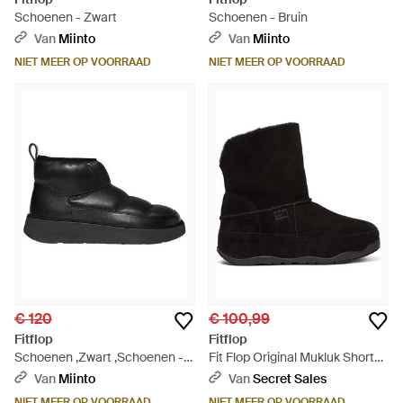
Schoenen - Zwart
Schoenen - Bruin
Van
Miinto
Van
Miinto
NIET MEER OP VOORRAAD
NIET MEER OP VOORRAAD
€ 120
€ 100,99
Fitflop
Fitflop
Schoenen ,Zwart ,Schoenen -
Fit Flop Original Mukluk Shorty
Zwart
Shearling Laarzen - Zwart
Van
Miinto
Van
Secret Sales
NIET MEER OP VOORRAAD
NIET MEER OP VOORRAAD