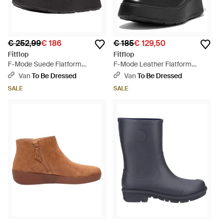
€ 252,99
€ 186
€ 185
€ 129,50
Fitflop
Fitflop
F-Mode Suede Flatform
F-Mode Leather Flatform
Chelsea Boots - Zwart
Chelsea Boots - Zwart
Van
To Be Dressed
Van
To Be Dressed
SALE
SALE