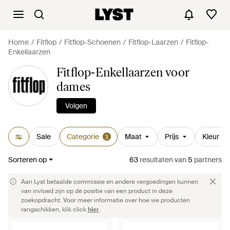
Home
Fitflop
Fitflop-Schoenen
Fitflop-Laarzen
Fitflop-
Enkellaarzen
Fitflop-Enkellaarzen voor
dames
Volgen
Sale
Categorie
Maat
Prijs
Kleur
3
Sorteren op
63
resultaten
van
5
partners
Aan Lyst betaalde commissie en andere vergoedingen kunnen
van invloed zijn op de positie van een product in deze
zoekopdracht. Voor meer informatie over hoe we producten
rangschikken, klik click
hier
.