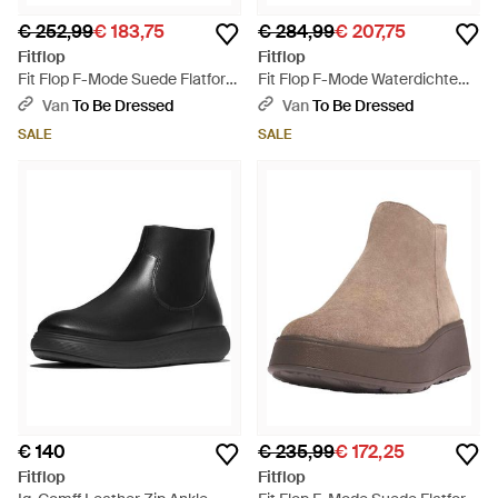
€ 252,99
€ 183,75
€ 284,99
€ 207,75
Fitflop
Fitflop
Fit Flop F-Mode Suede Flatform
Fit Flop F-Mode Waterdichte
Chelsea Laarzen (Tan) - Bruin
Leren Flatform Chelsea Boots -
Van
To Be Dressed
Van
To Be Dressed
Zwart
SALE
SALE
€ 140
€ 235,99
€ 172,25
Fitflop
Fitflop