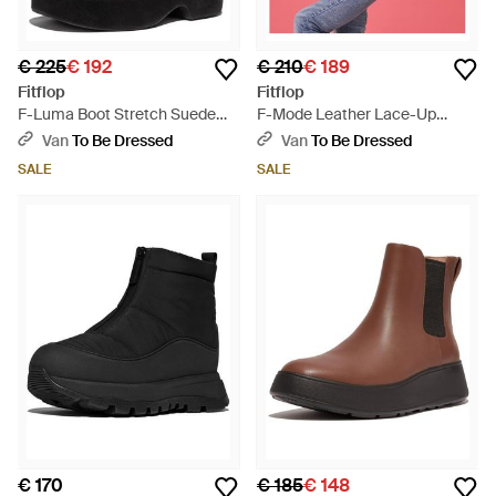
€ 225
€ 192
€ 210
€ 189
Fitflop
Fitflop
F-Luma Boot Stretch Suede
F-Mode Leather Lace-Up
(Wrapped) - Zwart
Flatform Ankle Boots - Roze
Van
To Be Dressed
Van
To Be Dressed
SALE
SALE
€ 170
€ 185
€ 148