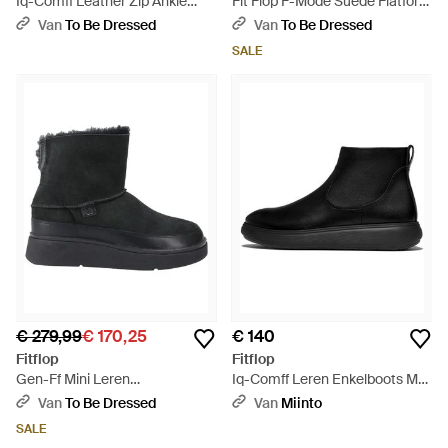
Iq-Comff Leather Zip Ankle
Fit Flop F-Mode Suede Flatform
Boots - Zwart
Enkellaarsjes - Bruin
Van
To Be Dressed
Van
To Be Dressed
SALE
€ 279,99
€ 170,25
€ 140
Fitflop
Fitflop
Gen-Ff Mini Leren
Iq-Comff Leren Enkelboots Met
Enkellaarsjes (Allemaal) - Zwart
Rits - Zwart
Van
To Be Dressed
Van
Miinto
SALE