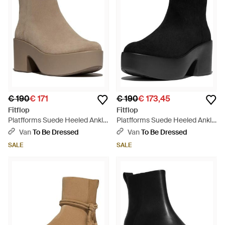
€ 190
€ 171
€ 190
€ 173,45
Fitflop
Fitflop
Platfforms Suede Heeled Ankle
Platfforms Suede Heeled Ankle
Boots - Bruin
Boots - Zwart
Van
To Be Dressed
Van
To Be Dressed
SALE
SALE