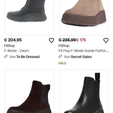
€ 204,95
€ 235,99
€ 175
Fitflop
Fitflop
F-Mode - Zwart
Fit Flop F-Mode Suede Flatform
Enkellaars Met Zijrits - Bruin
Van
To Be Dressed
Van
Secret Sales
SALE