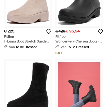
€ 225
€ 120
€ 95,94
Fitflop
Fitflop
F-Luma Boot Stretch Suede
Wonderwelly Chelsea Boots -
(Wrapped) - Naturel
Zwart
Van
To Be Dressed
Van
To Be Dressed
SALE