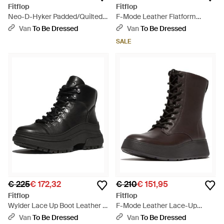
Fitflop
Fitflop
Neo-D-Hyker Padded/Quilted
F-Mode Leather Flatform
Boot Short (Zip) - Zwart
Chelsea Boots - Bruin
Van
To Be Dressed
Van
To Be Dressed
SALE
€ 225
€ 172,32
€ 210
€ 151,95
Fitflop
Fitflop
Wylder Lace Up Boot Leather -
F-Mode Leather Lace-Up
Zwart
Flatform Ankle Boots - Zwart
Van
To Be Dressed
Van
To Be Dressed