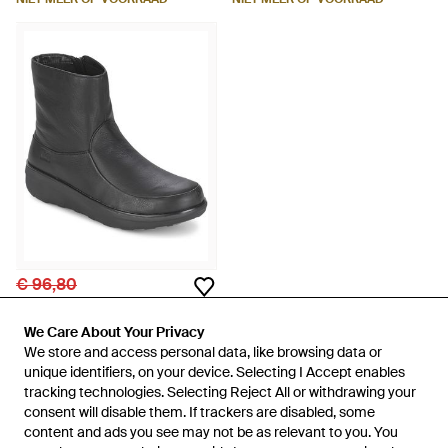
€ 96,80
Fitflop
Enkellaarzen Loaff Shorty Zip
We Care About Your Privacy
We Care About Your Privacy
Boot - Zwart
Van
Spartoo
We store and access personal data, like browsing data or
We store and access personal data, like browsing data or
unique identifiers, on your device. Selecting I Accept enables
unique identifiers, on your device. Selecting I Accept enables
NIET MEER OP VOORRAAD
tracking technologies. Selecting Reject All or withdrawing your
tracking technologies. Selecting Reject All or withdrawing your
consent will disable them. If trackers are disabled, some
consent will disable them. If trackers are disabled, some
content and ads you see may not be as relevant to you. You
content and ads you see may not be as relevant to you. You