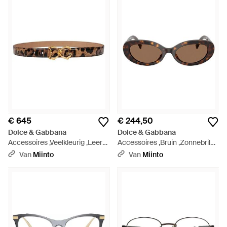
€ 645
€ 244,50
Dolce & Gabbana
Dolce & Gabbana
Accessoires ,Veelkleurig ,Leer
Accessoires ,Bruin ,Zonnebril
Dg Barocco Riem - Bruin
Met Ovaal Montuur - Bruin
Van
Miinto
Van
Miinto