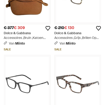
€ 377
€ 309
€ 210
€ 130
Dolce & Gabbana
Dolce & Gabbana
Accessoires ,Bruin ,Katoen
Accessoires ,Grijs ,Brillen Op
Double Brim Baseball Cap -
Sterkte - Bruin
Van
Miinto
Van
Miinto
Bruin
SALE
SALE