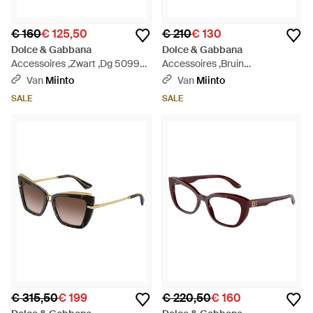
€ 160
€ 125,50
€ 210
€ 130
Dolce & Gabbana
Dolce & Gabbana
Accessoires ,Zwart ,Dg 5099
Accessoires ,Bruin
Optisch Montuur - Bruin
,Accessoires - Bruin
Van
Miinto
Van
Miinto
SALE
SALE
€ 315,50
€ 199
€ 220,50
€ 160