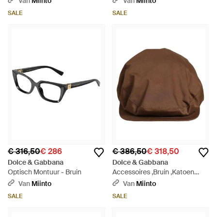
Van
Miinto
Van
Miinto
SALE
SALE
€ 316,50
€ 286
€ 386,50
€ 318,50
Dolce & Gabbana
Dolce & Gabbana
Optisch Montuur - Bruin
Accessoires ,Bruin ,Katoen
Newsboy Cap - Bruin
Van
Miinto
Van
Miinto
SALE
SALE