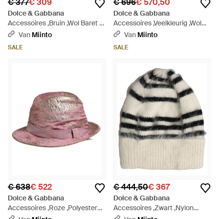
€ 377
€ 309
€ 696
€ 570,50
Dolce & Gabbana
Dolce & Gabbana
Accessoires ,Bruin ,Wol Baret -
Accessoires ,Veelkleurig ,Wol
Bruin
Mutsv - Bruin
Van
Miinto
Van
Miinto
SALE
SALE
€ 638
€ 522
€ 444,50
€ 367
Dolce & Gabbana
Dolce & Gabbana
Accessoires ,Roze ,Polyester
Accessoires ,Zwart ,Nylon
Bucket Hat - Bruin
Angora Gebreide Muts - Bruin