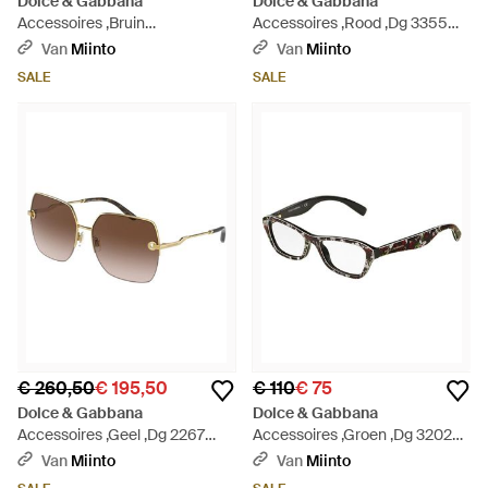
Dolce & Gabbana
Dolce & Gabbana
Accessoires ,Bruin
Accessoires ,Rood ,Dg 3355
,Accessoires - Bruin
Optisch Montuur - Bruin
Van
Miinto
Van
Miinto
SALE
SALE
€ 260,50
€ 195,50
€ 110
€ 75
Dolce & Gabbana
Dolce & Gabbana
Accessoires ,Geel ,Dg 2267
Accessoires ,Groen ,Dg 3202
Zonnebril - Bruin
Optisch Montuur - Bruin
Van
Miinto
Van
Miinto