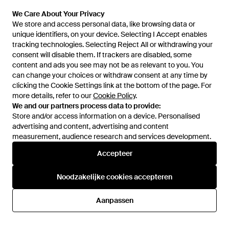
Eersteklas Service - Bruin
Van
Miinto
Van
Miinto
We Care About Your Privacy
We Care About Your Privacy
SALE
We store and access personal data, like browsing data or
We store and access personal data, like browsing data or
unique identifiers, on your device. Selecting I Accept enables
unique identifiers, on your device. Selecting I Accept enables
tracking technologies. Selecting Reject All or withdrawing your
tracking technologies. Selecting Reject All or withdrawing your
consent will disable them. If trackers are disabled, some
consent will disable them. If trackers are disabled, some
content and ads you see may not be as relevant to you. You
content and ads you see may not be as relevant to you. You
can change your choices or withdraw consent at any time by
can change your choices or withdraw consent at any time by
clicking the Cookie Settings link at the bottom of the page. For
clicking the Cookie Settings link at the bottom of the page. For
more details, refer to our
more details, refer to our
Cookie Policy
Cookie Policy
.
.
We and our partners process data to provide:
We and our partners process data to provide:
Store and/or access information on a device. Personalised
Store and/or access information on a device. Personalised
advertising and content, advertising and content
advertising and content, advertising and content
measurement, audience research and services development.
measurement, audience research and services development.
Accepteer
Accepteer
€ 686,50
€ 560,50
€ 1.896,50
€ 1.548
Dolce & Gabbana
Dolce & Gabbana
Noodzakelijke cookies accepteren
Noodzakelijke cookies accepteren
Leren Riem - Bruin
Bontkraag - Bruin
Van
Miinto
Van
Miinto
Aanpassen
Aanpassen
SALE
SALE