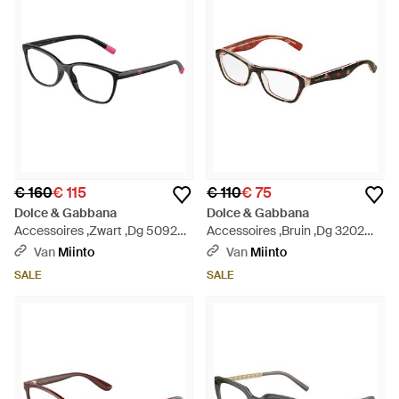
€ 160
€ 115
€ 110
€ 75
Dolce & Gabbana
Dolce & Gabbana
Accessoires ,Zwart ,Dg 5092
Accessoires ,Bruin ,Dg 3202
Optisch Montuur - Bruin
Optisch Montuur - Bruin
Van
Miinto
Van
Miinto
SALE
SALE