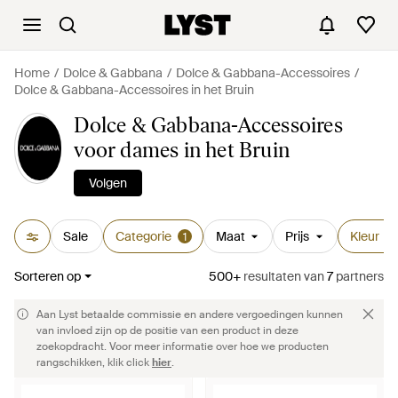
Home
Dolce & Gabbana
Dolce & Gabbana-Accessoires
Dolce & Gabbana-Accessoires in het Bruin
Dolce & Gabbana-Accessoires
voor dames in het Bruin
Volgen
Sale
Categorie
Maat
Prijs
Kleur
1
1
Sorteren op
500+
resultaten
van
7
partners
Aan Lyst betaalde commissie en andere vergoedingen kunnen
van invloed zijn op de positie van een product in deze
zoekopdracht. Voor meer informatie over hoe we producten
rangschikken, klik click
hier
.