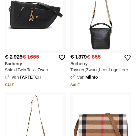
€ 2.926
€ 1.655
€ 1.379
€ 855
Burberry
Burberry
Shield Twin Tas - Zwart
Tassen ,Zwart ,Leer Logo Leren
Mini Handtas - Zwart
Van
FARFETCH
Van
Miinto
SALE
SALE