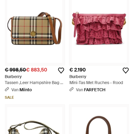
€ 998,50
€ 883,50
€ 2.190
Burberry
Burberry
Tassen ,Leer Hampshire Bag -
Mini-Tas Met Ruches - Rood
Meerkleurig
Van
Miinto
Van
FARFETCH
SALE