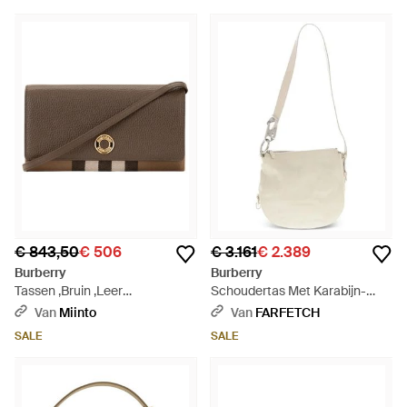
€ 843,50
€ 506
€ 3.161
€ 2.389
Burberry
Burberry
Tassen ,Bruin ,Leer
Schoudertas Met Karabijn-
Schoudertas - Bruin
Detail - Wit
Van
Miinto
Van
FARFETCH
SALE
SALE