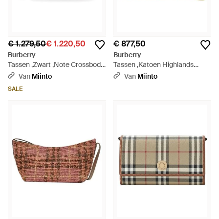
€ 1.279,50
€ 1.220,50
€ 877,50
Burberry
Burberry
Tassen ,Zwart ,Note Crossbody
Tassen ,Katoen Highlands
Tas - Zwart
Chain Strap Wallet - Naturel
Van
Miinto
Van
Miinto
SALE