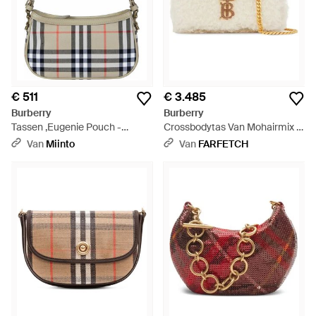
€ 511
€ 3.485
Burberry
Burberry
Tassen ,Eugenie Pouch -
Crossbodytas Van Mohairmix -
Metallic
Naturel
Van
Miinto
Van
FARFETCH