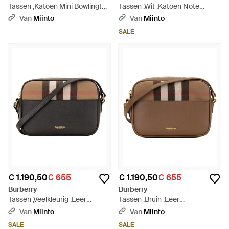
Tassen ,Katoen Mini Bowlingtas
Tassen ,Wit ,Katoen Note
- Bruin
Crossbody Tas - Naturel
Van
Miinto
Van
Miinto
SALE
€ 1.190,50
€ 655
€ 1.190,50
€ 655
Burberry
Burberry
Tassen ,Veelkleurig ,Leer
Tassen ,Bruin ,Leer
Schoudertas - Zwart
Schoudertas - Bruin
Van
Miinto
Van
Miinto
SALE
SALE