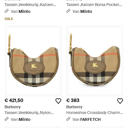
Tassen ,Veelkleurig ,Katoen
Tassen ,Katoen Borsa Pocket
Kleine Chess Schoudertas -
Mini - Bruin
Van
Miinto
Van
Miinto
Blauw
SALE
€ 421,50
€ 383
Burberry
Burberry
Tassen ,Veelkleurig ,Nylon
Horseshoe Crossbody Charme
Hoefijzer Crossbody Bedeltje -
- Naturel
Van
Miinto
Van
FARFETCH
Metallic