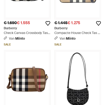
€ 1.690
€ 1.555
€ 1.445
€ 1.275
Burberry
Burberry
Check Canvas Crossbody Tas -
Compacte House Check Tas -
Zwart
Blauw
Van
Miinto
Van
Miinto
SALE
SALE