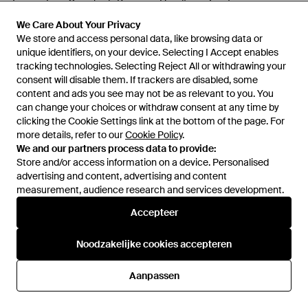
Tassen ,Leer Crossbody Bag -
Handtas - Zwart
Bruin
Van
Miinto
Van
Miinto
We Care About Your Privacy
We Care About Your Privacy
SALE
SALE
We store and access personal data, like browsing data or
We store and access personal data, like browsing data or
unique identifiers, on your device. Selecting I Accept enables
unique identifiers, on your device. Selecting I Accept enables
tracking technologies. Selecting Reject All or withdrawing your
tracking technologies. Selecting Reject All or withdrawing your
consent will disable them. If trackers are disabled, some
consent will disable them. If trackers are disabled, some
content and ads you see may not be as relevant to you. You
content and ads you see may not be as relevant to you. You
can change your choices or withdraw consent at any time by
can change your choices or withdraw consent at any time by
clicking the Cookie Settings link at the bottom of the page. For
clicking the Cookie Settings link at the bottom of the page. For
more details, refer to our
more details, refer to our
Cookie Policy
Cookie Policy
.
.
We and our partners process data to provide:
We and our partners process data to provide:
Store and/or access information on a device. Personalised
Store and/or access information on a device. Personalised
advertising and content, advertising and content
advertising and content, advertising and content
measurement, audience research and services development.
measurement, audience research and services development.
Accepteer
Accepteer
€ 935
€ 469
€ 2.846,50
Noodzakelijke cookies accepteren
Noodzakelijke cookies accepteren
Burberry
Burberry
Cotswolds Schoudertas -
Small Rider Bag - Zwart
Aanpassen
Aanpassen
Groen
Van
FARFETCH
Van
Miinto
SALE