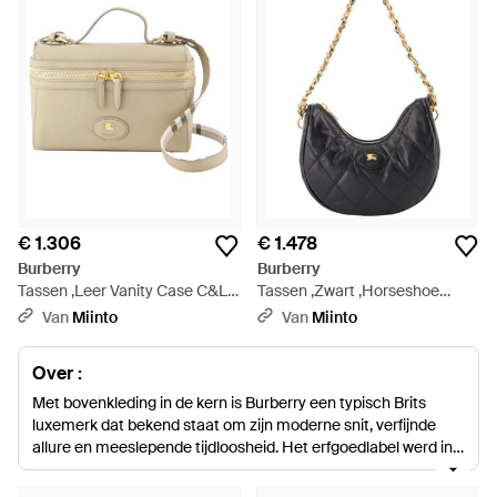
€ 1.306
€ 1.478
Burberry
Burberry
Tassen ,Leer Vanity Case C&L -
Tassen ,Zwart ,Horseshoe
Naturel
Chain Shoulder Bag - Zwart
Van
Miinto
Van
Miinto
Over :
Met bovenkleding in de kern is Burberry een typisch Brits
luxemerk dat bekend staat om zijn moderne snit, verfijnde
allure en meeslepende tijdloosheid. Het erfgoedlabel werd in
1856 opgericht door Thomas Burberry en staat nu onder
leiding van de uiterst getalenteerde Christopher Bailey die