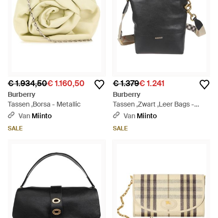
€ 1.934,50
€ 1.160,50
€ 1.379
€ 1.241
Burberry
Burberry
Tassen ,Borsa - Metallic
Tassen ,Zwart ,Leer Bags -
Zwart
Van
Miinto
Van
Miinto
SALE
SALE