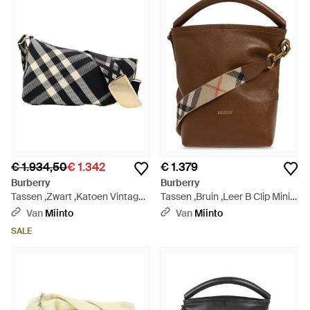
€ 1.934,50
€ 1.342
€ 1.379
Burberry
Burberry
Tassen ,Zwart ,Katoen Vintage
Tassen ,Bruin ,Leer B Clip Mini
Check Crossbody Tas - Zwart
Bag - Bruin
Van
Miinto
Van
Miinto
SALE