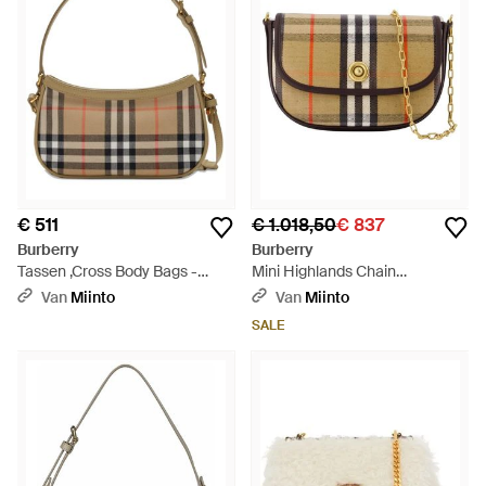
€ 511
€ 1.018,50
€ 837
Burberry
Burberry
Tassen ,Cross Body Bags -
Mini Highlands Chain
Bruin
Crossbody Bag - Metallic
Van
Miinto
Van
Miinto
SALE