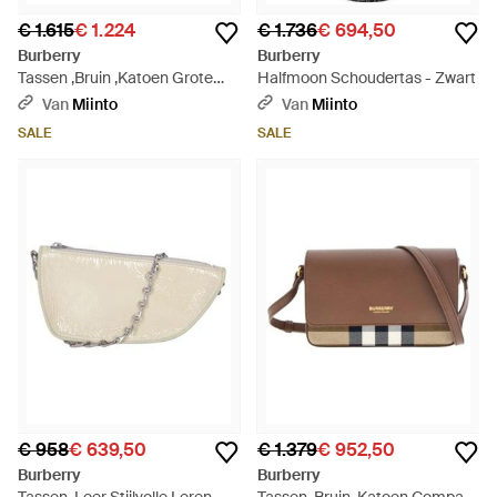
€ 1.615
€ 1.224
€ 1.736
€ 694,50
Burberry
Burberry
Tassen ,Bruin ,Katoen Grote
Halfmoon Schoudertas - Zwart
Camera Tas - Bruin
Van
Miinto
Van
Miinto
SALE
SALE
€ 958
€ 639,50
€ 1.379
€ 952,50
Burberry
Burberry