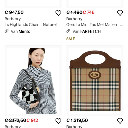
€ 947,50
€ 1.490
€ 746
Burberry
Burberry
Ls Highlands Chain - Naturel
Geruite Mini-Tas Met Maliën -
Roze
Van
Miinto
Van
FARFETCH
SALE
€ 2.172,50
€ 912
€ 1.319,50
Burberry
Burberry