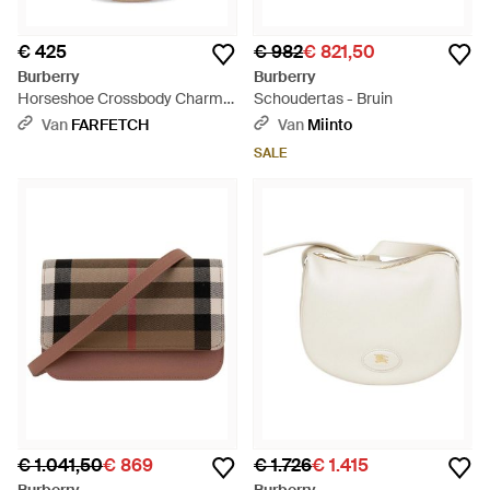
€ 425
€ 982
€ 821,50
Burberry
Burberry
Horseshoe Crossbody Charme
Schoudertas - Bruin
- Naturel
Van
FARFETCH
Van
Miinto
SALE
€ 1.041,50
€ 869
€ 1.726
€ 1.415