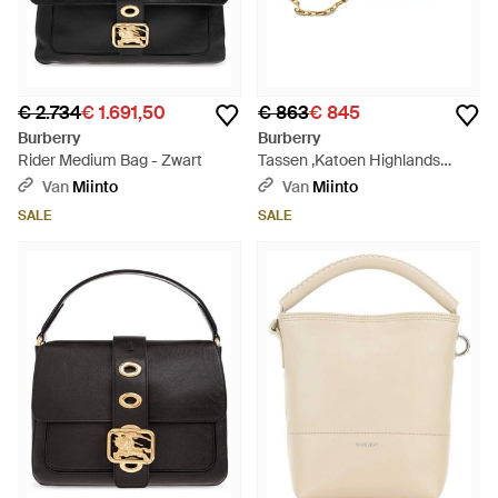
€ 2.734
€ 1.691,50
€ 863
€ 845
Burberry
Burberry
Rider Medium Bag - Zwart
Tassen ,Katoen Highlands
Chain Strap Wallet - Naturel
Van
Miinto
Van
Miinto
SALE
SALE