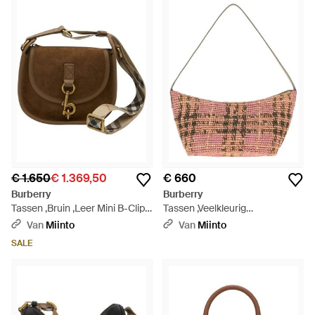
elke collectie opnieuw uitvindt en trouw blijft aan het
oprichten van handelsmerken. Burberry schoudertassen zijn
ideale accessoires het hele jaar door, met veel maten om uit
te kiezen. Met de iconische Burberry tartan print en
onderscheidbare bedrijfsbranding voegt elk opvallende
ontwerp essentiële high-end flair toe aan desk-to-dark
dressing.
€ 1.650
€ 1.369,50
€ 660
Burberry
Burberry
Tassen ,Bruin ,Leer Mini B-Clip
Tassen ,Veelkleurig
Messenger Tas - Bruin
,Geborduurde Raffia Mini
Van
Miinto
Van
Miinto
Margate Schoudertas - Roze
SALE