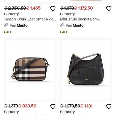
€ 2.350,50
€ 1.455
€ 1.379
€ 1.172,50
Burberry
Burberry
Tassen ,Bruin ,Leer Small Rider
Mini B Clip Bucket Bag -
Bag - Zwart
Naturel
Van
Miinto
Van
Miinto
SALE
SALE
€ 1.379
€ 833,50
€ 1.279,50
€ 1.131
Burberry
Burberry