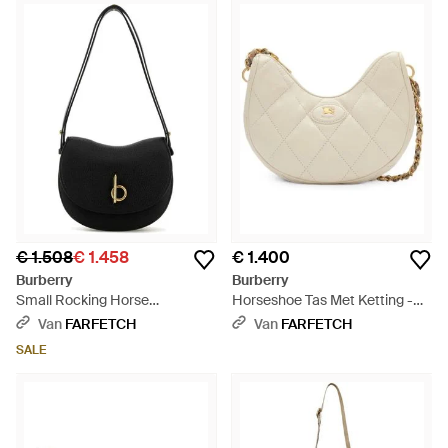
€ 1.508
€ 1.458
€ 1.400
Burberry
Burberry
Small Rocking Horse
Horseshoe Tas Met Ketting -
Schoudertas - Zwart
Naturel
Van
FARFETCH
Van
FARFETCH
SALE