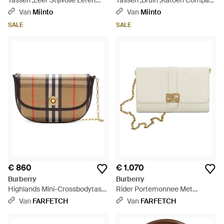
Tassen ,Leer Stijlvolle Leren
Tassen ,Bruin ,Katoen Compact
Crossbodytas - Wit
House Check Bruine Tas - Bruin
Van
Miinto
Van
Miinto
SALE
SALE
€ 860
€ 1.070
Burberry
Burberry
Highlands Mini-Crossbodytas
Rider Portemonnee Met
Met Ketting - Bruin
Ketting - Naturel
Van
FARFETCH
Van
FARFETCH