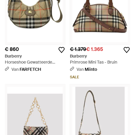
€ 860
€ 1.379
€ 1.365
Burberry
Burberry
Horseshoe Gewatteerde
Primrose Mini Tas - Bruin
Geruite Crossbodytas -
Van
FARFETCH
Van
Miinto
Metallic
SALE