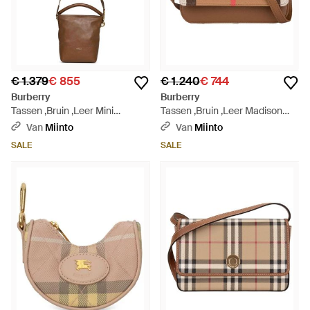
€ 1.379
€ 855
€ 1.240
€ 744
Burberry
Burberry
Tassen ,Bruin ,Leer Mini
Tassen ,Bruin ,Leer Madison
Crossbody Tas - Bruin
Check Schoudertas - Bruin
Van
Miinto
Van
Miinto
SALE
SALE