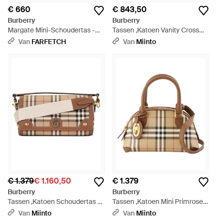
€ 660
€ 843,50
Burberry
Burberry
Margate Mini-Schoudertas -
Tassen ,Katoen Vanity Cross
Bruin
Body Bag - Grijs
Van
FARFETCH
Van
Miinto
€ 1.379
€ 1.160,50
€ 1.379
Burberry
Burberry
Tassen ,Katoen Schoudertas -
Tassen ,Katoen Mini Primrose
Bruin
Schoudertas - Bruin
Van
Miinto
Van
Miinto