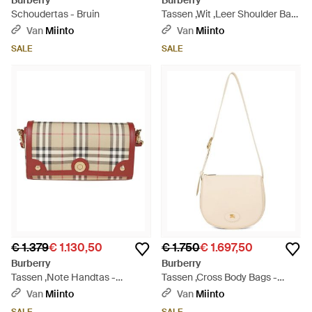
Burberry
Burberry
Schoudertas - Bruin
Tassen ,Wit ,Leer Shoulder Bag
- Wit
Van
Miinto
Van
Miinto
SALE
SALE
€ 1.379
€ 1.130,50
€ 1.750
€ 1.697,50
Burberry
Burberry
Tassen ,Note Handtas -
Tassen ,Cross Body Bags -
Naturel
Naturel
Van
Miinto
Van
Miinto