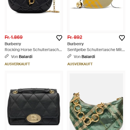
Fr. 1.869
Fr. 892
Burberry
Burberry
Rocking Horse Schultertasche
Senfgelbe Schultertasche Mit
Aus Schwarzem, Gestepptem
Karomuster - Mettallic
Von
Balardi
Von
Balardi
Lammleder - Schwarz
AUSVERKAUFT
AUSVERKAUFT