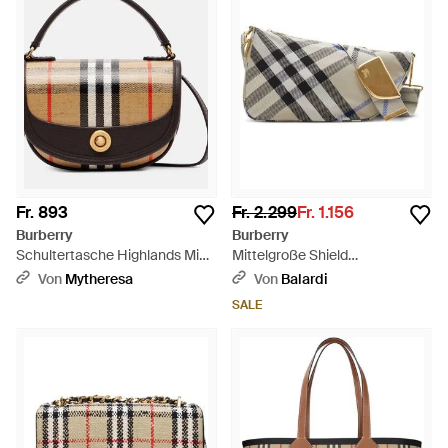
Fr. 893
Fr. 2.299
Fr. 1.156
Burberry
Burberry
Schultertasche Highlands Mini
Mittelgroße Shield
Aus Jacquard - Schwarz
Schultertasche Mit Check -
Von
Mytheresa
Von
Balardi
Grau
SALE