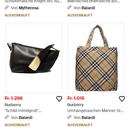
Schultertasche Knight Arc Aus
Mikroschild Brieftasche auf
Boucle Mit Leder - Natur
Kette Synthetic Blau - Blau
Von
Mytheresa
Von
Balardi
AUSVERKAUFT
AUSVERKAUFT
Fr. 1.296
Fr. 1.015
Burberry
Burberry
"Schild mittelgroß"
Umhängetaschen Männer Stoff
Umhängetasche - Schwarz
Beige/Sand - Braun
Von
Balardi
Von
Balardi
AUSVERKAUFT
AUSVERKAUFT