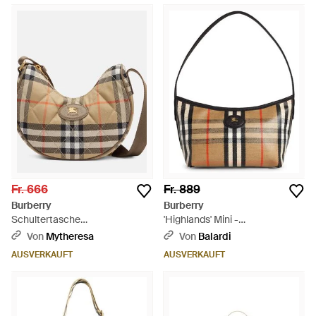
Fr. 666
Fr. 889
Burberry
Burberry
Schultertasche
'Highlands' Mini -
Horseshoe Small Check -
Umhängetasche in
Von
Mytheresa
Von
Balardi
Mettallic
Sandbaumwollmischung -
AUSVERKAUFT
AUSVERKAUFT
Weiß