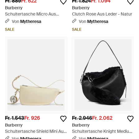
Fr. 889
Fr. 622
Fr. 1.824
Fr. 1.094
Burberry
Burberry
Schultertasche Micro Aus
Clutch Rose Aus Leder - Natur
Leder - Pink
Von
Mytheresa
Von
Mytheresa
SALE
SALE
Fr. 1.543
Fr. 926
Fr. 2.946
Fr. 2.062
Burberry
Burberry
Schultertasche Shield Mini Aus
Schultertasche Knight Medium
Leder - Natur
Aus Leder Und Shearling -
Von
Mytheresa
Von
Mytheresa