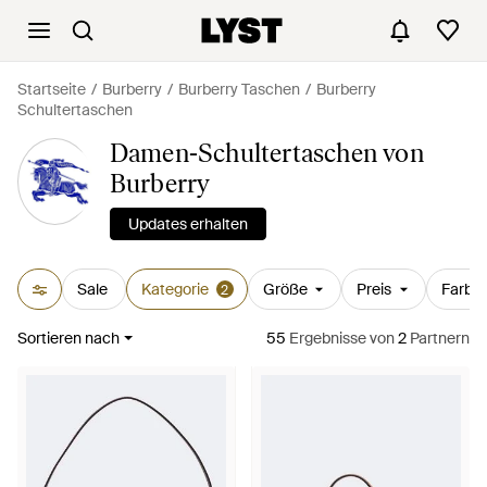
Startseite
Burberry
Burberry Taschen
Burberry
Schultertaschen
Damen-Schultertaschen von
Burberry
Updates erhalten
Sale
Kategorie
Größe
Preis
Farbe
2
Sortieren nach
55
Ergebnisse
von
2
Partnern