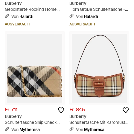
Burberry
Burberry
Gepolsterte Rocking Horse
Horn Große Schultertasche -
Schultertasche - Schwarz
Schwarz
Von
Balardi
Von
Balardi
AUSVERKAUFT
AUSVERKAUFT
Fr. 711
Fr. 845
Burberry
Burberry
Schultertasche Snip Check
Schultertasche Mit Karomuster
Mini - Braun
- Braun
Von
Mytheresa
Von
Mytheresa