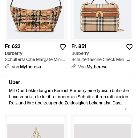
Fr. 622
Fr. 851
Burberry
Burberry
Schultertasche Margate Mini
Schultertasche Check Mini -
Aus Bast - Mettallic
Braun
Von
Mytheresa
Von
Mytheresa
Über :
Mit Oberbekleidung im Kern ist Burberry eine typisch britische
Luxusmarke, die für ihre modernen Schnitte, ihren raffinierten
Reiz und ihre überzeugende Zeitlosigkeit bekannt ist. Das
1856 von Thomas Burberry gegründete Heritage Label wird
heute von dem extrem talentierten Christopher Bailey
geleitet, der jede Kollektion neu erfindet und gleichzeitig den
Gründungsmarken treu bleibt. Burberry Umhängetaschen
sind das ideale Zubehör für das ganze Jahr über, mit vielen