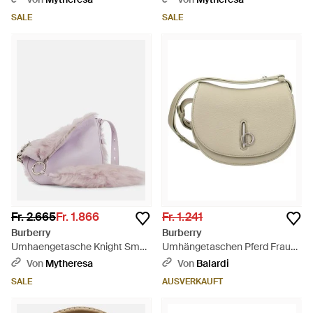
Schwarz
SALE
SALE
Fr. 2.665
Fr. 1.866
Fr. 1.241
Burberry
Burberry
Umhaengetasche Knight Small
Umhängetaschen Pferd Frauen
Aus Leder - Lila
Ledergrün/Jäger - Natur
Von
Mytheresa
Von
Balardi
SALE
AUSVERKAUFT