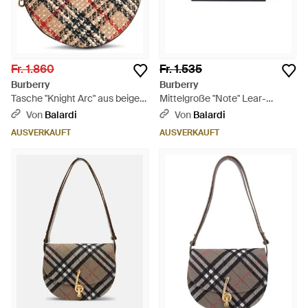
Fr. 1.860
Fr. 1.535
Burberry
Burberry
Tasche "Knight Arc" aus beigem
Mittelgroße "Note" Lear-
Sabbia-Stoff - Weiß
Tasche in Schwarz - Schwarz
Von
Balardi
Von
Balardi
AUSVERKAUFT
AUSVERKAUFT