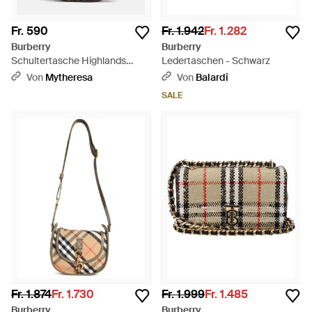
Fr. 590
Fr. 1.942
Fr. 1.282
Burberry
Burberry
Schultertasche Highlands
Ledertaschen - Schwarz
Check Mini - Weiß
Von
Mytheresa
Von
Balardi
SALE
Fr. 1.874
Fr. 1.730
Fr. 1.999
Fr. 1.485
Burberry
Burberry