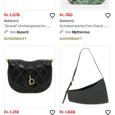
Fr. 1.078
Fr. 780
Burberry
Burberry
"Strand" Umhängetasche -
Schultertasche Eve Check -
Schwarz
Grün
Von
Balardi
Von
Mytheresa
AUSVERKAUFT
AUSVERKAUFT
Fr. 1.218
Fr. 1.638