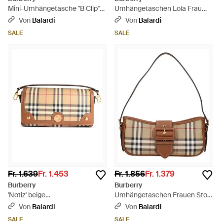
Mini-Umhängetasche "B Clip"
Umhängetaschen Lola Frau
aus beige-sandfarbener
Stoff Beige - Mehrfarbig
Von
Balardi
Von
Balardi
Baumwollmischung - Weiß
SALE
SALE
Fr. 1.639
Fr. 1.453
Fr. 1.856
Fr. 1.379
Burberry
Burberry
'Notiz' beige
Umhängetaschen Frauen Stoff
Baumwollmischtasche - Weiß
beige/braun
Von
Balardi
Von
Balardi
SALE
SALE