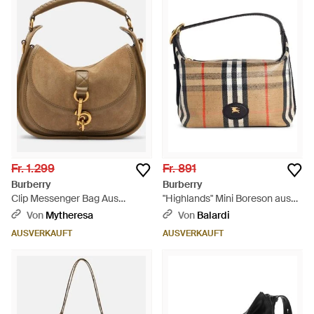
Fr. 1.299
Fr. 891
Burberry
Burberry
Clip Messenger Bag Aus
"Highlands" Mini Boreson aus
Veloursleder - Braun
beige-sandfarbener
Von
Mytheresa
Von
Balardi
Baumwollmischung - Weiß
AUSVERKAUFT
AUSVERKAUFT