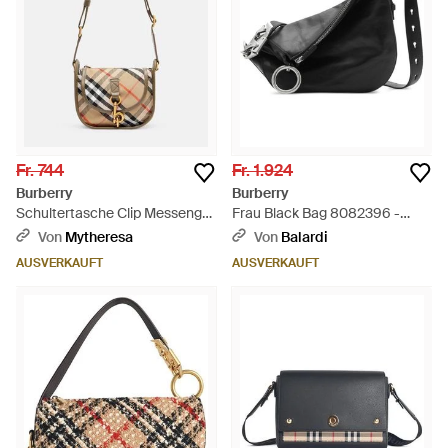
Fr. 744
Fr. 1.924
Burberry
Burberry
Schultertasche Clip Messenger
Frau Black Bag 8082396 -
Medium Mit Leder - Weiß
Schwarz
Von
Mytheresa
Von
Balardi
AUSVERKAUFT
AUSVERKAUFT