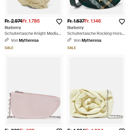
Fr. 2.974
Fr. 1.785
Fr. 1.637
Fr. 1.146
Burberry
Burberry
Schultertasche Knight Medium
Schultertasche Rocking Horse
Aus Leder Mit Lammfell - Weiß
Mini - Grün
Von
Mytheresa
Von
Mytheresa
SALE
SALE