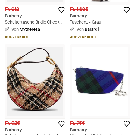
Fr. 912
Fr. 1.695
Burberry
Burberry
Schultertasche Bridle Check
Taschen.. - Grau
Small - Braun
Von
Mytheresa
Von
Balardi
AUSVERKAUFT
AUSVERKAUFT
Fr. 926
Fr. 756
Burberry
Burberry