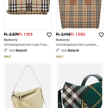
Fr. 2.574
Fr. 1.913
Fr. 2.143
Fr. 1.592
Burberry
Burberry
Umhängetaschen Lola Frau
Umhängetaschen London
Stoff Beige/Schwarz -
Women Fabric beige/Schwarz -
Von
Balardi
Von
Balardi
Mehrfarbig
Braun
SALE
SALE