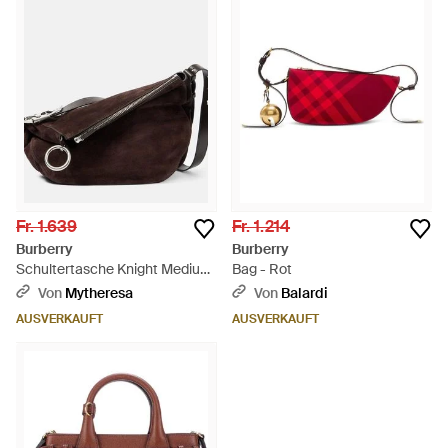
Fr. 1.639
Fr. 1.214
Burberry
Burberry
Schultertasche Knight Medium
Bag - Rot
aus Veloursleder - Braun
Von
Mytheresa
Von
Balardi
AUSVERKAUFT
AUSVERKAUFT