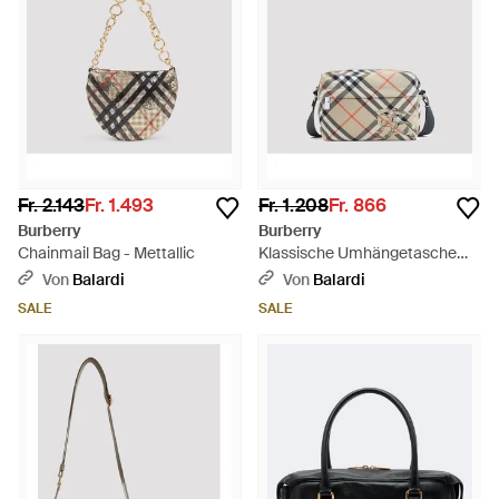
Größen zur Auswahl. Mit dem legendären Burberry Tartan-
Print und dem unterscheidbaren Firmen-Branding fügt jedes
herausragende Design wesentliche High-End-Flare zu
Schreibtisch-Dunkel-Dressing hinzu.
Fr. 2.143
Fr. 1.493
Fr. 1.208
Fr. 866
Burberry
Burberry
Chainmail Bag - Mettallic
Klassische Umhängetasche
von - Mehrfarbig
Von
Balardi
Von
Balardi
SALE
SALE