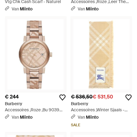
Vtg Chk Cash Scarf - Naturel
Accessoires ,Roze ,Leer The
City Watch - Naturel
Van
Miinto
Van
Miinto
€ 244
€ 536,50
€ 531,50
Burberry
Burberry
Accessoires ,Roze ,Bu 9039
Accessoires ,Winter Sjaals -
Horloge - Naturel
Naturel
Van
Miinto
Van
Miinto
SALE