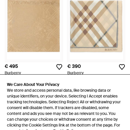
€ 495
€ 390
Burberry
Burberry
Zijden Sjaal Met Bloemen-
Geruite Zijden Sjaal - Naturel
Detail - Naturel
We Care About Your Privacy
We Care About Your Privacy
Van
FARFETCH
Van
FARFETCH
We store and access personal data, like browsing data or
We store and access personal data, like browsing data or
unique identifiers, on your device. Selecting I Accept enables
unique identifiers, on your device. Selecting I Accept enables
tracking technologies. Selecting Reject All or withdrawing your
tracking technologies. Selecting Reject All or withdrawing your
consent will disable them. If trackers are disabled, some
consent will disable them. If trackers are disabled, some
content and ads you see may not be as relevant to you. You
content and ads you see may not be as relevant to you. You
can change your choices or withdraw consent at any time by
can change your choices or withdraw consent at any time by
clicking the Cookie Settings link at the bottom of the page. For
clicking the Cookie Settings link at the bottom of the page. For