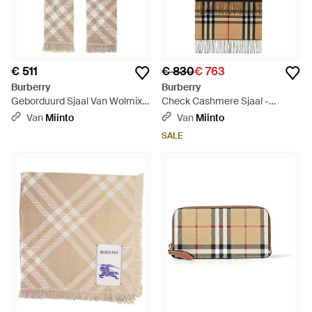
€ 511
€ 830
€ 763
Burberry
Burberry
Geborduurd Sjaal Van Wolmix -
Check Cashmere Sjaal -
Naturel
Naturel
Van
Miinto
Van
Miinto
SALE