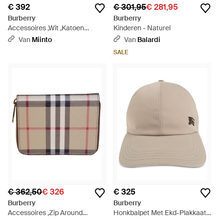
€ 392
€ 301,95
€ 281,95
Burberry
Burberry
Accessoires ,Wit ,Katoen
Kinderen - Naturel
Katoenen Baseballpet - Naturel
Van
Miinto
Van
Balardi
SALE
€ 362,50
€ 326
€ 325
Burberry
Burberry
Accessoires ,Zip Around
Honkbalpet Met Ekd-Plakkaat -