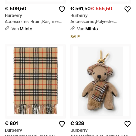
€ 509,50
€ 561,50
€ 555,50
Burberry
Burberry
Accessoires ,Bruin ,Kasjmier
Accessoires ,Polyester
Mu Giant Check Scarf - Naturel
Portefeuilles & Porte-Cartes -
Van
Miinto
Van
Miinto
Naturel
SALE
€ 801
€ 328
Burberry
Burberry