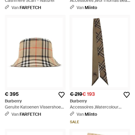
Cashmere Scarf - Naturel
Accessoires ,Wol Thomas Bear
Keyring - Naturel
Van
FARFETCH
Van
Miinto
€ 395
€ 219
€ 193
Burberry
Burberry
Geruite Katoenen Vissershoed
Accessoires ,Watercolour
- Naturel
Check Zijden Sjaal - Naturel
Van
FARFETCH
Van
Miinto
SALE