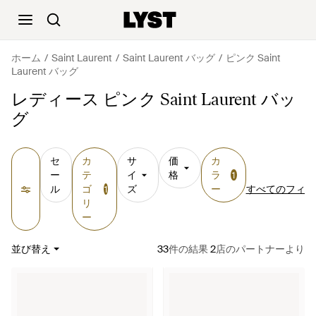
ホーム
Saint Laurent
Saint Laurent バッグ
ピンク Saint
Laurent バッグ
レディース ピンク Saint Laurent バッ
グ
セ
カ
サ
価
カ
ー
テ
イ
格
ラ
1
ル
ゴ
ズ
ー
すべてのフィル
1
リ
ー
並び替え
33
件の結果
2
店のパートナーより