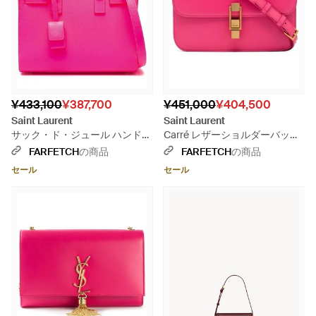
¥433,100
¥387,700
¥451,000
¥404,500
Saint Laurent
Saint Laurent
サック・ド・ジュール ハンドバ
Carré レザーショルダーバッグ
ッグ ナノ - ピンク
- ピンク
FARFETCH
の商品
FARFETCH
の商品
セール
セール