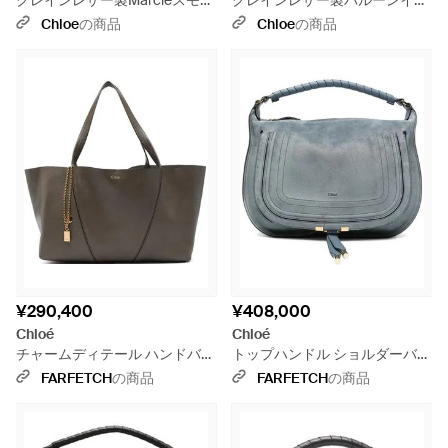
グレインレザー製Marcieスモー
グレインレザー製バルーンイー
ルサドルバッグ - グレー
ストウエストトートバッグ - グ
Chloe
の商品
Chloe
の商品
レー
¥290,400
¥408,000
Chloé
Chloé
チャームディテール ハンドバッ
トップハンドル ショルダーバッ
グ - グレー
グ M - グレー
FARFETCH
の商品
FARFETCH
の商品