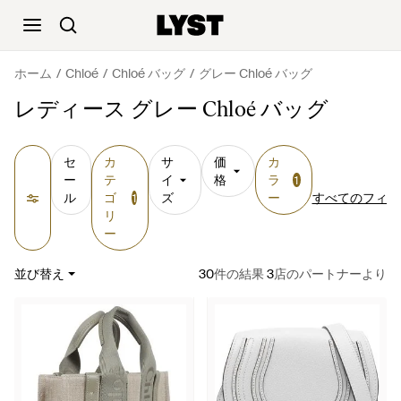
ホーム
Chloé
Chloé バッグ
グレー Chloé バッグ
レディース グレー Chloé バッグ
セ
カ
サ
価
カ
ー
テ
イ
格
ラ
1
ル
ゴ
ズ
ー
すべてのフィル
1
リ
ー
並び替え
30
件の結果
3
店のパートナーより