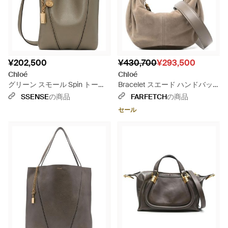
¥202,500
¥430,700
¥293,500
Chloé
Chloé
グリーン スモール Spin トート
Bracelet スエード ハンドバッグ
バッグ - グレー
- グレー
SSENSE
の商品
FARFETCH
の商品
セール