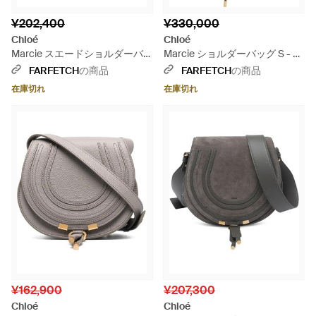
¥202,400
¥330,000
Chloé
Chloé
Marcie スエードショルダーバ
Marcie ショルダーバッグ S - グ
ッグ S - グレー
レー
FARFETCH
の商品
FARFETCH
の商品
在庫切れ
在庫切れ
¥162,900
¥207,300
Chloé
Chloé