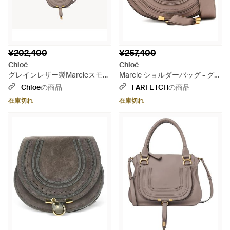
¥202,400
¥257,400
Chloé
Chloé
グレインレザー製Marcieスモー
Marcie ショルダーバッグ - グレ
ルサドルバッグ - グレー
ー
Chloe
の商品
FARFETCH
の商品
在庫切れ
在庫切れ