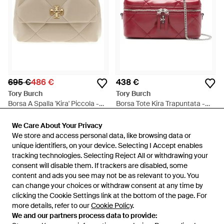
695 €
486 €
438 €
Tory Burch
Tory Burch
Borsa A Spalla 'Kira' Piccola -
Borsa Tote Kira Trapuntata -
Neutro
Rosso
Da
Julian Fashion
Da
FARFETCH
We Care About Your Privacy
We Care About Your Privacy
IN SALDO
We store and access personal data, like browsing data or
We store and access personal data, like browsing data or
unique identifiers, on your device. Selecting I Accept enables
unique identifiers, on your device. Selecting I Accept enables
tracking technologies. Selecting Reject All or withdrawing your
tracking technologies. Selecting Reject All or withdrawing your
consent will disable them. If trackers are disabled, some
consent will disable them. If trackers are disabled, some
content and ads you see may not be as relevant to you. You
content and ads you see may not be as relevant to you. You
can change your choices or withdraw consent at any time by
can change your choices or withdraw consent at any time by
clicking the Cookie Settings link at the bottom of the page. For
clicking the Cookie Settings link at the bottom of the page. For
more details, refer to our
more details, refer to our
Cookie Policy
Cookie Policy
.
.
We and our partners process data to provide:
We and our partners process data to provide: