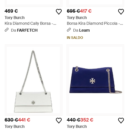
469 €
695 €
417 €
Tory Burch
Tory Burch
Kira Diamond Cally Borsa -
Borsa Kira Diamond Piccola -
Nero
Neutro
Da
FARFETCH
Da
Leam
IN SALDO
630 €
441 €
440 €
352 €
Tory Burch
Tory Burch