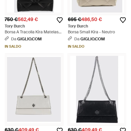
750 €
562,49 €
695 €
486,50 €
Tory Burch
Tory Burch
Borsa A Tracolla Kira Matelassé
Borsa Small Kira - Neutro
- Nero
Da
GIGLIO.COM
Da
GIGLIO.COM
IN SALDO
IN SALDO
630 €
409,49 €
630 €
409,49 €