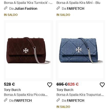
Borsa A Spalla 'Kira Turnlock' -
Borsa A Spalla Kira Mini - Blu
Bianco
Da
Julian Fashion
Da
FARFETCH
IN SALDO
IN SALDO
528 €
695 €
626 €
Tory Burch
Tory Burch
Borsa A Spalla Kira Piccola
Borsa A Spalla Kira Trapuntata
Convertibile - Marrone
Piccola - Blu
Da
FARFETCH
Da
FARFETCH
IN SALDO