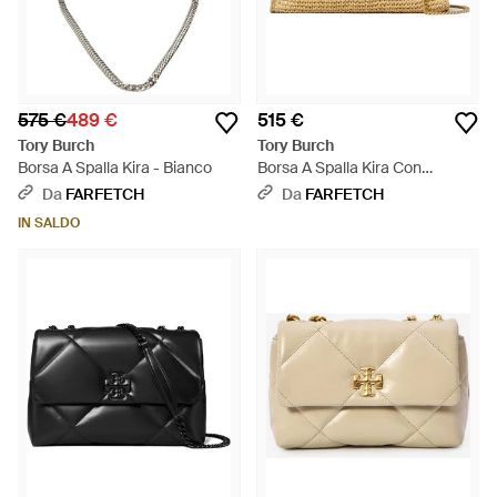
575 €
489 €
515 €
Tory Burch
Tory Burch
Borsa A Spalla Kira - Bianco
Borsa A Spalla Kira Con
Chiusura A Girello - Neutro
Da
FARFETCH
Da
FARFETCH
IN SALDO