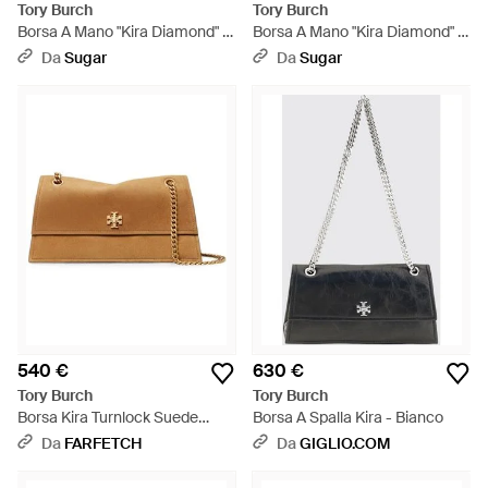
Tory Burch
Tory Burch
Borsa A Mano "Kira Diamond" -
Borsa A Mano "Kira Diamond" -
Grigio
Nero
Da
Sugar
Da
Sugar
540 €
630 €
Tory Burch
Tory Burch
Borsa Kira Turnlock Suede
Borsa A Spalla Kira - Bianco
Shoulder Bag Marrone Con
Da
FARFETCH
Da
GIGLIO.COM
Catena Dorata - Marrone