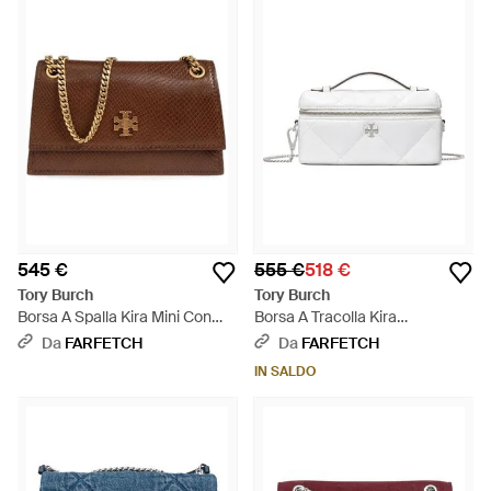
545 €
555 €
518 €
Tory Burch
Tory Burch
Borsa A Spalla Kira Mini Con
Borsa A Tracolla Kira
Effetto Serpente - Marrone
Trapuntata Con Effetto Vissuto
Da
FARFETCH
Da
FARFETCH
- Bianco
IN SALDO