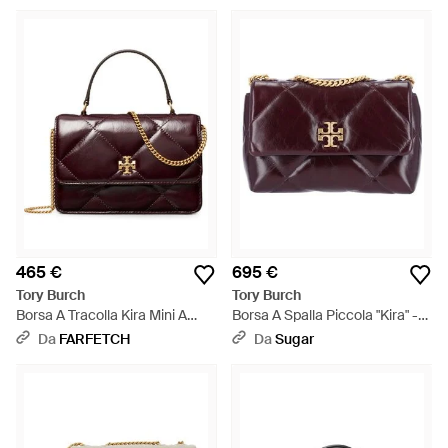
465 €
695 €
Tory Burch
Tory Burch
Borsa A Tracolla Kira Mini A
Borsa A Spalla Piccola "Kira" -
Trapunta Con Effetto Vissuto -
Viola
Da
FARFETCH
Da
Sugar
Viola