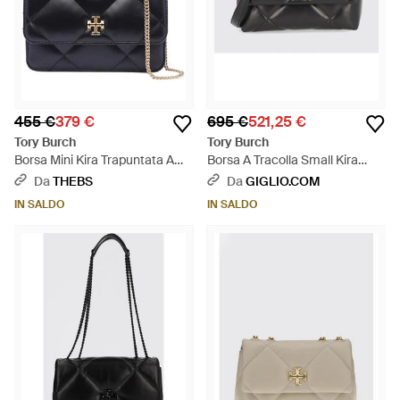
455 €
379 €
695 €
521,25 €
Tory Burch
Tory Burch
Borsa Mini Kira Trapuntata A
Borsa A Tracolla Small Kira
Rombi - Blu
Matelassé - Nero
Da
THEBS
Da
GIGLIO.COM
IN SALDO
IN SALDO