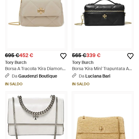
695 €
452 €
565 €
339 €
Tory Burch
Tory Burch
Borsa A Tracolla 'Kira Diamond'
Borsa 'Kira Mini' Trapuntata A
Con Logo Doppia T - Neutro
Diamante - Nero
Da
Gaudenzi Boutique
Da
Luciana Bari
IN SALDO
IN SALDO