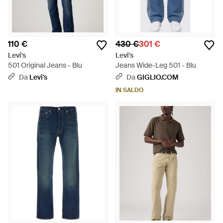
110 €
430 €
301 €
Levi's
Levi's
501 Original Jeans - Blu
Jeans Wide-Leg 501 - Blu
Da
Levi's
Da
GIGLIO.COM
IN SALDO