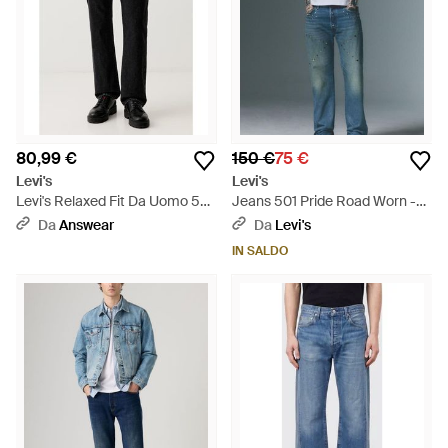
80,99 €
150 €
75 €
Levi's
Levi's
Levi's Relaxed Fit Da Uomo 501
Jeans 501 Pride Road Worn -
Relaxed - Nero
Grigio
Da
Answear
Da
Levi's
IN SALDO