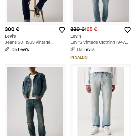
300 €
330 €
165 €
Levi's
Levi's
Jeans 501 1933 Vintage
Levi"S Vintage Clothing 1947
Clothing - Blu
501 Jeans - Blu
Da
Levi's
Da
Levi's
IN SALDO