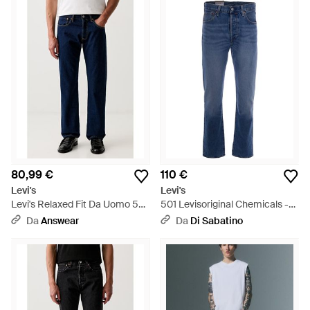
80,99 €
110 €
Levi's
Levi's
Levi's Relaxed Fit Da Uomo 501
501 Levisoriginal Chemicals -
Relaxed - Blu
Blu
Da
Answear
Da
Di Sabatino