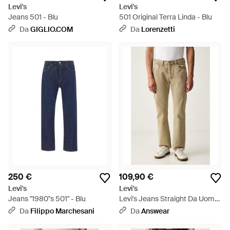
Levi's
Levi's
Jeans 501 - Blu
501 Original Terra Linda - Blu
Da
GIGLIO.COM
Da
Lorenzetti
250 €
109,90 €
Levi's
Levi's
Jeans "1980''s 501" - Blu
Levi's Jeans Straight Da Uomo
501 Original Fit - Neutro
Da
Filippo Marchesani
Da
Answear