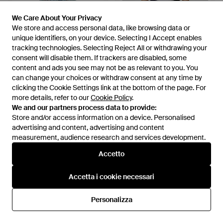
We Care About Your Privacy
We Care About Your Privacy
We store and access personal data, like browsing data or
We store and access personal data, like browsing data or
unique identifiers, on your device. Selecting I Accept enables
unique identifiers, on your device. Selecting I Accept enables
tracking technologies. Selecting Reject All or withdrawing your
tracking technologies. Selecting Reject All or withdrawing your
consent will disable them. If trackers are disabled, some
consent will disable them. If trackers are disabled, some
content and ads you see may not be as relevant to you. You
content and ads you see may not be as relevant to you. You
can change your choices or withdraw consent at any time by
can change your choices or withdraw consent at any time by
clicking the Cookie Settings link at the bottom of the page. For
clicking the Cookie Settings link at the bottom of the page. For
more details, refer to our
more details, refer to our
Cookie Policy
Cookie Policy
.
.
We and our partners process data to provide:
We and our partners process data to provide:
Store and/or access information on a device. Personalised
Store and/or access information on a device. Personalised
157 €
149 €
110 €
88 €
advertising and content, advertising and content
advertising and content, advertising and content
Levi's
Levi's
measurement, audience research and services development.
measurement, audience research and services development.
Jeans 501 - Blu
Jeans 501 Straight - Blu
Da
FARFETCH
Da
GIGLIO.COM
Accetto
Accetto
IN SALDO
IN SALDO
Accetta i cookie necessari
Accetta i cookie necessari
Personalizza
Personalizza