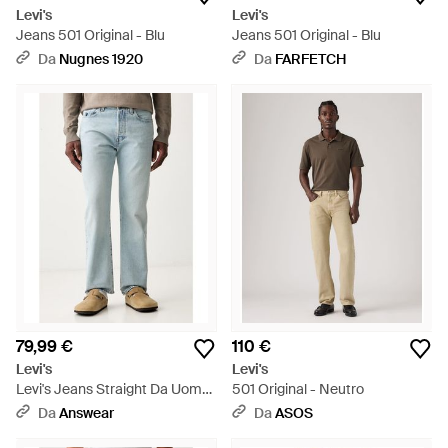
Levi's
Levi's
Jeans 501 Original - Blu
Jeans 501 Original - Blu
Da
Nugnes 1920
Da
FARFETCH
79,99 €
110 €
Levi's
Levi's
Levi's Jeans Straight Da Uomo
501 Original - Neutro
501 Original Fit - Blu
Da
Answear
Da
ASOS