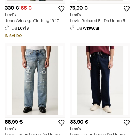
330 €
165 €
76,90 €
Levi's
Levi's
Jeans Vintage Clothing 1947
Levi's Relaxed Fit Da Uomo 501
501 - Blu
Relaxed - Blu
Da
Levi's
Da
Answear
IN SALDO
88,99 €
83,90 €
Levi's
Levi's
Levi's Jeans Loose Da Uomo
Levi's Jeans Loose Da Uomo