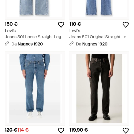
150 €
110 €
Levi's
Levi's
Jeans 501 Loose Straight Leg -
Jeans 501 Original Straight Leg
Blu
- Blu
Da
Nugnes 1920
Da
Nugnes 1920
120 €
114 €
119,90 €