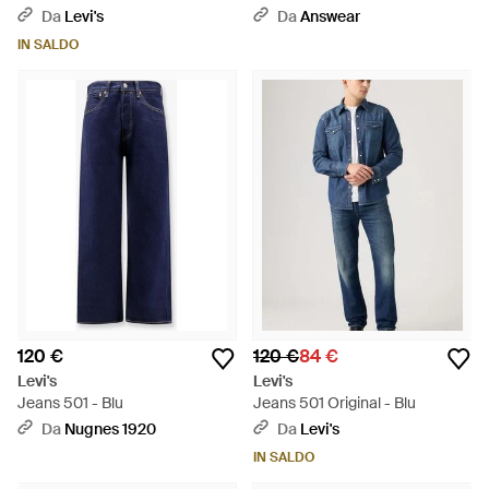
Da
Levi's
Da
Answear
IN SALDO
120 €
120 €
84 €
Levi's
Levi's
Jeans 501 - Blu
Jeans 501 Original - Blu
Da
Nugnes 1920
Da
Levi's
IN SALDO