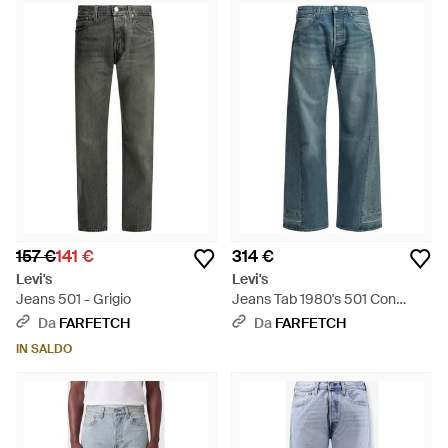
157 €
141 €
314 €
Levi's
Levi's
Jeans 501 - Grigio
Jeans Tab 1980's 501 Con
Inserti - Blu
Da
FARFETCH
Da
FARFETCH
IN SALDO