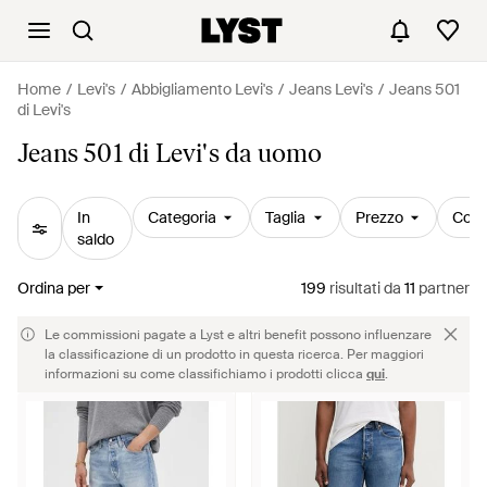
Home
Levi's
Abbigliamento Levi's
Jeans Levi's
Jeans 501
di Levi's
Jeans 501 di Levi's da uomo
In
Categoria
Taglia
Prezzo
Colo
saldo
Ordina per
199
risultati
da
11
partner
Le commissioni pagate a Lyst e altri benefit possono influenzare
la classificazione di un prodotto in questa ricerca. Per maggiori
informazioni su come classifichiamo i prodotti clicca
qui
.