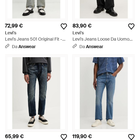
72,99 €
83,90 €
Levi's
Levi's
Levi's Jeans 501 Original Fit -
Levi's Jeans Loose Da Uomo
Grigio
501 Loose - Nero
Da
Answear
Da
Answear
65,99 €
119,90 €