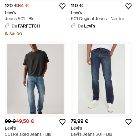
120 €
84 €
110 €
Levi's
Levi's
Jeans 501 - Blu
501 Original Jeans - Neutro
Da
FARFETCH
Da
Levi's
IN SALDO
99 €
49,50 €
79,99 €
Levi's
Levi's
501 Relaxed Jeans - Blu
Levi's Jeans 501 - Blu