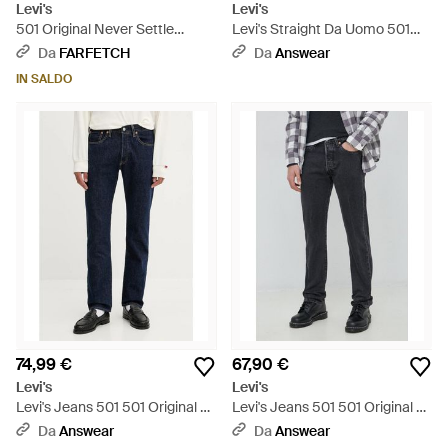
Levi's
Levi's
501 Original Never Settle
Levi's Straight Da Uomo 501
Stretch - Blu
Original Fit - Nero
Da
FARFETCH
Da
Answear
IN SALDO
74,99 €
67,90 €
Levi's
Levi's
Levi's Jeans 501 501 Original Fit
Levi's Jeans 501 501 Original Fit
- Blu
- Nero
Da
Answear
Da
Answear