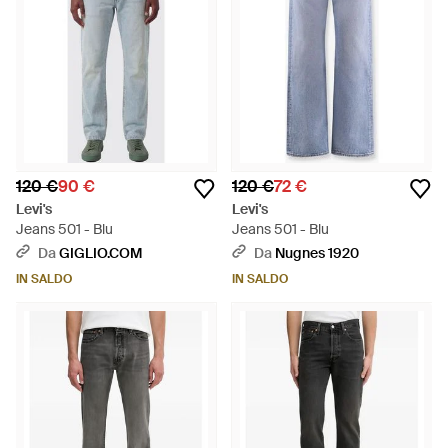
120 €
90 €
120 €
72 €
Levi's
Levi's
Jeans 501 - Blu
Jeans 501 - Blu
Da
GIGLIO.COM
Da
Nugnes 1920
IN SALDO
IN SALDO