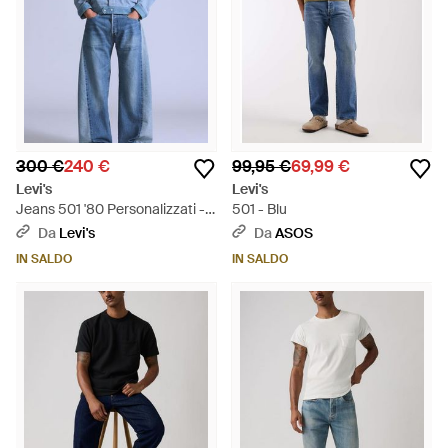
300 €
240 €
99,95 €
69,99 €
Levi's
Levi's
Jeans 501 '80 Personalizzati -
501 - Blu
Blu
Da
Levi's
Da
ASOS
IN SALDO
IN SALDO