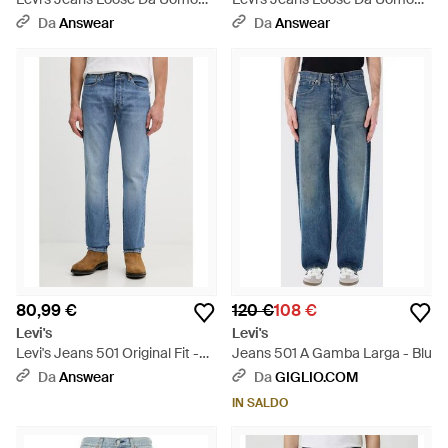
501 Loose - Blu
501 Loose - Blu
Da
Answear
Da
Answear
80,99 €
120 €
108 €
Levi's
Levi's
Levi's Jeans 501 Original Fit -
Jeans 501 A Gamba Larga - Blu
Blu
Da
Answear
Da
GIGLIO.COM
IN SALDO