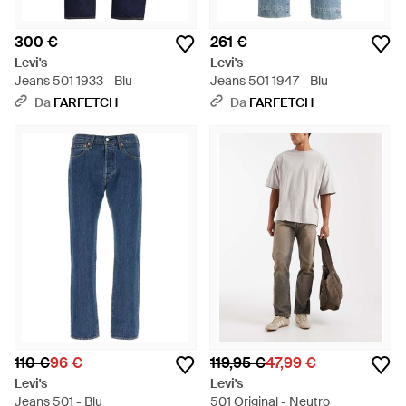
300 €
261 €
Levi's
Levi's
Jeans 501 1933 - Blu
Jeans 501 1947 - Blu
Da
FARFETCH
Da
FARFETCH
110 €
96 €
119,95 €
47,99 €
Levi's
Levi's
Jeans 501 - Blu
501 Original - Neutro